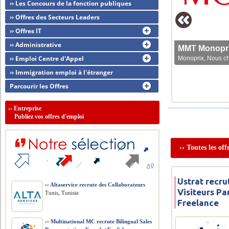
›› Les Concours de la fonction publiques
›› Offres des Secteurs Leaders
›› Offres IT
›› Administrative
MMT Monoprix
›› Emploi Centre d'Appel
Monoprix, Nous che
›› Immigration emploi à l'étranger
Parcourir les Offres
››
Entreprise
Publiez vos offres d'emploi
›› Toutes les o
Ustrat recr
››
Altaservice recrute des Collaborateurs
Visiteurs P
Tunis, Tunisie
Freelance
››
Multinational MC recrute Bilingual Sales