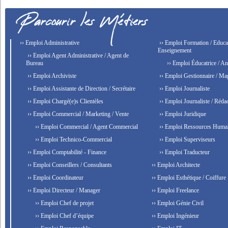
›› Emploi Administrative
›› Emploi Formation / Educat
Enseignement
›› Emploi Agent Administrative / Agent de
Bureau
›› Emploi Éducatrice / An
›› Emploi Archiviste
›› Emploi Gestionnaire / Ma
›› Emploi Assistante de Direction / Secrétaire
›› Emploi Journaliste
›› Emploi Chargé(e)s Clientèles
›› Emploi Journaliste / Rédac
›› Emploi Commercial / Marketing / Vente
›› Emploi Juridique
›› Emploi Commercial / Agent Commercial
›› Emploi Ressources Huma
›› Emploi Technico-Commercial
›› Emploi Superviseurs
›› Emploi Comptabilité - Finance
›› Emploi Traducteur
›› Emploi Conseillers / Consultants
›› Emploi Architecte
›› Emploi Coordinateur
›› Emploi Esthétique / Coiffure
›› Emploi Directeur / Manager
›› Emploi Freelance
›› Emploi Chef de projet
›› Emploi Génie Civil
›› Emploi Chef d’équipe
›› Emploi Ingénieur