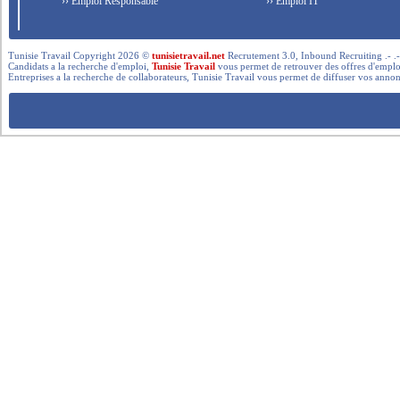
›› Emploi Responsable
›› Emploi IT
Tunisie Travail Copyright 2026 ©
tunisietravail.net
Recrutement 3.0, Inbound Recruiting .- .-.. --- 
Candidats a la recherche d'emploi,
Tunisie Travail
vous permet de retrouver des offres d'emploi 
Entreprises a la recherche de collaborateurs, Tunisie Travail vous permet de diffuser vos annon