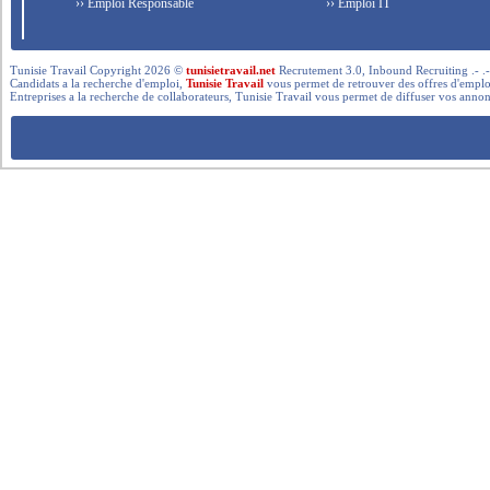
›› Emploi Responsable
›› Emploi IT
Tunisie Travail Copyright 2026 ©
tunisietravail.net
Recrutement 3.0, Inbound Recruiting .- .-.. --- 
Candidats a la recherche d'emploi,
Tunisie Travail
vous permet de retrouver des offres d'emploi 
Entreprises a la recherche de collaborateurs, Tunisie Travail vous permet de diffuser vos annon