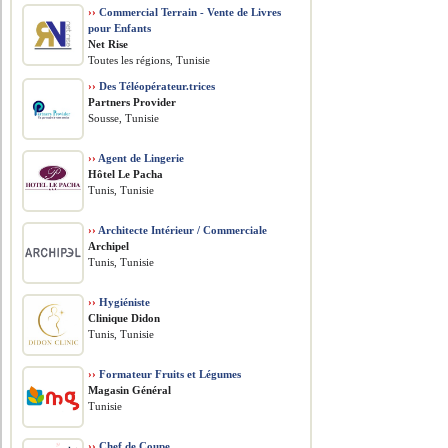
››
Commercial Terrain - Vente de Livres
pour Enfants
Net Rise
Toutes les régions, Tunisie
››
Des Téléopérateur.trices
Partners Provider
Sousse, Tunisie
››
Agent de Lingerie
Hôtel Le Pacha
Tunis, Tunisie
››
Architecte Intérieur / Commerciale
Archipel
Tunis, Tunisie
››
Hygiéniste
Clinique Didon
Tunis, Tunisie
››
Formateur Fruits et Légumes
Magasin Général
Tunisie
››
Chef de Coupe