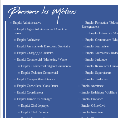
›› Emploi Administrative
›› Emploi Formation / Educat
Enseignement
›› Emploi Agent Administrative / Agent de
Bureau
›› Emploi Éducatrice / An
›› Emploi Archiviste
›› Emploi Gestionnaire / Ma
›› Emploi Assistante de Direction / Secrétaire
›› Emploi Journaliste
›› Emploi Chargé(e)s Clientèles
›› Emploi Journaliste / Rédac
›› Emploi Commercial / Marketing / Vente
›› Emploi Juridique
›› Emploi Commercial / Agent Commercial
›› Emploi Ressources Huma
›› Emploi Technico-Commercial
›› Emploi Superviseurs
›› Emploi Comptabilité - Finance
›› Emploi Traducteur
›› Emploi Conseillers / Consultants
›› Emploi Architecte
›› Emploi Coordinateur
›› Emploi Esthétique / Coiffure
›› Emploi Directeur / Manager
›› Emploi Freelance
›› Emploi Chef de projet
›› Emploi Génie Civil
›› Emploi Chef d’équipe
›› Emploi Ingénieur