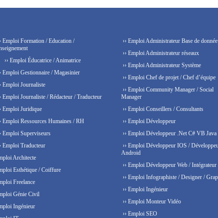
› Emploi Formation / Education /
›› Emploi Administrateur Base de donnée
nseignement
›› Emploi Administrateur réseaux
›› Emploi Éducatrice / Animatrice
›› Emploi Administrateur Système
› Emploi Gestionnaire / Magasinier
›› Emploi Chef de projet / Chef d’équipe
› Emploi Journaliste
›› Emploi Community Manager / Social
› Emploi Journaliste / Rédacteur / Traducteur
Manager
› Emploi Juridique
›› Emploi Conseillers / Consultants
› Emploi Ressources Humaines / RH
›› Emploi Développeur
› Emploi Superviseurs
›› Emploi Développeur .Net C# VB Java
› Emploi Traducteur
›› Emploi Développeur IOS / Développe
Android
mploi Architecte
›› Emploi Développeur Web / Intégrateur
mploi Esthétique / Coiffure
›› Emploi Infographiste / Designer / Grap
mploi Freelance
›› Emploi Ingénieur
mploi Génie Civil
›› Emploi Monteur Vidéo
mploi Ingénieur
›› Emploi SEO