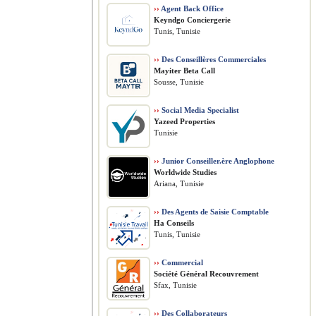
››
Agent Back Office
Keyndgo Conciergerie
Tunis, Tunisie
››
Des Conseillères Commerciales
Mayiter Beta Call
Sousse, Tunisie
››
Social Media Specialist
Yazeed Properties
Tunisie
››
Junior Conseiller.ère Anglophone
Worldwide Studies
Ariana, Tunisie
››
Des Agents de Saisie Comptable
Ha Conseils
Tunis, Tunisie
››
Commercial
Société Général Recouvrement
Sfax, Tunisie
››
Des Collaborateurs