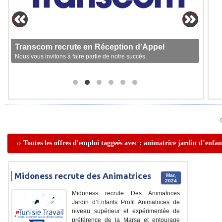
Transcom recrute en Réception d'Appel
Nous vous invitons à faire partie de notre succès.
›› Toutes les offres d'emploi taggeés avec : animatrice jardin d’enfan
Midoness recrute des Animatrices
Mar,
2024
Midoness recrute Des Animatrices
Jardin d’Enfants Profil Animatrices de
niveau supérieur et expérimentée de
préférence de la Marsa et entourage