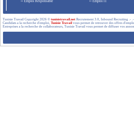
›› Emploi Responsable
›› Emploi IT
Tunisie Travail Copyright 2026 ©
tunisietravail.net
Recrutement 3.0, Inbound Recruiting .- .-.. --- 
Candidats a la recherche d'emploi,
Tunisie Travail
vous permet de retrouver des offres d'emploi 
Entreprises a la recherche de collaborateurs, Tunisie Travail vous permet de diffuser vos annon