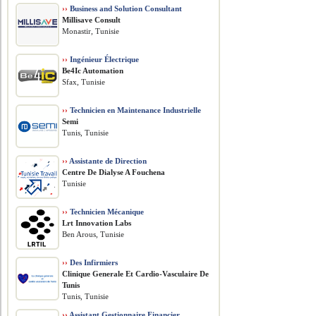
››
Business and Solution Consultant
Millisave Consult
Monastir, Tunisie
››
Ingénieur Électrique
Be4Ic Automation
Sfax, Tunisie
››
Technicien en Maintenance Industrielle
Semi
Tunis, Tunisie
››
Assistante de Direction
Centre De Dialyse A Fouchena
Tunisie
››
Technicien Mécanique
Lrt Innovation Labs
Ben Arous, Tunisie
››
Des Infirmiers
Clinique Generale Et Cardio-Vasculaire De
Tunis
Tunis, Tunisie
››
Assistant Gestionnaire Financier