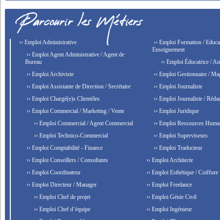
›› Emploi Administrative
›› Emploi Formation / Educat
Enseignement
›› Emploi Agent Administrative / Agent de
Bureau
›› Emploi Éducatrice / An
›› Emploi Archiviste
›› Emploi Gestionnaire / Ma
›› Emploi Assistante de Direction / Secrétaire
›› Emploi Journaliste
›› Emploi Chargé(e)s Clientèles
›› Emploi Journaliste / Rédac
›› Emploi Commercial / Marketing / Vente
›› Emploi Juridique
›› Emploi Commercial / Agent Commercial
›› Emploi Ressources Huma
›› Emploi Technico-Commercial
›› Emploi Superviseurs
›› Emploi Comptabilité - Finance
›› Emploi Traducteur
›› Emploi Conseillers / Consultants
›› Emploi Architecte
›› Emploi Coordinateur
›› Emploi Esthétique / Coiffure
›› Emploi Directeur / Manager
›› Emploi Freelance
›› Emploi Chef de projet
›› Emploi Génie Civil
›› Emploi Chef d’équipe
›› Emploi Ingénieur