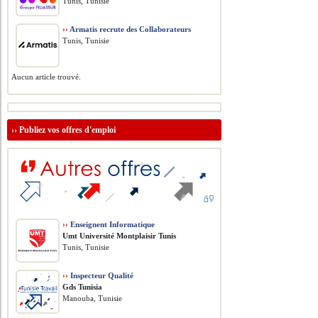
Tunis, Tunisie
››
Armatis recrute des Collaborateurs
Tunis, Tunisie
Aucun article trouvé.
››
Publiez vos offres d'emploi
››
Enseignent Informatique
Umt Université Montplaisir Tunis
Tunis, Tunisie
››
Inspecteur Qualité
Gds Tunisia
Manouba, Tunisie