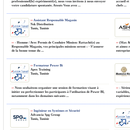
professionnel(le) expérimenté(e), nous vous invitons à nous envoyer
accueil et
votre candidature spontanée. Atouts Vous avez ...
chefs ...
››
Assistant Responsable Magasin
Nsk Distribution
Tunis, Tunisie
››
- Homme / Avec Permis de Conduire Mission: Rattaché(e) au
››
(Sfax & 
Responsable Magasin, vos principales missions seront : · S’assurer
et aimez r
de la bonne tenue du ...
entreprise
››
Formateur Power Bi
Apex Training
Tunis, Tunisie
››
Nous souhaitons organiser une session de formation visant à
››
- Sérieu
initier ou perfectionner les participants à l’utilisation de Power BI,
variables,
notamment dans les domaines suivants ...
expérience
››
Ingénieur en Systèmes et Sécurité
Advancia Spg Group
Tunis, Tunisie