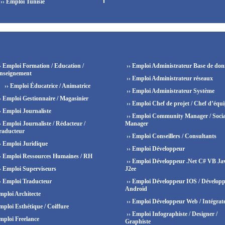
›› Emploi Tunisie
› Emploi Formation / Education /
›› Emploi Administrateur Base de don
nseignement
›› Emploi Administrateur réseaux
›› Emploi Éducatrice / Animatrice
›› Emploi Administrateur Système
› Emploi Gestionnaire / Magasinier
›› Emploi Chef de projet / Chef d’équ
› Emploi Journaliste
›› Emploi Community Manager / Socia
› Emploi Journaliste / Rédacteur /
Manager
raducteur
›› Emploi Conseillers / Consultants
› Emploi Juridique
›› Emploi Développeur
› Emploi Ressources Humaines / RH
›› Emploi Développeur .Net C# VB Ja
› Emploi Superviseurs
J2ee
› Emploi Traducteur
›› Emploi Développeur IOS / Dévelop
Android
mploi Architecte
›› Emploi Développeur Web / Intégrat
mploi Esthétique / Coiffure
›› Emploi Infographiste / Designer /
mploi Freelance
Graphiste