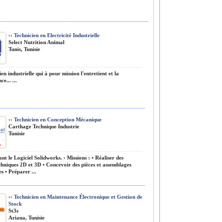
››
Technicien en Electricité Industrielle
Select Nutrition Animal
Tunis, Tunisie
en industrielle qui à pour mission l'entretient et la
e... ...
››
Technicien en Conception Mécanique
Carthage Technique Industrie
Tunisie
nt le Logiciel Solidworks. › Missions : • Réaliser des
echniques 2D et 3D • Concevoir des pièces et assemblages
s • Préparer ...
››
Technicien en Maintenance Électronique et Gestion de
Stock
St3s
Ariana, Tunisie