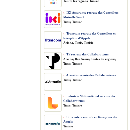
Toutes les régions, Tunisie
››
IKI Assurance recrute des Conseillers
Mutuelle Santé
Tunis, Tunisie
››
Transcom recrute des Conseillers en
Réception d’Appels
Ariana, Tunis, Tunisie
››
TP recrute des Collaborateurs
Ariana, Ben Arous, Toutes les régions,
Tunis, Tunisie
››
Armatis recrute des Collaborateurs
Tunis, Tunisie
››
Industrie Multinational recrute des
Collaborateurs
Tunis, Tunisie
››
Concentrix recrute en Réception des
Appels
Tunisie