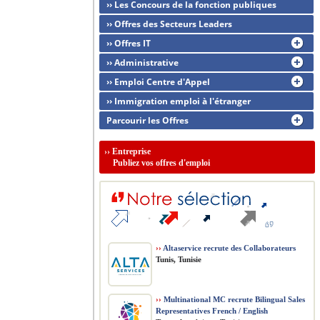
›› Les Concours de la fonction publiques
›› Offres des Secteurs Leaders
›› Offres IT
›› Administrative
›› Emploi Centre d'Appel
›› Immigration emploi à l'étranger
Parcourir les Offres
››
Entreprise
Publiez vos offres d'emploi
››
Altaservice recrute des Collaborateurs
Tunis, Tunisie
››
Multinational MC recrute Bilingual Sales
Representatives French / English