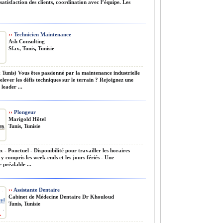
 satisfaction des clients, coordination avec l’équipe. Les
››
Technicien Maintenance
Ash Consulting
Sfax, Tunis, Tunisie
Tunis) Vous êtes passionné par la maintenance industrielle
elever les défis techniques sur le terrain ? Rejoignez une
 leader ...
››
Plongeur
Marigold Hôtel
Tunis, Tunisie
x - Ponctuel - Disponibilité pour travailler les horaires
 y compris les week-ends et les jours fériés - Une
 préalable ...
››
Assistante Dentaire
Cabinet de Médecine Dentaire Dr Khouloud
Tunis, Tunisie