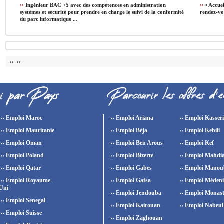
››
Ingénieur BAC +5 avec des compétences en administration
››
• Accuei
systèmes et sécurité pour prendre en charge le suivi de la conformité
rendez-vou
du parc informatique ...
›› ››
›› Emploi Maroc
›› Emploi Ariana
›› Emploi Kasser
›› Emploi Mauritanie
›› Emploi Béja
›› Emploi Kebili
›› Emploi Oman
›› Emploi Ben Arous
›› Emploi Kef
›› Emploi Poland
›› Emploi Bizerte
›› Emploi Mahdi
›› Emploi Qatar
›› Emploi Gabes
›› Emploi Manou
›› Emploi Royaume-
›› Emploi Gafsa
›› Emploi Méden
Uni
›› Emploi Jendouba
›› Emploi Monast
›› Emploi Senegal
›› Emploi Kairouan
›› Emploi Nabeul
›› Emploi Suisse
›› Emploi Zaghouan