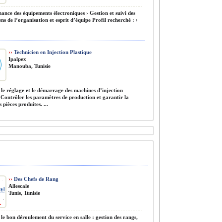
nce des équipements électroniques › Gestion et suivi des
ens de l’organisation et esprit d’équipe Profil recherché : ›
››
Technicien en Injection Plastique
Ipalpex
Manouba, Tunisie
le réglage et le démarrage des machines d’injection
. Contrôler les paramètres de production et garantir la
s pièces produites. ...
››
Des Chefs de Rang
Allescale
Tunis, Tunisie
le bon déroulement du service en salle : gestion des rangs,