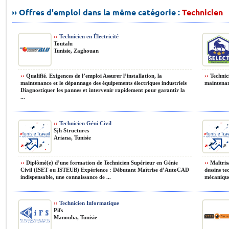
›› Offres d'emploi dans la même catégorie :
Technicien
››
Technicien en Électricité
Toutalu
Tunisie, Zaghouan
››
Qualifié. Exigences de l’emploi Assurer l’installation, la
››
Technici
maintenance et le dépannage des équipements électriques industriels
maintenanc
Diagnostiquer les pannes et intervenir rapidement pour garantir la
...
››
Technicien Géni Civil
Sjh Structures
Ariana, Tunisie
››
Diplômé(e) d’une formation de Technicien Supérieur en Génie
››
Maîtrisa
Civil (ISET ou ISTEUB) Expérience : Débutant Maîtrise d’AutoCAD
dessins t
indispensable, une connaissance de ...
mécanique
››
Technicien Informatique
Pifs
Manouba, Tunisie