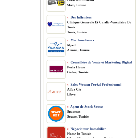
Be4Ic Automation
Sfax, Tunisie
››
Des Infirmiers
Clinique Generale Et Cardio-Vasculaire De
Tunis
Tunis, Tunisie
››
Merchandiseurs
Myed
Ariana, Tunisie
››
Conseillère de Vente et Marketing Digital
Perla Home
Gabes, Tunisie
››
Sales Women l’oréal Professionnel
Alfoz Cie
Libye
››
Agent de Stock Sousse
Spacenet
Sousse, Tunisie
››
Négociateur Immobilier
Home In Tunisia