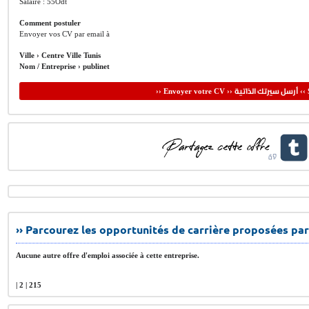
Salaire : 55Odt
Comment postuler
Envoyer vos CV par email à
Ville ›
Centre Ville Tunis
Nom / Entreprise ›
publinet
أرسل سيرتك الذاتية
›› Envoyer votre CV ››
‹‹ 
›› Parcourez les opportunités de carrière proposées par
Aucune autre offre d'emploi associée à cette entreprise.
| 2 | 215