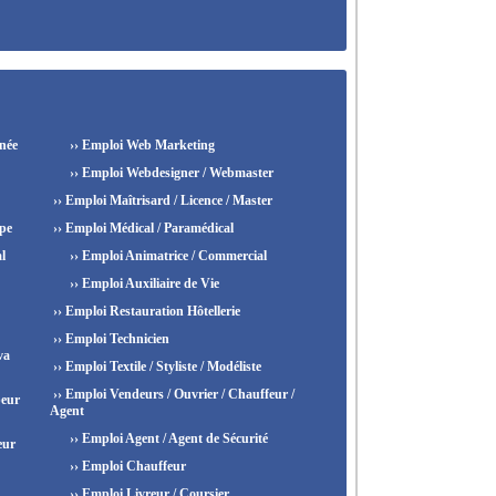
née
›› Emploi Web Marketing
›› Emploi Webdesigner / Webmaster
›› Emploi Maîtrisard / Licence / Master
ipe
›› Emploi Médical / Paramédical
l
›› Emploi Animatrice / Commercial
›› Emploi Auxiliaire de Vie
›› Emploi Restauration Hôtellerie
›› Emploi Technicien
va
›› Emploi Textile / Styliste / Modéliste
›› Emploi Vendeurs / Ouvrier / Chauffeur /
peur
Agent
›› Emploi Agent / Agent de Sécurité
eur
›› Emploi Chauffeur
›› Emploi Livreur / Coursier