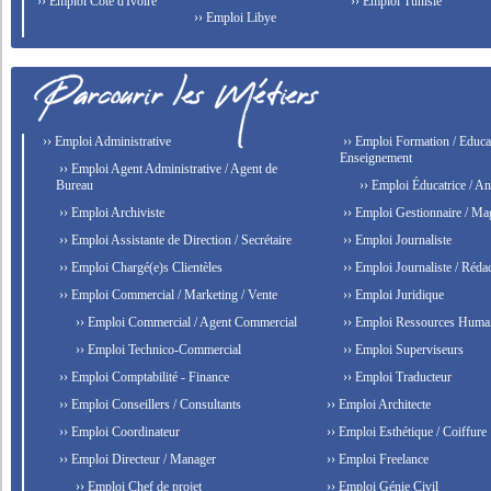
›› Emploi Côte d'Ivoire
›› Emploi Tunisie
›› Emploi Libye
›› Emploi Administrative
›› Emploi Formation / Educat
Enseignement
›› Emploi Agent Administrative / Agent de
Bureau
›› Emploi Éducatrice / An
›› Emploi Archiviste
›› Emploi Gestionnaire / Ma
›› Emploi Assistante de Direction / Secrétaire
›› Emploi Journaliste
›› Emploi Chargé(e)s Clientèles
›› Emploi Journaliste / Rédac
›› Emploi Commercial / Marketing / Vente
›› Emploi Juridique
›› Emploi Commercial / Agent Commercial
›› Emploi Ressources Huma
›› Emploi Technico-Commercial
›› Emploi Superviseurs
›› Emploi Comptabilité - Finance
›› Emploi Traducteur
›› Emploi Conseillers / Consultants
›› Emploi Architecte
›› Emploi Coordinateur
›› Emploi Esthétique / Coiffure
›› Emploi Directeur / Manager
›› Emploi Freelance
›› Emploi Chef de projet
›› Emploi Génie Civil