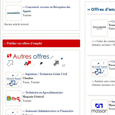
››
Concentrix recrute en Réception des
›› Offres d'e
Appels
Tunisie
››
Cré
Aucun article trouvé.
Yousa
Nabeu
››
• Créer du conten
››
Publiez vos offres d'emploi
réseaux sociaux • M
››
Co
Pava
Tunis
››
Ingénieur / Technicien Génie Civil
Chanbat
››
Animer une commu
Tunis, Tunisie
réseaux sociaux et 
››
Technicien en Agroalimentaire
Magasin Général
Tunisie
››
Spé
Mass
Souss
››
Assistante Administrative et Financière