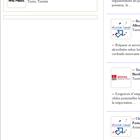
régulièrement les p
Tunis, Tunisie
pression, le ...
››
Ba
Alles
Tunis
››
Préparer et servir
alcoolisées selon le
cocktails innovants 
››
Tec
Biot
Tunis
››
Exigences d’emplo
cibles potentielles 
la négociation ...
››
Che
Pam
Arian