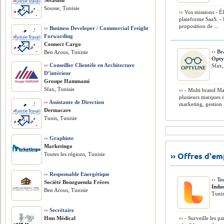
Sofasam
Sousse, Tunisie
››
Vos missions - Él
plateforme SaaS. - 
proposition de ...
››
Business Developer / Commercial Freight
Forwarding
Connect Cargo
››
Br
Ben Arous, Tunisie
Opty
››
Conseiller Clientèle en Architecture
Sfax,
D’intérieur
Groupe Hammami
Sfax, Tunisie
››
- Multi brand Ma
plusieurs marques d
››
Assistante de Direction
marketing, gestion .
Dermacare
Tunis, Tunisie
››
Graphiste
Marketingo
›› Offres d'e
Toutes les régions, Tunisie
››
Responsable Energétique
››
Tec
Société Bouzguenda Frères
Indus
Ben Arous, Tunisie
Tunis
››
Secrétaire
Hms Médical
››
- Surveille les p