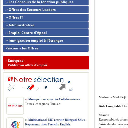
›› Les Concours de la fonction publiques
›› Offres des Secteurs Leaders
›› Offres IT
›› Administrative
›› Emploi Centre d'Appel
›› Immigration emploi à l'étranger
Parcourir les Offres
››
Entreprise
Publiez vos offres d'emploi
Marbrerie Med Farji r
››
Monoprix recrute des Collaborateurs
Toutes les régions, Tunisie
Aide Comptable / Ai
Mission
Responsabilités princi
››
Multinational MC recrute Bilingual Sales
Saisie des données co
Representatives French / English