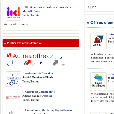
››
IKI Assurance recrute des Conseillers
| 0 | 125
Mutuelle Santé
Tunis, Tunisie
›› Offres d'e
Aucun article trouvé.
››
Au
La B
Tunis
››
Publiez vos offres d'emploi
››
Justifiant d’une 
notamment pour miss
conformément au pla
››
Assistante de Direction
››
Co
Société Tunisienne Fluide
Soci
Arian
Tunis, Tunisie
››
Chargé de Comptabilité
››
Maîtrisant le Vol
Alubaf Banque Offshore
de la comptabilité g
Tunis, Tunisie
le suivi des règlemen
››
Consultant.e Marketing Digital Senior
››
Ass