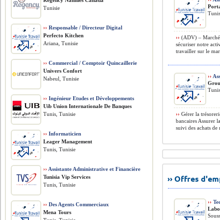
Regency Nannies Canada
Port
Tunisie
Tunis
››
Responsable / Directeur Digital
Perfecto Kitchen
››
(ADV) – Marché F
Ariana, Tunisie
sécuriser notre act
travailler sur le ma
››
Commercial / Comptoir Quincaillerie
Univers Confort
››
Ass
Nabeul, Tunisie
Grou
Tunis
››
Ingénieur Etudes et Développements
Uib Union Internationale De Banques
Tunis, Tunisie
››
Gérer la trésorer
bancaires Assurer l
suivi des achats de 
››
Informaticien
Leager Management
Tunis, Tunisie
››
Assistante Administrative et Financière
›› Offres d'e
Tunisia Vip Services
Tunis, Tunisie
››
Tec
››
Des Agents Commerciaux
Labo
Mena Tours
Souss