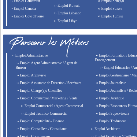
›› Emploi Cameroun
›› Emploi Senegal
›› Emploi Kuwait
›› Emploi Canada
›› Emploi Suisse
›› Emploi Lebanon
›› Emploi Côte d'Ivoire
›› Emploi Tunisie
›› Emploi Libye
›› Emploi Administrative
›› Emploi Formation / Educat
Enseignement
›› Emploi Agent Administrative / Agent de
Bureau
›› Emploi Éducatrice / An
›› Emploi Archiviste
›› Emploi Gestionnaire / Ma
›› Emploi Assistante de Direction / Secrétaire
›› Emploi Journaliste
›› Emploi Chargé(e)s Clientèles
›› Emploi Journaliste / Rédac
›› Emploi Commercial / Marketing / Vente
›› Emploi Juridique
›› Emploi Commercial / Agent Commercial
›› Emploi Ressources Huma
›› Emploi Technico-Commercial
›› Emploi Superviseurs
›› Emploi Comptabilité - Finance
›› Emploi Traducteur
›› Emploi Conseillers / Consultants
›› Emploi Architecte
›› Emploi Coordinateur
›› Emploi Esthétique / Coiffure