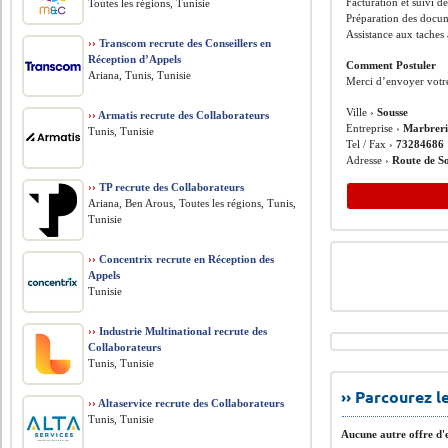
Facturation et suivi d
Toutes les régions, Tunisie
Préparation des docum
Assistance aux taches 
››
Transcom recrute des Conseillers en
Réception d’Appels
Comment Postuler
Ariana, Tunis, Tunisie
Merci d’envoyer votr
Ville ›
Sousse
››
Armatis recrute des Collaborateurs
Entreprise ›
Marbreri
Tunis, Tunisie
Tel / Fax ›
73284686
Adresse ›
Route de S
››
TP recrute des Collaborateurs
Ariana, Ben Arous, Toutes les régions, Tunis,
Tunisie
››
Concentrix recrute en Réception des
Appels
Tunisie
››
Industrie Multinational recrute des
Collaborateurs
Tunis, Tunisie
›› Parcourez 
››
Altaservice recrute des Collaborateurs
Tunis, Tunisie
Aucune autre offre d'e