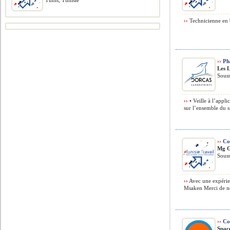
Tunis, Tunisie
››
Technicienne en b
››
Pha
Les 
Souss
››
• Veille à l’appli
sur l’ensemble du si
››
Co
Mg G
Souss
››
Avec une expérie
Msaken Merci de no
››
Co
Spac