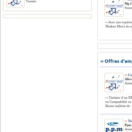
Tunisie
Mg G
Souss
››
Avec une expérie
Msaken Merci de no
›› Offres d'e
››
Co
Alic
Arian
››
Titulaire d’un BT
en Comptabilité ou 
Bonne maîtrise de .
››
Tec
Ppm 
Arian