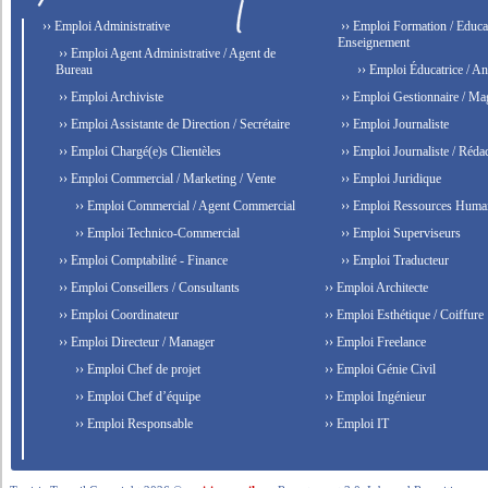
›› Emploi Administrative
›› Emploi Formation / Educat
Enseignement
›› Emploi Agent Administrative / Agent de
Bureau
›› Emploi Éducatrice / An
›› Emploi Archiviste
›› Emploi Gestionnaire / Ma
›› Emploi Assistante de Direction / Secrétaire
›› Emploi Journaliste
›› Emploi Chargé(e)s Clientèles
›› Emploi Journaliste / Rédac
›› Emploi Commercial / Marketing / Vente
›› Emploi Juridique
›› Emploi Commercial / Agent Commercial
›› Emploi Ressources Huma
›› Emploi Technico-Commercial
›› Emploi Superviseurs
›› Emploi Comptabilité - Finance
›› Emploi Traducteur
›› Emploi Conseillers / Consultants
›› Emploi Architecte
›› Emploi Coordinateur
›› Emploi Esthétique / Coiffure
›› Emploi Directeur / Manager
›› Emploi Freelance
›› Emploi Chef de projet
›› Emploi Génie Civil
›› Emploi Chef d’équipe
›› Emploi Ingénieur
›› Emploi Responsable
›› Emploi IT