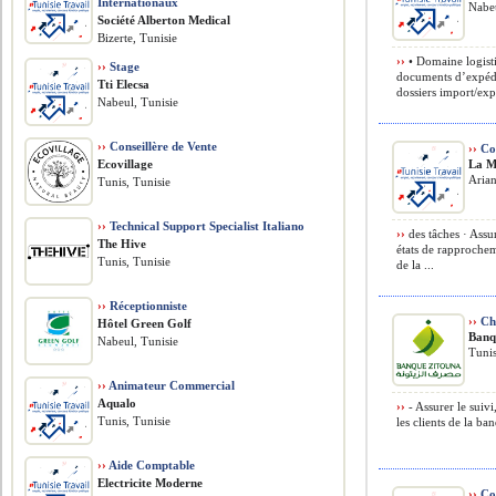
Internationaux
Nabeu
Société Alberton Medical
Bizerte, Tunisie
››
• Domaine logisti
››
Stage
documents d’expédit
Tti Elecsa
dossiers import/expo
Nabeul, Tunisie
››
Conseillère de Vente
››
Co
Ecovillage
La M
Arian
Tunis, Tunisie
››
Technical Support Specialist Italiano
››
des tâches · Assur
The Hive
états de rapprochem
Tunis, Tunisie
de la ...
››
Réceptionniste
››
Ch
Hôtel Green Golf
Banq
Nabeul, Tunisie
Tunis
››
Animateur Commercial
Aqualo
››
- Assurer le suivi
Tunis, Tunisie
les clients de la ba
››
Aide Comptable
Electricite Moderne
››
Co