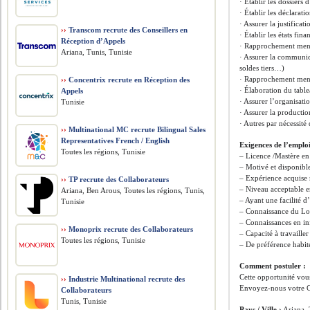
· Établir les dossiers 
· Établir les déclarati
· Assurer la justifica
››
Transcom recrute des Conseillers en
· Établir les états fina
Réception d’Appels
· Rapprochement men
Ariana, Tunis, Tunisie
· Assurer la communica
soldes tiers…)
· Rapprochement mensu
››
Concentrix recrute en Réception des
· Élaboration du tabl
Appels
· Assurer l’organisati
Tunisie
· Assurer la productio
· Autres par nécessité 
››
Multinational MC recrute Bilingual Sales
Representatives French / English
Exigences de l’emplo
Toutes les régions, Tunisie
– Licence /Mastère en
– Motivé et disponib
– Expérience acquise
››
TP recrute des Collaborateurs
– Niveau acceptable e
Ariana, Ben Arous, Toutes les régions, Tunis,
– Ayant une facilité 
Tunisie
– Connaissance du Log
– Connaissances en 
››
Monoprix recrute des Collaborateurs
– Capacité à travaille
Toutes les régions, Tunisie
– De préférence habit
Comment postuler :
Cette opportunité vous
››
Industrie Multinational recrute des
Envoyez-nous votre C
Collaborateurs
Tunis, Tunisie
Pays / Ville ›
Ariana, 