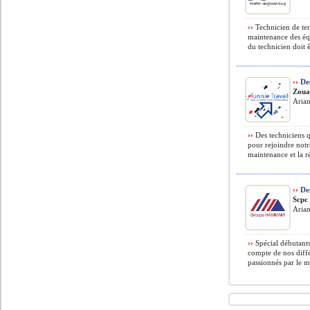
››
Technicien de ter
maintenance des équ
du technicien doit ê
››
Des
Zoua
Arian
››
Des techniciens q
pour rejoindre notr
maintenance et la ré
››
De
Scpc
Arian
››
Spécial débutants
compte de nos diffé
passionnés par le m