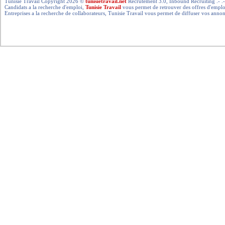
Tunisie Travail Copyright 2026 ©
tunisietravail.net
Recrutement 3.0, Inbound Recruiting .- .-.. --- 
Candidats a la recherche d'emploi,
Tunisie Travail
vous permet de retrouver des offres d'emploi 
Entreprises a la recherche de collaborateurs, Tunisie Travail vous permet de diffuser vos annon