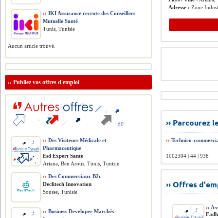
Adresse ›
Zone Indust
››
IKI Assurance recrute des Conseillers
Mutuelle Santé
Tunis, Tunisie
Aucun article trouvé.
››
Publiez vos offres d'emploi
›› Parcourez 
››
Des Visiteurs Médicale et
››
Technico-commerci
Pharmaceutique
Esd Expert Sante
1002304 | 44 | 938
Ariana, Ben Arous, Tunis, Tunisie
››
Des Commerciaux B2c
›› Offres d'e
Declitech Innovation
Sousse, Tunisie
››
Ass
››
Business Developer Marchés
Fadh