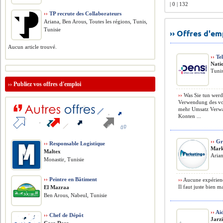
| 0 | 132
››
TP recrute des Collaborateurs
Ariana, Ben Arous, Toutes les régions, Tunis,
Tunisie
›› Offres d'e
Aucun article trouvé.
››
Te
Nati
Tunis
››
Publiez vos offres d'emploi
››
Was Sie tun werd
Verwendung des vo
mehr Umsatz Verwa
Konten ...
››
Gra
››
Responsable Logistique
Mark
Maltex
Arian
Monastir, Tunisie
››
Peintre en Bâtiment
››
Aucune expérience
Il faut juste bien m
El Mazraa
Ben Arous, Nabeul, Tunisie
››
Ai
››
Chef de Dépôt
Jarz