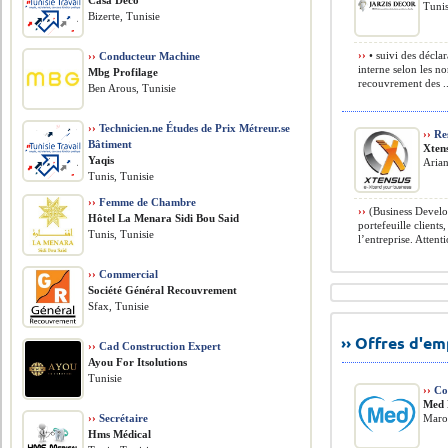
Casa Deco
Tunis
Bizerte, Tunisie
››
• suivi des déclar
››
Conducteur Machine
interne selon les n
Mbg Profilage
recouvrement des ..
Ben Arous, Tunisie
››
Technicien.ne Études de Prix Métreur.se
››
Re
Bâtiment
Xtens
Yaqis
Arian
Tunis, Tunisie
››
Femme de Chambre
››
(Business Develop
Hôtel La Menara Sidi Bou Said
portefeuille clients
Tunis, Tunisie
l’entreprise. Attenti
››
Commercial
Société Général Recouvrement
Sfax, Tunisie
›› Offres d'e
››
Cad Construction Expert
Ayou For Itsolutions
Tunisie
››
Con
Med
››
Secrétaire
Maro
Hms Médical