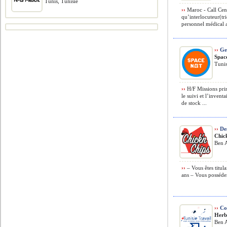
Tunis, Tunisie
››
Maroc - Call Cent
qu’interlocuteur(tr
personnel médical a
››
Ges
Spac
Tunis
››
H/F Missions princ
le suivi et l’inven
de stock ...
››
Des
Chic
Ben A
››
– Vous êtes titul
ans – Vous possédez
››
Co
Herb
Ben A