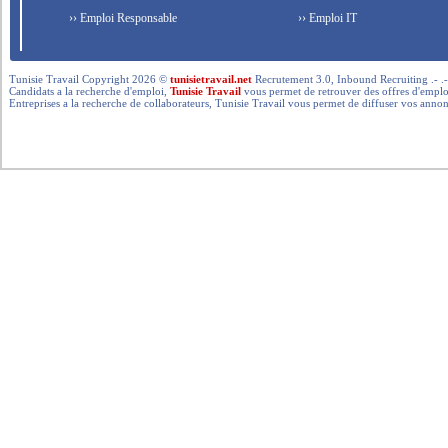
›› Emploi Responsable
›› Emploi IT
Tunisie Travail Copyright 2026 ©
tunisietravail.net
Recrutement 3.0, Inbound Recruiting .- .-.. --- 
Candidats a la recherche d'emploi,
Tunisie Travail
vous permet de retrouver des offres d'emploi 
Entreprises a la recherche de collaborateurs, Tunisie Travail vous permet de diffuser vos annon