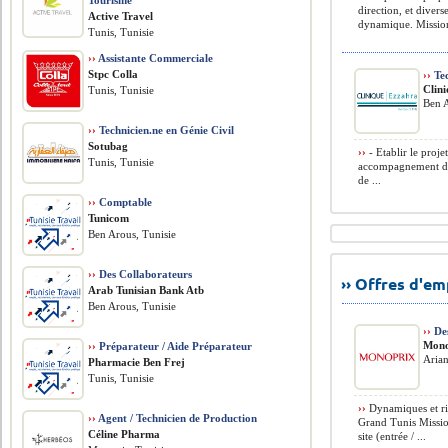
Tourisme
direction, et diver
Active Travel
dynamique. Missions
Tunis, Tunisie
››
Assistante Commerciale
Stpc Colla
››
Tec
Clin
Tunis, Tunisie
Ben A
››
Technicien.ne en Génie Civil
Sotubag
››
- Etablir le proje
Tunis, Tunisie
accompagnement du 
de ...
››
Comptable
Tunicom
Ben Arous, Tunisie
››
Des Collaborateurs
›› Offres d'e
Arab Tunisian Bank Atb
Ben Arous, Tunisie
››
Des
Mono
››
Préparateur / Aide Préparateur
Arian
Pharmacie Ben Frej
Tunis, Tunisie
››
Dynamiques et rig
››
Agent / Technicien de Production
Grand Tunis Mission
Céline Pharma
site (entrée / ...