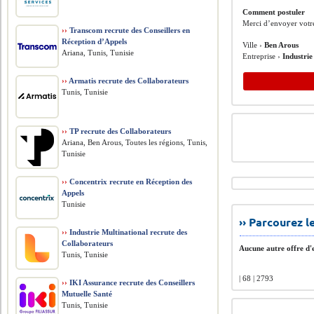
Comment postuler
Merci d’envoyer votre
››
Transcom recrute des Conseillers en
Réception d’Appels
Ville ›
Ben Arous
Ariana, Tunis, Tunisie
Entreprise ›
Industri
››
Armatis recrute des Collaborateurs
Tunis, Tunisie
››
TP recrute des Collaborateurs
Ariana, Ben Arous, Toutes les régions, Tunis,
Tunisie
››
Concentrix recrute en Réception des
Appels
Tunisie
›› Parcourez 
››
Industrie Multinational recrute des
Collaborateurs
Aucune autre offre d'e
Tunis, Tunisie
| 68 | 2793
››
IKI Assurance recrute des Conseillers
Mutuelle Santé
Tunis, Tunisie