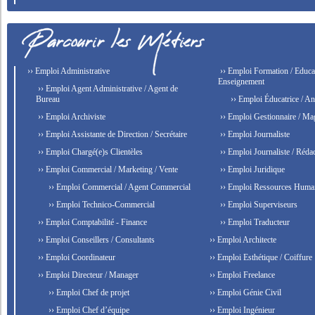
›› Emploi Administrative
›› Emploi Formation / Educat
Enseignement
›› Emploi Agent Administrative / Agent de
Bureau
›› Emploi Éducatrice / An
›› Emploi Archiviste
›› Emploi Gestionnaire / Ma
›› Emploi Assistante de Direction / Secrétaire
›› Emploi Journaliste
›› Emploi Chargé(e)s Clientèles
›› Emploi Journaliste / Rédac
›› Emploi Commercial / Marketing / Vente
›› Emploi Juridique
›› Emploi Commercial / Agent Commercial
›› Emploi Ressources Huma
›› Emploi Technico-Commercial
›› Emploi Superviseurs
›› Emploi Comptabilité - Finance
›› Emploi Traducteur
›› Emploi Conseillers / Consultants
›› Emploi Architecte
›› Emploi Coordinateur
›› Emploi Esthétique / Coiffure
›› Emploi Directeur / Manager
›› Emploi Freelance
›› Emploi Chef de projet
›› Emploi Génie Civil
›› Emploi Chef d’équipe
›› Emploi Ingénieur