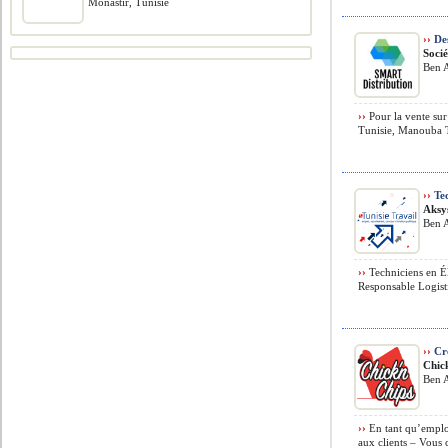
Monastir, Tunisie
››
Des
Soci
Ben A
››
Pour la vente sur
Tunisie, Manouba T
››
Tec
Aksy
Ben A
››
Techniciens en Él
Responsable Logisti
››
Cr
Chic
Ben A
››
En tant qu’employ
aux clients – Vous 