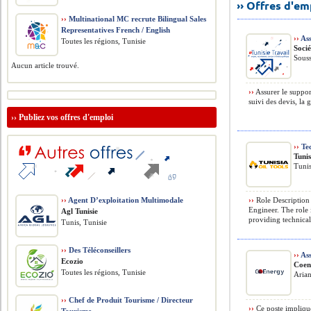
›› Offres d'e
››
Multinational MC recrute Bilingual Sales
Representatives French / English
››
Ass
Toutes les régions, Tunisie
Soci
Souss
Aucun article trouvé.
››
Assurer le support
suivi des devis, la 
››
Publiez vos offres d'emploi
››
Tec
Tunis
Tunis
››
Agent D’exploitation Multimodale
››
Role Description T
Engineer. The role 
Agl Tunisie
providing technical
Tunis, Tunisie
››
Des Téléconseillers
››
Ass
Ecozio
Coen
Toutes les régions, Tunisie
Arian
››
Chef de Produit Tourisme / Directeur
››
Ce poste implique 