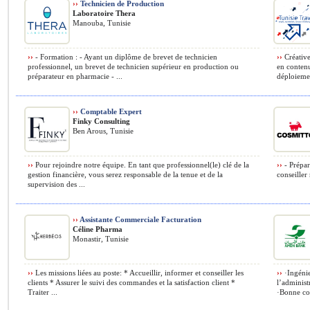
››
Technicien de Production
Laboratoire Thera
Manouba, Tunisie
››
- Formation : - Ayant un diplôme de brevet de technicien
››
Créative
professionnel, un brevet de technicien supérieur en production ou
en contenu
préparateur en pharmacie - ...
déploiemen
››
Comptable Expert
Finky Consulting
Ben Arous, Tunisie
››
Pour rejoindre notre équipe. En tant que professionnel(le) clé de la
››
- Prépare
gestion financière, vous serez responsable de la tenue et de la
conseiller
supervision des ...
››
Assistante Commerciale Facturation
Céline Pharma
Monastir, Tunisie
››
Les missions liées au poste: * Accueillir, informer et conseiller les
››
·Ingénie
clients * Assurer le suivi des commandes et la satisfaction client *
l’adminis
Traiter ...
·Bonne co