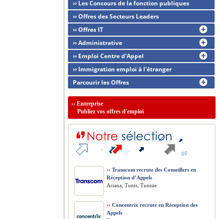
›› Les Concours de la fonction publiques
›› Offres des Secteurs Leaders
›› Offres IT
›› Administrative
›› Emploi Centre d'Appel
›› Immigration emploi à l'étranger
Parcourir les Offres
››
Entreprise
Publiez vos offres d'emploi
››
Transcom recrute des Conseillers en
Réception d’Appels
Ariana, Tunis, Tunisie
››
Concentrix recrute en Réception des
Appels