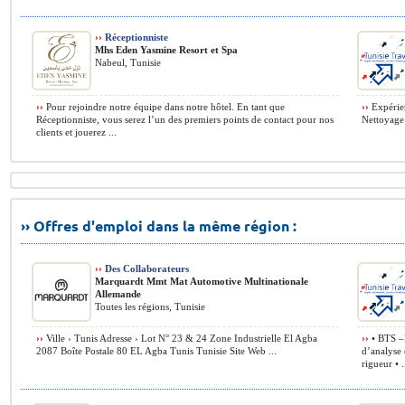
››
Réceptionniste
Mhs Eden Yasmine Resort et Spa
Nabeul, Tunisie
››
Pour rejoindre notre équipe dans notre hôtel. En tant que
››
Expérien
Réceptionniste, vous serez l’un des premiers points de contact pour nos
Nettoyage 
clients et jouerez ...
›› Offres d'emploi dans la même région :
››
Des Collaborateurs
Marquardt Mmt Mat Automotive Multinationale
Allemande
Toutes les régions, Tunisie
››
Ville › Tunis Adresse › Lot N° 23 & 24 Zone Industrielle El Agba
››
• BTS –B
2087 Boîte Postale 80 EL Agba Tunis Tunisie Site Web ...
d’analyse 
rigueur • .