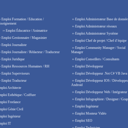
› Emploi Formation / Education /
›› Emploi Administrateur Base de donnée
nseignement
›› Emploi Administrateur réseaux
›› Emploi Éducatrice / Animatrice
›› Emploi Administrateur Système
› Emploi Gestionnaire / Magasinier
›› Emploi Chef de projet / Chef d’équipe
› Emploi Journaliste
›› Emploi Community Manager / Social
› Emploi Journaliste / Rédacteur / Traducteur
Manager
› Emploi Juridique
›› Emploi Conseillers / Consultants
› Emploi Ressources Humaines / RH
›› Emploi Développeur
› Emploi Superviseurs
›› Emploi Développeur .Net C# VB Java
› Emploi Traducteur
›› Emploi Développeur IOS / Développe
Android
mploi Architecte
›› Emploi Développeur Web / Intégrateur
mploi Esthétique / Coiffure
›› Emploi Infographiste / Designer / Grap
mploi Freelance
›› Emploi Ingénieur
mploi Génie Civil
›› Emploi Monteur Vidéo
mploi Ingénieur
›› Emploi SEO
mploi IT
›› Emploi Technicien