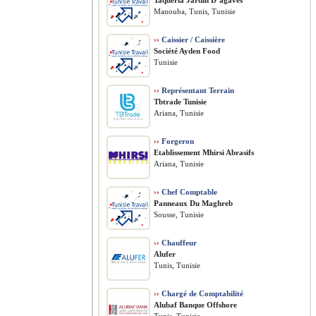
Taqueria Jardin D’agaves
Manouba, Tunis, Tunisie
››
Caissier / Caissière
Société Ayden Food
Tunisie
››
Représentant Terrain
Tbtrade Tunisie
Ariana, Tunisie
››
Forgeron
Etablissement Mhirsi Abrasifs
Ariana, Tunisie
››
Chef Comptable
Panneaux Du Maghreb
Sousse, Tunisie
››
Chauffeur
Alufer
Tunis, Tunisie
››
Chargé de Comptabilité
Alubaf Banque Offshore