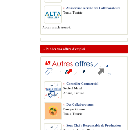
››
Altaservice recrute des Collaborateurs
Tunis, Tunisie
Aucun article trouvé.
››
Publiez vos offres d'emploi
››
Conseiller Commercial
Société Matel
Ariana, Tunisie
››
Des Collaborateurs
Banque Zitouna
Tunis, Tunisie
››
Sous Chef / Responsable de Production