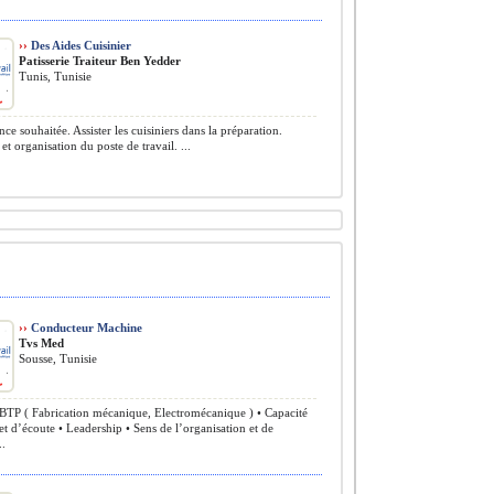
››
Des Aides Cuisinier
Patisserie Traiteur Ben Yedder
Tunis, Tunisie
ce souhaitée. Assister les cuisiniers dans la préparation.
et organisation du poste de travail. ...
››
Conducteur Machine
Tvs Med
Sousse, Tunisie
TP ( Fabrication mécanique, Electromécanique ) • Capacité
et d’écoute • Leadership • Sens de l’organisation et de
..