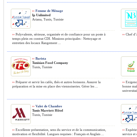
››
Femme de Ménage
Ip Unlimited
Ariana, Tunis, Tunisie
››
Polyvalente, sérieuse, organisée et de confiance pour un poste à
››
Chef d’a
temps plein en contrat CDI. Missions principales : Nettoyage et
entretien des locaux Rangement ...
››
Barista
Tunisian Food Company
Tunis, Tunisie
››
Préparer et servir les cafés, thés et autres boissons. Assurer la
››
Exigence
préparation et la mise en place des viennoiseries. Gérer les ...
bonne maît
universitai
››
Valet de Chambre
Tunis Marriott Hôtel
Tunis, Tunisie
››
Excellente présentation, sens du service et de la communication,
››
Expérien
motivation et flexibilité. Langues requises : Français et Anglais ...
service et