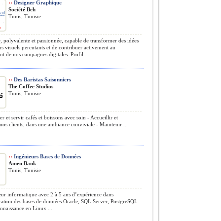
››
Designer Graphique
Société Beh
Tunis, Tunisie
, polyvalente et passionnée, capable de transformer des idées
s visuels percutants et de contribuer activement au
t de nos campagnes digitales. Profil ...
››
Des Baristas Saisonniers
The Coffee Studios
Tunis, Tunisie
r et servir cafés et boissons avec soin - Accueillir et
 nos clients, dans une ambiance conviviale - Maintenir ...
››
Ingénieurs Bases de Données
Amen Bank
Tunis, Tunisie
ur informatique avec 2 à 5 ans d’expérience dans
tration des bases de données Oracle, SQL Server, PostgreSQL
nnaissance en Linux ...