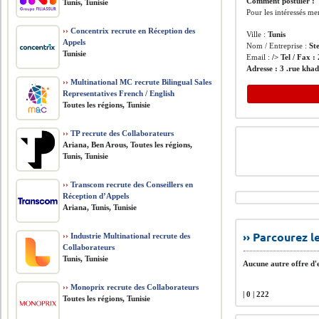
Comment postuler :
Tunis, Tunisie
Pour les intéressés me
››
Concentrix recrute en Réception des
Ville :
Tunis
Appels
Nom / Entreprise :
St
Tunisie
Email :
/> Tel / Fax :
Adresse :
3 .rue kha
››
Multinational MC recrute Bilingual Sales
Representatives French / English
Toutes les régions, Tunisie
››
TP recrute des Collaborateurs
Ariana, Ben Arous, Toutes les régions,
Tunis, Tunisie
››
Transcom recrute des Conseillers en
Réception d’Appels
Ariana, Tunis, Tunisie
›› Parcourez 
››
Industrie Multinational recrute des
Collaborateurs
Tunis, Tunisie
Aucune autre offre d'e
››
Monoprix recrute des Collaborateurs
| 0 | 222
Toutes les régions, Tunisie