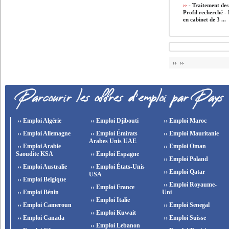
››
- Traitement des
Profil recherché -
en cabinet de 3 ...
›› ››
›› Emploi Algérie
›› Emploi Djibouti
›› Emploi Maroc
›› Emploi Allemagne
›› Emploi Émirats
›› Emploi Mauritanie
Arabes Unis UAE
›› Emploi Arabie
›› Emploi Oman
Saoudite KSA
›› Emploi Espagne
›› Emploi Poland
›› Emploi Australie
›› Emploi États-Unis
›› Emploi Qatar
USA
›› Emploi Belgique
›› Emploi Royaume-
›› Emploi France
›› Emploi Bénin
Uni
›› Emploi Italie
›› Emploi Cameroun
›› Emploi Senegal
›› Emploi Kuwait
›› Emploi Canada
›› Emploi Suisse
›› Emploi Lebanon