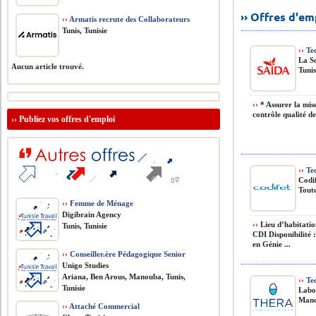
›› Offres d'e
››
Armatis recrute des Collaborateurs
Tunis, Tunisie
››
Tec
La So
Aucun article trouvé.
Tunis
››
* Assurer la mise
contrôle qualité des
››
Publiez vos offres d'emploi
››
Tec
Codi
Toute
››
Femme de Ménage
Digibrain Agency
››
Lieu d’habitatio
Tunis, Tunisie
CDI Disponibilité 
en Génie ...
››
Conseiller.ère Pédagogique Senior
Unigo Studies
Ariana, Ben Arous, Manouba, Tunis,
››
Tec
Tunisie
Labo
Mano
››
Attaché Commercial