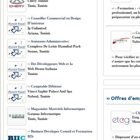
Chery Tunisie
Tunis, Tunisie
››
- Formation : - 
professionnel, un 
préparateur en pha
››
Conseiller Commercial en Design
D’intérieur
Ip Unlimited
››
Con
Ariana, Tunisie
Comm
››
Assistante Administrative
Nabeu
Complexe De Loisir Hannibal Park
Sousse, Tunisie
››
Pour vérifier et 
s’assure que les co
››
Des Développeurs Web et Ia
strictement les plans
Web House Italiana
Tunisie
››
Comptable Débiteur
Vincci Saphir Palace And Spa
Nabeul, Tunisie
›› Offres d'e
››
Magasinier Matériels Informatiques
››
Che
Gamma Informatique
Eteg
Tunis, Tunisie
Monas
››
Business Developer Conseil et Formation
B2b
››
Disposant d’au m