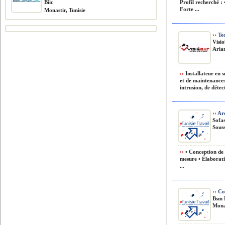
Biic
Profil recherché : 
Forte ...
Monastir, Tunisie
››
Tec
Visi
Arian
››
Installateur en s
et de maintenances
intrusion, de détect
››
Arc
Sofa
Souss
››
• Conception de 
mesure • Élaborati
...
››
Co
Bsm 
Monas