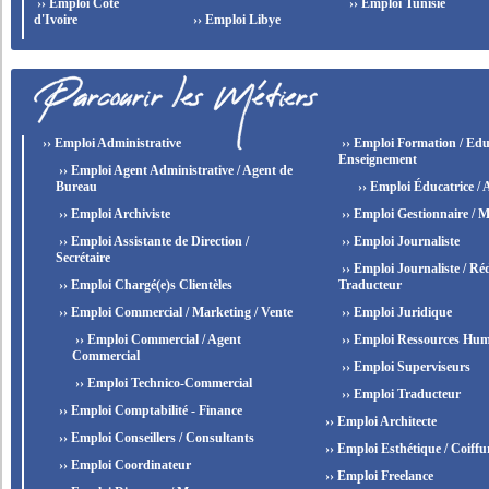
›› Emploi Côte
›› Emploi Tunisie
d'Ivoire
›› Emploi Libye
›› Emploi Administrative
›› Emploi Formation / Edu
Enseignement
›› Emploi Agent Administrative / Agent de
Bureau
›› Emploi Éducatrice / 
›› Emploi Archiviste
›› Emploi Gestionnaire / M
›› Emploi Assistante de Direction /
›› Emploi Journaliste
Secrétaire
›› Emploi Journaliste / Réd
›› Emploi Chargé(e)s Clientèles
Traducteur
›› Emploi Commercial / Marketing / Vente
›› Emploi Juridique
›› Emploi Commercial / Agent
›› Emploi Ressources Hum
Commercial
›› Emploi Superviseurs
›› Emploi Technico-Commercial
›› Emploi Traducteur
›› Emploi Comptabilité - Finance
›› Emploi Architecte
›› Emploi Conseillers / Consultants
›› Emploi Esthétique / Coiffu
›› Emploi Coordinateur
›› Emploi Freelance