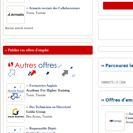
››
Armatis recrute des Collaborateurs
Tunis, Tunisie
Aucun article trouvé.
››
Publiez vos offres d'emploi
›› Parcourez 
1000275 | 3 | 326
››
Formatrice Anglais
Academy For Higher Training
Tunis, Tunisie
›› Offres d'e
››
Des Techniciens en Electricité
Golda Group
››
Ass
Ben Arous, Tunisie
Coen
Arian
››
Responsable Dépôt