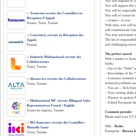
You will respond to c
You will support the c
You will be responsib
››
Transcom recrute des Conseillers en
You will of course be
Réception d’Appels
« recipes » to you.
Ariana, Tunis, Tunisie
With time, you will 
will communicate req
You may participate in
››
Concentrix recrute en Réception des
The list of responsibi
Appels
and challenging envi
Tunisie
The perfect match
››
Industrie Multinational recrute des
With a master or licen
Collaborateurs
fields:
Tunis, Tunisie
– Use of the “Orbit” 
– Knowledge of the *P
– Customer oriented o
››
Altaservice recrute des Collaborateurs
technical problems and
Tunis, Tunisie
– You are « Tech frien
– Your writing skills 
– Fluency in spoken F
››
Multinational MC recrute Bilingual Sales
– A third European la
Representatives French / English
Toutes les régions, Tunisie
Comment postuler
Please send your CV 
››
IKI Assurance recrute des Conseillers
Ville ›
Rades
Mutuelle Santé
Entreprise ›
Bureau In
Tunis, Tunisie