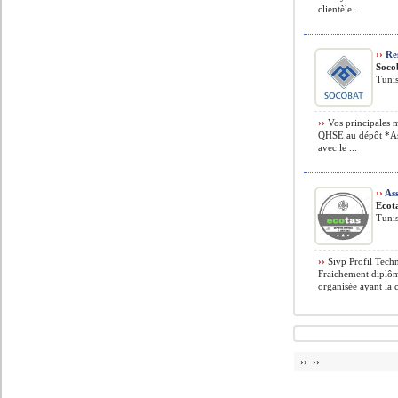
clientèle ...
››
Re
Soco
Tunis
››
Vos principales m
QHSE au dépôt *Ass
avec le ...
››
Ass
Ecot
Tunis
››
Sivp Profil Techn
Fraichement diplô
organisée ayant la ca
›› ››