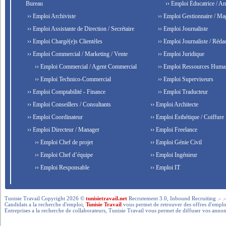
Bureau
›› Emploi Éducatrice / An
›› Emploi Archiviste
›› Emploi Gestionnaire / Ma
›› Emploi Assistante de Direction / Secrétaire
›› Emploi Journaliste
›› Emploi Chargé(e)s Clientèles
›› Emploi Journaliste / Rédac
›› Emploi Commercial / Marketing / Vente
›› Emploi Juridique
›› Emploi Commercial / Agent Commercial
›› Emploi Ressources Huma
›› Emploi Technico-Commercial
›› Emploi Superviseurs
›› Emploi Comptabilité - Finance
›› Emploi Traducteur
›› Emploi Conseillers / Consultants
›› Emploi Architecte
›› Emploi Coordinateur
›› Emploi Esthétique / Coiffure
›› Emploi Directeur / Manager
›› Emploi Freelance
›› Emploi Chef de projet
›› Emploi Génie Civil
›› Emploi Chef d’équipe
›› Emploi Ingénieur
›› Emploi Responsable
›› Emploi IT
Tunisie Travail Copyright 2026 ©
tunisietravail.net
Recrutement 3.0, Inbound Recruiting .- .-.. --- 
Candidats a la recherche d'emploi,
Tunisie Travail
vous permet de retrouver des offres d'emploi 
Entreprises a la recherche de collaborateurs, Tunisie Travail vous permet de diffuser vos annon