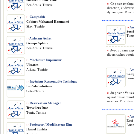
Société Commerciale
››
Ce poste implique 
Ben Arous, Tunisie
direction, et diver
dynamique. Missions
››
Comptable
Cabinet Mohamed Hammami
Sfax, Tunisie
››
Ass
Socié
Tunis
››
Assistant Achat
Groupe Sphinx
Ben Arous, Tunisie
››
Avec ou sans expé
divers taches quotid
››
Machiniste Imprimeur
Ultratex
Ariana, Tunisie
››
Ass
Comp
Souss
››
Ingénieur Responsable Technique
Lux’alu Solutions
Côte d'Ivoire
››
du poste : Vous s
opérations administ
services. Vos missio
››
Réservation Manager
Travellers Dmc
Tunis, Tunisie
››
Ass
Equi
››
Projeteur / Modélisateur Bim
Arian
Hamel Tunisia