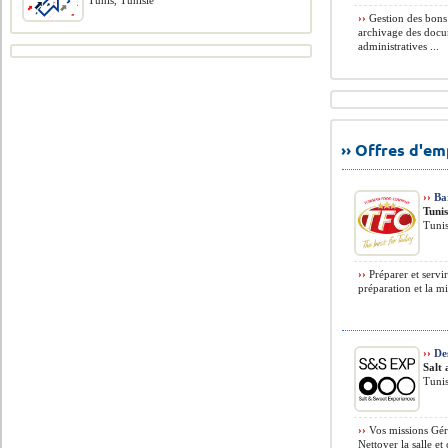
Tunis, Tunisie
››
Gestion des bons 
archivage des docu
administratives ...
›› Offres d'e
››
Bar
Tuni
Tunis
››
Préparer et servir
préparation et la mi
››
Des
Salt
Tunis
››
Vos missions Gére
Nettoyer la salle et