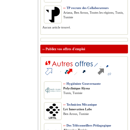
››
TP recrute des Collaborateurs
Ariana, Ben Arous, Toutes les régions, Tunis,
Tunisie
Aucun article trouvé.
››
Publiez vos offres d'emploi
››
Hygiéniste Gouvernante
Polyclinique Alyssa
Tunis, Tunisie
››
Technicien Mécanique
Lrt Innovation Labs
Ben Arous, Tunisie
››
Des Téléconseillers Pédagogique