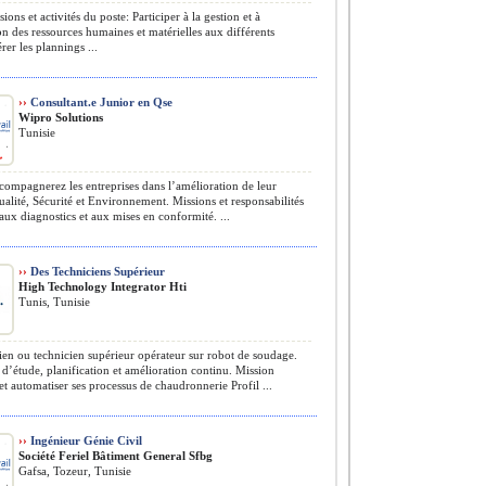
ons et activités du poste: Participer à la gestion et à
ion des ressources humaines et matérielles aux différents
rer les plannings ...
››
Consultant.e Junior en Qse
Wipro Solutions
Tunisie
ompagnerez les entreprises dans l’amélioration de leur
alité, Sécurité et Environnement. Missions et responsabilités
 aux diagnostics et aux mises en conformité. ...
››
Des Techniciens Supérieur
High Technology Integrator Hti
Tunis, Tunisie
en ou technicien supérieur opérateur sur robot de soudage.
 d’étude, planification et amélioration continu. Mission
et automatiser ses processus de chaudronnerie Profil ...
››
Ingénieur Génie Civil
Société Feriel Bâtiment General Sfbg
Gafsa, Tozeur, Tunisie