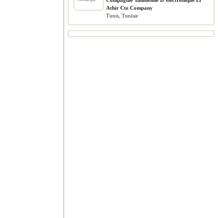
Compagnie Tunisienne D’electronique El
Athir Cte Company
Tunis, Tunisie