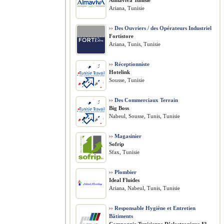
Almaviva Tunisie
Ariana, Tunisie
››
Des Ouvriers / des Opérateurs Industriel
Fortistore
Ariana, Tunis, Tunisie
››
Réceptionniste
Hotelink
Sousse, Tunisie
››
Des Commerciaux Terrain
Big Boss
Nabeul, Sousse, Tunis, Tunisie
››
Magasinier
Sofrip
Sfax, Tunisie
››
Plombier
Ideal Fluides
Ariana, Nabeul, Tunis, Tunisie
››
Responsable Hygiène et Entretien
Bâtiments