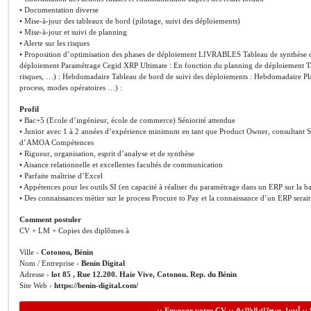
• Documentation diverse
• Mise-à-jour des tableaux de bord (pilotage, suivi des déploiements)
• Mise-à-jour et suivi de planning
• Alerte sur les risques
• Proposition d’optimisation des phases de déploiement LIVRABLES Tableau de synthèse de 
déploiement Paramétrage Cegid XRP Ultimate : En fonction du planning de déploiement Tabl
risques, …) : Hebdomadaire Tableau de bord de suivi des déploiements : Hebdomadaire 
process, modes opératoires …) :
Profil
• Bac+5 (Ecole d’ingénieur, école de commerce) Séniorité attendue
• Junior avec 1 à 2 années d’expérience minimum en tant que Product Owner, consultant SI,
d’AMOA Compétences
• Rigueur, organisation, esprit d’analyse et de synthèse
• Aisance relationnelle et excellentes facultés de communication
• Parfaite maîtrise d’Excel
• Appétences pour les outils SI (en capacité à réaliser du paramétrage dans un ERP sur la 
• Des connaissances métier sur le process Procure to Pay et la connaissance d’un ERP serait
Comment postuler
CV + LM + Copies des diplômes à
Ville ›
Cotonou, Bénin
Nom / Entreprise ›
Benin Digital
Adresse ›
lot 85 , Rue 12.200. Haie Vive, Cotonou. Rep. du Bénin
Site Web ›
https://benin-digital.com/
أرسل سيرتك الذاتية
›› Envoyer votre CV ››
‹‹ 