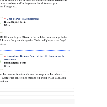
ous avons besoin d’un Ingénieur Build Réseaux pour
r l’usage et ...
››
Chef de Projet Déploiement
Benin Digital Bénin
Bénin
P Ultimate Appro Mission • Recueil des données auprès des
 Réalisation des paramétrage des filiales à déployer dans Cegid
te ...
››
Consultant Business Analyst Recette Fonctionnelle
Assurance
Benin Digital Bénin
Bénin
er les besoins fonctionnels avec les responsables métiers
- Rédiger les cahiers des charges et participer à la validation
cations ...