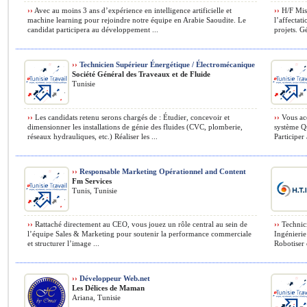
››
Avec au moins 3 ans d’expérience en intelligence artificielle et
››
H/F Missi
machine learning pour rejoindre notre équipe en Arabie Saoudite. Le
l’affectat
candidat participera au développement ...
projets. Gé
››
Technicien Supérieur Énergétique / Électromécanique
Société Général des Traveaux et de Fluide
Tunisie
››
Les candidats retenu serons chargés de : Étudier, concevoir et
››
Vous acc
dimensionner les installations de génie des fluides (CVC, plomberie,
système Qu
réseaux hydrauliques, etc.) Réaliser les ...
Participer
››
Responsable Marketing Opérationnel and Content
Fm Services
Tunis, Tunisie
››
Rattaché directement au CEO, vous jouez un rôle central au sein de
››
Technici
l’équipe Sales & Marketing pour soutenir la performance commerciale
Ingénierie
et structurer l’image ...
Robotiser 
››
Développeur Web.net
Les Délices de Maman
Ariana, Tunisie