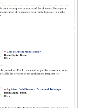
e suivi technique et administratif des chantiers. Participer à
 planification et l’exécution des projets. Contrôler la qualité
 ...
››
Chef de Projet Mobile Sénior
Benin Digital Bénin
Bénin
la prestation • Etablir, maintenir et publier la roadmap et les
détaillés des versions de ses applications intégrant les
..
››
Ingénieur Build Réseaux / Structurel Technique
Benin Digital Bénin
Bénin
 de la mission Dans la cadre de la transformation Digitale du