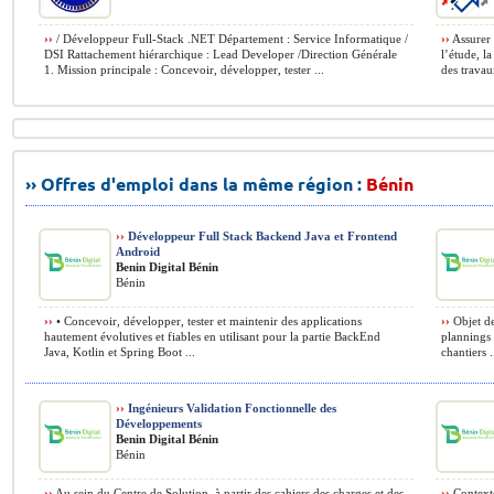
››
/ Développeur Full-Stack .NET Département : Service Informatique /
››
Assurer l
DSI Rattachement hiérarchique : Lead Developer /Direction Générale
l’étude, la
1. Mission principale : Concevoir, développer, tester ...
des travaux
›› Offres d'emploi dans la même région :
Bénin
››
Développeur Full Stack Backend Java et Frontend
Android
Benin Digital Bénin
Bénin
››
• Concevoir, développer, tester et maintenir des applications
››
Objet de 
hautement évolutives et fiables en utilisant pour la partie BackEnd
plannings 
Java, Kotlin et Spring Boot ...
chantiers .
››
Ingénieurs Validation Fonctionnelle des
Développements
Benin Digital Bénin
Bénin
››
Au sein du Centre de Solution, à partir des cahiers des charges et des
››
Contexte