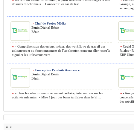
dossiers fonctionnels : . Concevoir les cas de test ...
Groupe, n
accompagne
››
Chef de Projet Média
Benin Digital Bénin
Bénin
››
· Compréhension des enjeux métier, des workflows de travail des
››
Cegid XR
utilisateurs et du fonctionnement de l’application pouvant aller jusqu’à
filiales •
aiguiller les utilisateurs vers ...
XRP Ultima
››
Conception Produits Assurance
Benin Digital Bénin
Bénin
››
- Dans le cadre du renouvellement tarifaire, intervention sur les
››
- Analys
activités suivantes : • Mise à jour des bases tarifaires dans le SI ...
concernés 
des spécifi
›› ››