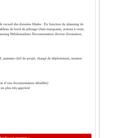
recueil des données filiales : En fonction du planning de
eau de bord de pilotage (faits marquants, actions à venir,
Planning Hebdomadaire Documentation diverse (formation,
 assistant chef de projet, chargé de déploiement, mission
base d’une documentation détaillée)
 un plus très apprécié
Send your resumes ‹‹