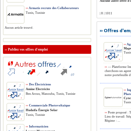
Aucune autre offre d'e
››
Armatis recrute des Collaborateurs
Tunis, Tunisie
| 8 | 1011
Aucun article trouvé.
›› Offres d'e
››
Age
Map
››
Publiez vos offres d'emploi
Tunis
››
— Plateforme Imm
cherchons un agen
notre portefeuille 
››
Des Électriciens
Amine Electricite
››
Ing
Ben Arous, Manouba, Tunis, Tunisie
Phot
Cyte
Tunis
››
Commerciale Photovoltaïque
Hudaifa Énergie Solar
››
Poste proposé : 
Tunis, Tunisie
Lieu de travail: S
Régime : ...
››
Informaticien