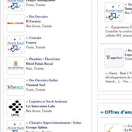
Leager Management
››
Tec
Tunis, Tunisie
Tunis
Ben A
››
Des Ouvriers
H Factory
Ben Arous, Tunisie
››
– Équipements Él
Contrôler la confo
cellules MT, armoire
››
Coursier
Courex
Tunis, Tunisie
››
Re
Lega
Tunis
››
Plombier / Électricien
Hôtel Palais Royal
Sfax, Tunisie
››
(Saas) › Basé à T
développement de no
››
Des Ouvriers Atelier
fintech…). › Vos ...
Vitaneuf Sarl
Tunis, Tunisie
››
Logistics et Stock Assistant
Lrt Innovation Labs
›› Offres d'e
Ben Arous, Tunisie
››
Chargé.e Approvisionnement / Achat
››
Co
Groupe Sphinx
Le P