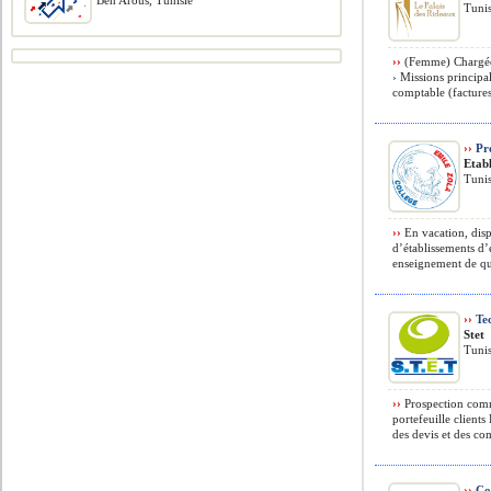
Ben Arous, Tunisie
Tunis
››
(Femme) Chargée d
› Missions principal
comptable (factures 
››
Pro
Etab
Tunis
››
En vacation, disp
d’établissements d’
enseignement de qual
››
Te
Stet
Tunis
››
Prospection comm
portefeuille client
des devis et des co
››
Co