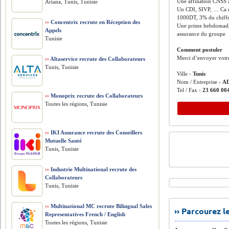
Une affiliation CNSS
Ariana, Tunis, Tunisie
Un CDI, SIVP, … Ca d
1000DT, 3% du chiffre
››
Concentrix recrute en Réception des
Une prime hebdomadair
Appels
assurance du groupe
Tunisie
Comment postuler
Merci d’envoyer votr
››
Altaservice recrute des Collaborateurs
Tunis, Tunisie
Ville ›
Tunis
Nom / Entreprise ›
A
Tel / Fax ›
23 660 00
››
Monoprix recrute des Collaborateurs
Toutes les régions, Tunisie
››
IKI Assurance recrute des Conseillers
Mutuelle Santé
Tunis, Tunisie
››
Industrie Multinational recrute des
Collaborateurs
Tunis, Tunisie
››
Multinational MC recrute Bilingual Sales
›› Parcourez 
Representatives French / English
Toutes les régions, Tunisie