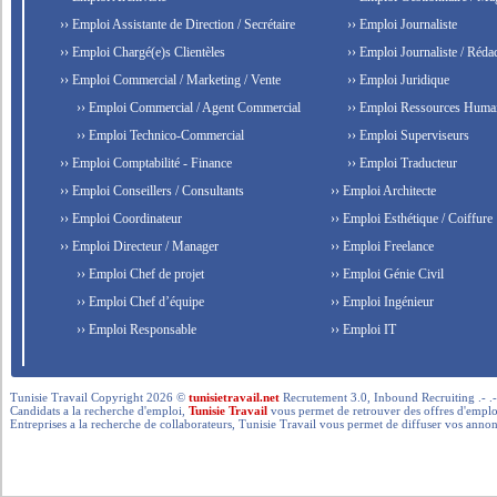
›› Emploi Assistante de Direction / Secrétaire
›› Emploi Journaliste
›› Emploi Chargé(e)s Clientèles
›› Emploi Journaliste / Rédac
›› Emploi Commercial / Marketing / Vente
›› Emploi Juridique
›› Emploi Commercial / Agent Commercial
›› Emploi Ressources Huma
›› Emploi Technico-Commercial
›› Emploi Superviseurs
›› Emploi Comptabilité - Finance
›› Emploi Traducteur
›› Emploi Conseillers / Consultants
›› Emploi Architecte
›› Emploi Coordinateur
›› Emploi Esthétique / Coiffure
›› Emploi Directeur / Manager
›› Emploi Freelance
›› Emploi Chef de projet
›› Emploi Génie Civil
›› Emploi Chef d’équipe
›› Emploi Ingénieur
›› Emploi Responsable
›› Emploi IT
Tunisie Travail Copyright 2026 ©
tunisietravail.net
Recrutement 3.0, Inbound Recruiting .- .-.. --- 
Candidats a la recherche d'emploi,
Tunisie Travail
vous permet de retrouver des offres d'emploi 
Entreprises a la recherche de collaborateurs, Tunisie Travail vous permet de diffuser vos annon