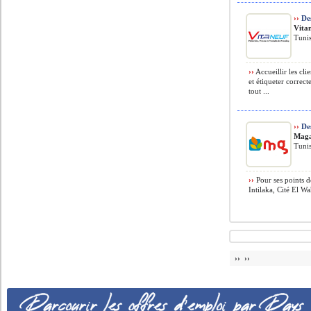
››
Des
Vita
Tunis
››
Accueillir les cli
et étiqueter correct
tout ...
››
Des
Maga
Tunis
››
Pour ses points de
Intilaka, Cité El W
›› ››