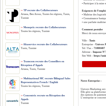
• Participer à la mis
››
TP recrute des Collaborateurs
Exigences de l’emplo
Ariana, Ben Arous, Toutes les régions, Tunis,
• Maîtrise des logicie
Tunisie
• Connaissance basiq
• une parfaite maîtris
››
Monoprix recrute des Collaborateurs
Comment postuler
Toutes les régions, Tunisie
Merci de nous envoyer
Ville ›
Tunis
››
Altaservice recrute des Collaborateurs
Entreprise ›
Univers 
Tunis, Tunisie
Tel / Fax ›
71808487
Adresse ›
Impasse N°3
Site Web ›
https://un
››
Transcom recrute des Conseillers en
Réception d’Appels
Ariana, Tunis, Tunisie
››
Multinational MC recrute Bilingual Sales
Notre Entreprise :
Representatives French / English
Toutes les régions, Tunisie
Univers Marketing est u
Elle gère sa plateforme
des options de paiement
››
Concentrix recrute en Réception des
L’entreprise se concent
Appels
Tunisie