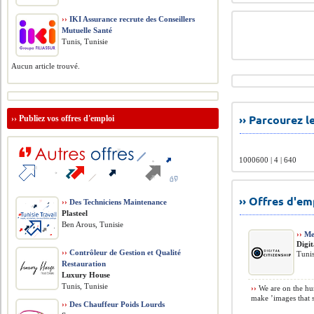
››
IKI Assurance recrute des Conseillers
Mutuelle Santé
Tunis, Tunisie
Aucun article trouvé.
›› Parcourez 
››
Publiez vos offres d'emploi
1000600 | 4 | 640
›› Offres d'e
››
Des Techniciens Maintenance
Plasteel
Ben Arous, Tunisie
››
Me
Digit
››
Contrôleur de Gestion et Qualité
Tunis
Restauration
Luxury House
Tunis, Tunisie
››
We are on the hun
make ’images that s
››
Des Chauffeur Poids Lourds