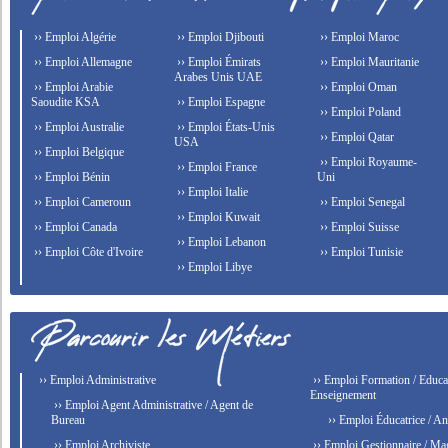
›› Emploi Algérie
›› Emploi Djibouti
›› Emploi Maroc
›› Emploi Allemagne
›› Emploi Émirats
›› Emploi Mauritanie
Arabes Unis UAE
›› Emploi Arabie
›› Emploi Oman
Saoudite KSA
›› Emploi Espagne
›› Emploi Poland
›› Emploi Australie
›› Emploi États-Unis
›› Emploi Qatar
USA
›› Emploi Belgique
›› Emploi Royaume-
›› Emploi France
›› Emploi Bénin
Uni
›› Emploi Italie
›› Emploi Cameroun
›› Emploi Senegal
›› Emploi Kuwait
›› Emploi Canada
›› Emploi Suisse
›› Emploi Lebanon
›› Emploi Côte d'Ivoire
›› Emploi Tunisie
›› Emploi Libye
›› Emploi Administrative
›› Emploi Formation / Educat
Enseignement
›› Emploi Agent Administrative / Agent de
Bureau
›› Emploi Éducatrice / An
›› Emploi Archiviste
›› Emploi Gestionnaire / Ma