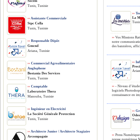
Socem
Tunis, Tunisie
››
Tec
La M
››
Assistante Commerciale
Tunis
Stpc Colla
Tunis, Tunisie
››
Vos Missions Ratt
››
Responsable Dépôt
notre communication
Gmcnd
des bannières, affic
Ariana, Tunisie
››
Inf
››
Commercial Agroalimentaire
Prec
Anglophone
Arian
Bostania Des Services
Tunis, Tunisie
››
- Niveau d’études
››
Comptable
logiciels Photoshop
Laboratoire Thera
connaissance en imp
Manouba, Tunisie
››
Ingénieur en Electricité
››
Gra
La Société Générale Protection
Odes
Tunis, Tunisie
Tunis
››
Architecte Junior / Architecte Stagiaire
››
Press Numérique M
Arcompagnie
presse numérique M