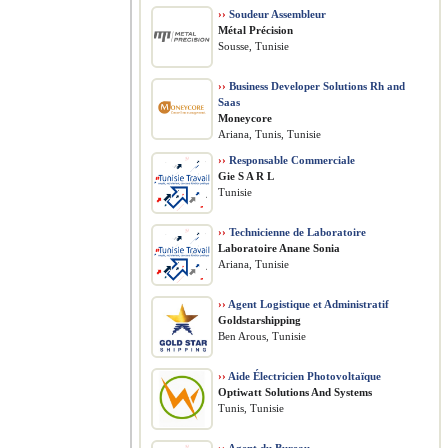
››
Soudeur Assembleur
Métal Précision
Sousse, Tunisie
››
Business Developer Solutions Rh and
Saas
Moneycore
Ariana, Tunis, Tunisie
››
Responsable Commerciale
Gie S A R L
Tunisie
››
Technicienne de Laboratoire
Laboratoire Anane Sonia
Ariana, Tunisie
››
Agent Logistique et Administratif
Goldstarshipping
Ben Arous, Tunisie
››
Aide Électricien Photovoltaïque
Optiwatt Solutions And Systems
Tunis, Tunisie