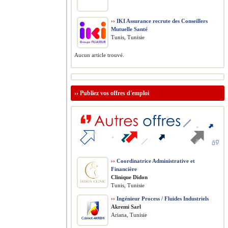
››
IKI Assurance recrute des Conseillers
Mutuelle Santé
Tunis, Tunisie
Aucun article trouvé.
››
Publiez vos offres d'emploi
››
Coordinatrice Administrative et
Financière
Clinique Didon
Tunis, Tunisie
››
Ingénieur Process / Fluides Industriels
Akremi Sarl
Ariana, Tunisie