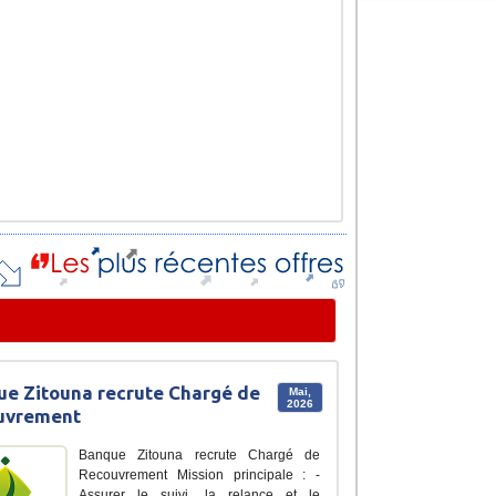
e Zitouna recrute Chargé de
Mai,
2026
uvrement
Banque Zitouna recrute Chargé de
Recouvrement Mission principale : -
Assurer le suivi, la relance et le