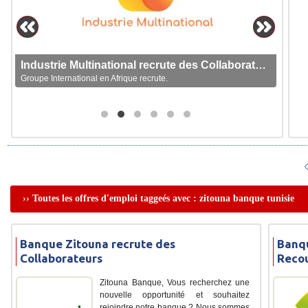
Industrie Multinational recrute des Collaborateurs
Groupe International en Afrique recrute.
›› Toutes les offres d'emploi taggeés avec : zitouna banque tunisie
Banque Zitouna recrute des
Banqu
Collaborateurs
Reco
Zitouna Banque, Vous recherchez une
nouvelle opportunité et souhaitez
rejoindre notre banque ? Nous sommes