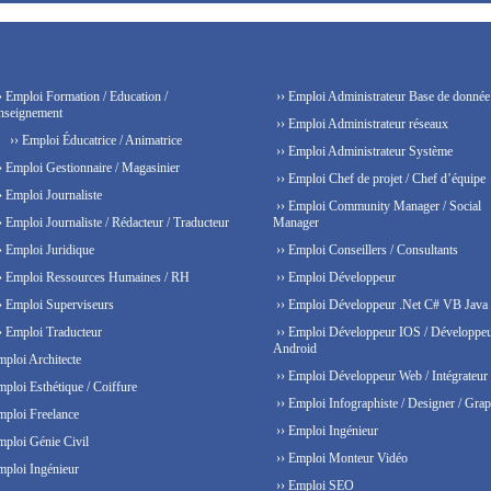
› Emploi Formation / Education /
›› Emploi Administrateur Base de donnée
nseignement
›› Emploi Administrateur réseaux
›› Emploi Éducatrice / Animatrice
›› Emploi Administrateur Système
› Emploi Gestionnaire / Magasinier
›› Emploi Chef de projet / Chef d’équipe
› Emploi Journaliste
›› Emploi Community Manager / Social
› Emploi Journaliste / Rédacteur / Traducteur
Manager
› Emploi Juridique
›› Emploi Conseillers / Consultants
› Emploi Ressources Humaines / RH
›› Emploi Développeur
› Emploi Superviseurs
›› Emploi Développeur .Net C# VB Java
› Emploi Traducteur
›› Emploi Développeur IOS / Développe
Android
mploi Architecte
›› Emploi Développeur Web / Intégrateur
mploi Esthétique / Coiffure
›› Emploi Infographiste / Designer / Grap
mploi Freelance
›› Emploi Ingénieur
mploi Génie Civil
›› Emploi Monteur Vidéo
mploi Ingénieur
›› Emploi SEO