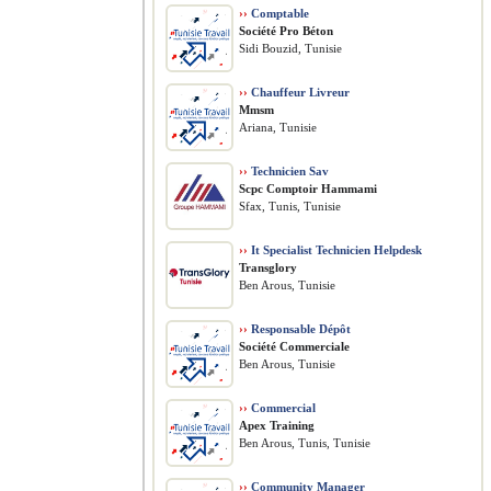
››
Comptable
Société Pro Béton
Sidi Bouzid, Tunisie
››
Chauffeur Livreur
Mmsm
Ariana, Tunisie
››
Technicien Sav
Scpc Comptoir Hammami
Sfax, Tunis, Tunisie
››
It Specialist Technicien Helpdesk
Transglory
Ben Arous, Tunisie
››
Responsable Dépôt
Société Commerciale
Ben Arous, Tunisie
››
Commercial
Apex Training
Ben Arous, Tunis, Tunisie
››
Community Manager