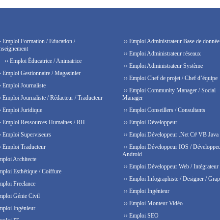
› Emploi Formation / Education /
›› Emploi Administrateur Base de donnée
nseignement
›› Emploi Administrateur réseaux
›› Emploi Éducatrice / Animatrice
›› Emploi Administrateur Système
› Emploi Gestionnaire / Magasinier
›› Emploi Chef de projet / Chef d’équipe
› Emploi Journaliste
›› Emploi Community Manager / Social
› Emploi Journaliste / Rédacteur / Traducteur
Manager
› Emploi Juridique
›› Emploi Conseillers / Consultants
› Emploi Ressources Humaines / RH
›› Emploi Développeur
› Emploi Superviseurs
›› Emploi Développeur .Net C# VB Java
› Emploi Traducteur
›› Emploi Développeur IOS / Développe
Android
mploi Architecte
›› Emploi Développeur Web / Intégrateur
mploi Esthétique / Coiffure
›› Emploi Infographiste / Designer / Grap
mploi Freelance
›› Emploi Ingénieur
mploi Génie Civil
›› Emploi Monteur Vidéo
mploi Ingénieur
›› Emploi SEO