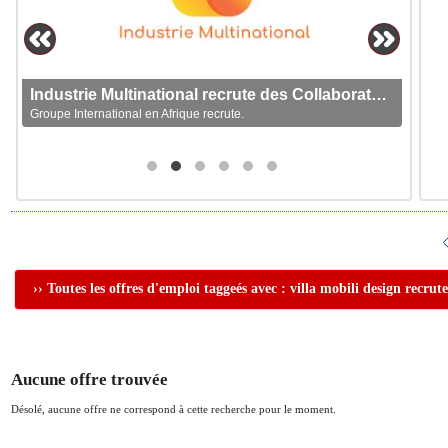
Industrie Multinational recrute des Collaborateurs
Groupe International en Afrique recrute.
›› Toutes les offres d'emploi taggeés avec : villa mobili design recrut
Aucune offre trouvée
Désolé, aucune offre ne correspond à cette recherche pour le moment.