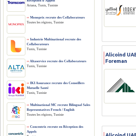
Réception d’Appels
Ariana, Tunis, Tunisie
››
Monoprix recrute des Collaborateurs
Toutes les régions, Tunisie
››
Industrie Multinational recrute des
Collaborateurs
Tunis, Tunisie
Alicoind UAE
Foreman
››
Altaservice recrute des Collaborateurs
Tunis, Tunisie
››
IKI Assurance recrute des Conseillers
Mutuelle Santé
Tunis, Tunisie
››
Multinational MC recrute Bilingual Sales
Representatives French / English
Toutes les régions, Tunisie
››
Concentrix recrute en Réception des
Appels
Alicoind UAE