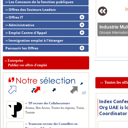
›› Les Concours de la fonction publiques
›› Offres des Secteurs Leaders
›› Offres IT
›› Administrative
›› Emploi Centre d'Appel
Groupe Internation
›› Immigration emploi à l'étranger
Parcourir les Offres
››
Entreprise
Publiez vos offres d'emploi
›› Toutes les of
Index Confe
››
TP recrute des Collaborateurs
Org UAE is l
Ariana, Ben Arous, Toutes les régions, Tunis,
Tunisie
Coordinator
››
Transcom recrute des Conseillers en