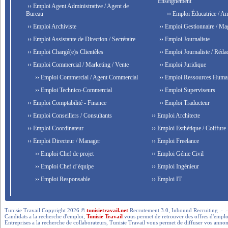
Enseignement
›› Emploi Agent Administrative / Agent de
Bureau
›› Emploi Éducatrice / An
›› Emploi Archiviste
›› Emploi Gestionnaire / Ma
›› Emploi Assistante de Direction / Secrétaire
›› Emploi Journaliste
›› Emploi Chargé(e)s Clientèles
›› Emploi Journaliste / Rédac
›› Emploi Commercial / Marketing / Vente
›› Emploi Juridique
›› Emploi Commercial / Agent Commercial
›› Emploi Ressources Huma
›› Emploi Technico-Commercial
›› Emploi Superviseurs
›› Emploi Comptabilité - Finance
›› Emploi Traducteur
›› Emploi Conseillers / Consultants
›› Emploi Architecte
›› Emploi Coordinateur
›› Emploi Esthétique / Coiffure
›› Emploi Directeur / Manager
›› Emploi Freelance
›› Emploi Chef de projet
›› Emploi Génie Civil
›› Emploi Chef d’équipe
›› Emploi Ingénieur
›› Emploi Responsable
›› Emploi IT
Tunisie Travail Copyright 2026 ©
tunisietravail.net
Recrutement 3.0, Inbound Recruiting .- .-.. --- 
Candidats a la recherche d'emploi,
Tunisie Travail
vous permet de retrouver des offres d'emploi 
Entreprises a la recherche de collaborateurs, Tunisie Travail vous permet de diffuser vos annon