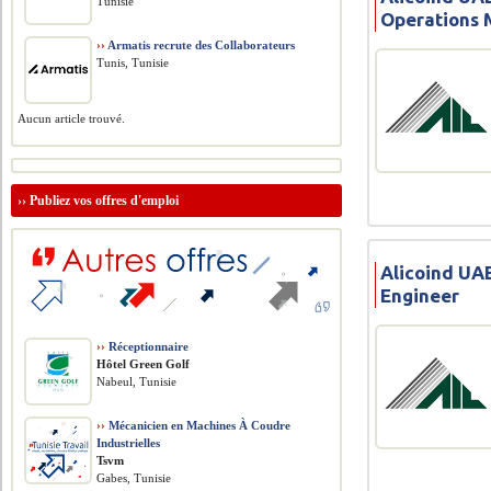
Tunisie
Operations
››
Armatis recrute des Collaborateurs
Tunis, Tunisie
Aucun article trouvé.
››
Publiez vos offres d'emploi
Alicoind UAE
Engineer
››
Réceptionnaire
Hôtel Green Golf
Nabeul, Tunisie
››
Mécanicien en Machines À Coudre
Industrielles
Tsvm
Gabes, Tunisie