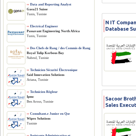
››
Data and Reporting Analyst
Gaea21 Suisse
Tunis, Tunisie
N IT Company
››
Electrical Engineer
Database Su
Passavant Engineering North Africa
Tunis, Tunisie
››
Des Chefs de Rang / des Commis de Rang
Royal Tulip Korbous Bay
Nabeul, Tunisie
››
Technicien Sécurité Électronique
Said Innovation Solutions
Ariana, Tunisie
››
Technicien Régleur
Ipmc
Sacoor Broth
Ben Arous, Tunisie
Sales Execut
››
Consultant.e Junior en Qse
Wipro Solutions
Tunisie
››
Assistante Administrative et