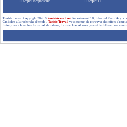
›› Emploi Responsable
›› Emploi IT
Tunisie Travail Copyright 2026 ©
tunisietravail.net
Recrutement 3.0, Inbound Recruiting .- .-.. --- 
Candidats a la recherche d'emploi,
Tunisie Travail
vous permet de retrouver des offres d'emploi 
Entreprises a la recherche de collaborateurs, Tunisie Travail vous permet de diffuser vos annon