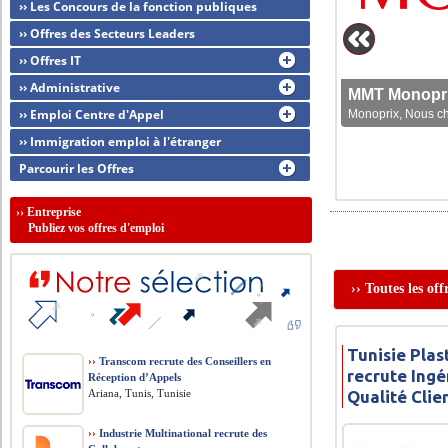
›› Les Concours de la fonction publiques
›› Offres des Secteurs Leaders
›› Offres IT
›› Administrative
MMT Monoprix
Transcom rec
›› Emploi Centre d'Appel
Monoprix, Nous che
Nous vous invitons
›› Immigration emploi à l'étranger
Parcourir les Offres
››
Entreprise
Publiez vos offres d'emploi
›› Toutes les of
Tunisie Pla
››
Transcom recrute des Conseillers en
recrute Ing
Réception d’Appels
Ariana, Tunis, Tunisie
Qualité Clie
››
Industrie Multinational recrute des