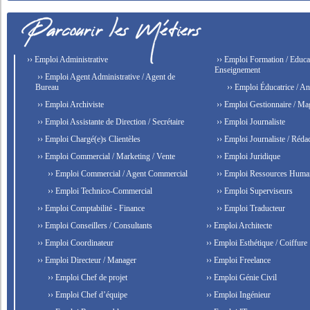
›› Emploi Administrative
›› Emploi Formation / Educat
Enseignement
›› Emploi Agent Administrative / Agent de
Bureau
›› Emploi Éducatrice / An
›› Emploi Archiviste
›› Emploi Gestionnaire / Ma
›› Emploi Assistante de Direction / Secrétaire
›› Emploi Journaliste
›› Emploi Chargé(e)s Clientèles
›› Emploi Journaliste / Rédac
›› Emploi Commercial / Marketing / Vente
›› Emploi Juridique
›› Emploi Commercial / Agent Commercial
›› Emploi Ressources Huma
›› Emploi Technico-Commercial
›› Emploi Superviseurs
›› Emploi Comptabilité - Finance
›› Emploi Traducteur
›› Emploi Conseillers / Consultants
›› Emploi Architecte
›› Emploi Coordinateur
›› Emploi Esthétique / Coiffure
›› Emploi Directeur / Manager
›› Emploi Freelance
›› Emploi Chef de projet
›› Emploi Génie Civil
›› Emploi Chef d’équipe
›› Emploi Ingénieur