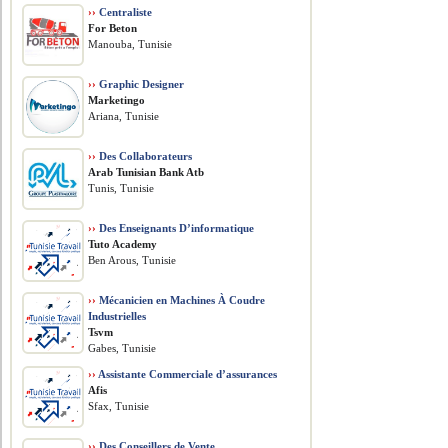
››
Centraliste
For Beton
Manouba, Tunisie
››
Graphic Designer
Marketingo
Ariana, Tunisie
››
Des Collaborateurs
Arab Tunisian Bank Atb
Tunis, Tunisie
››
Des Enseignants D’informatique
Tuto Academy
Ben Arous, Tunisie
››
Mécanicien en Machines À Coudre
Industrielles
Tsvm
Gabes, Tunisie
››
Assistante Commerciale d’assurances
Afis
Sfax, Tunisie
››
Des Conseillers de Vente