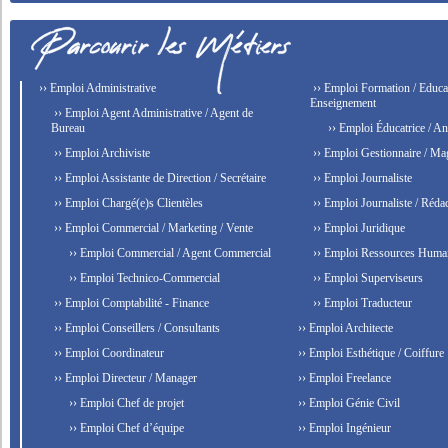
›› Emploi Administrative
›› Emploi Formation / Educat
Enseignement
›› Emploi Agent Administrative / Agent de
Bureau
›› Emploi Éducatrice / An
›› Emploi Archiviste
›› Emploi Gestionnaire / Ma
›› Emploi Assistante de Direction / Secrétaire
›› Emploi Journaliste
›› Emploi Chargé(e)s Clientèles
›› Emploi Journaliste / Rédac
›› Emploi Commercial / Marketing / Vente
›› Emploi Juridique
›› Emploi Commercial / Agent Commercial
›› Emploi Ressources Huma
›› Emploi Technico-Commercial
›› Emploi Superviseurs
›› Emploi Comptabilité - Finance
›› Emploi Traducteur
›› Emploi Conseillers / Consultants
›› Emploi Architecte
›› Emploi Coordinateur
›› Emploi Esthétique / Coiffure
›› Emploi Directeur / Manager
›› Emploi Freelance
›› Emploi Chef de projet
›› Emploi Génie Civil
›› Emploi Chef d’équipe
›› Emploi Ingénieur