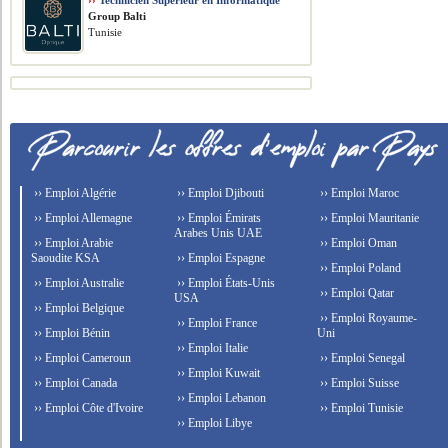
››
Technicien Superieur en Informatique
Group Balti
Tunisie
›› Emploi Algérie
›› Emploi Djibouti
›› Emploi Maroc
›› Emploi Allemagne
›› Emploi Émirats
›› Emploi Mauritanie
Arabes Unis UAE
›› Emploi Arabie
›› Emploi Oman
Saoudite KSA
›› Emploi Espagne
›› Emploi Poland
›› Emploi Australie
›› Emploi États-Unis
›› Emploi Qatar
USA
›› Emploi Belgique
›› Emploi Royaume-
›› Emploi France
›› Emploi Bénin
Uni
›› Emploi Italie
›› Emploi Cameroun
›› Emploi Senegal
›› Emploi Kuwait
›› Emploi Canada
›› Emploi Suisse
›› Emploi Lebanon
›› Emploi Côte d'Ivoire
›› Emploi Tunisie
›› Emploi Libye