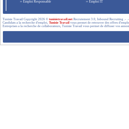
›› Emploi Responsable
›› Emploi IT
Tunisie Travail Copyright 2026 ©
tunisietravail.net
Recrutement 3.0, Inbound Recruiting .- .-.. --- 
Candidats a la recherche d'emploi,
Tunisie Travail
vous permet de retrouver des offres d'emploi 
Entreprises a la recherche de collaborateurs, Tunisie Travail vous permet de diffuser vos annon