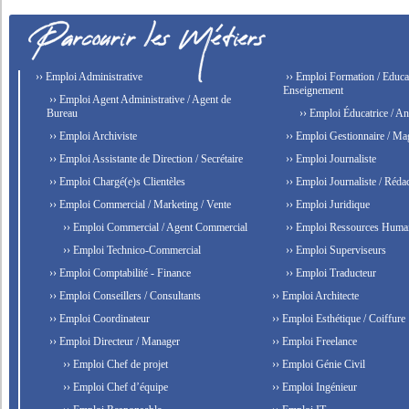
›› Emploi Administrative
›› Emploi Formation / Educat
Enseignement
›› Emploi Agent Administrative / Agent de
Bureau
›› Emploi Éducatrice / An
›› Emploi Archiviste
›› Emploi Gestionnaire / Ma
›› Emploi Assistante de Direction / Secrétaire
›› Emploi Journaliste
›› Emploi Chargé(e)s Clientèles
›› Emploi Journaliste / Rédac
›› Emploi Commercial / Marketing / Vente
›› Emploi Juridique
›› Emploi Commercial / Agent Commercial
›› Emploi Ressources Huma
›› Emploi Technico-Commercial
›› Emploi Superviseurs
›› Emploi Comptabilité - Finance
›› Emploi Traducteur
›› Emploi Conseillers / Consultants
›› Emploi Architecte
›› Emploi Coordinateur
›› Emploi Esthétique / Coiffure
›› Emploi Directeur / Manager
›› Emploi Freelance
›› Emploi Chef de projet
›› Emploi Génie Civil
›› Emploi Chef d’équipe
›› Emploi Ingénieur