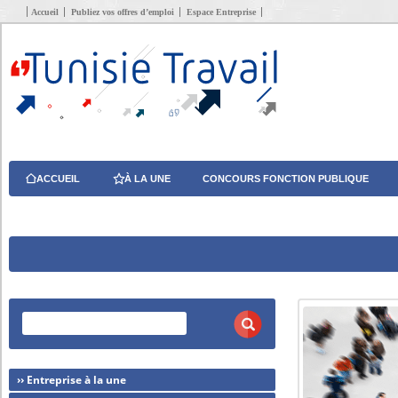
Accueil
Publiez vos offres d’emploi
Espace Entreprise
ACCUEIL
À LA UNE
CONCOURS FONCTION PUBLIQUE
›› Entreprise à la une