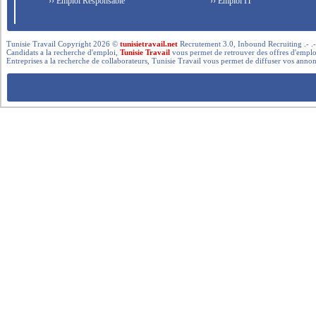
›› Emploi Responsable
›› Emploi IT
Tunisie Travail Copyright 2026 ©
tunisietravail.net
Recrutement 3.0, Inbound Recruiting .- .-.. --- 
Candidats a la recherche d'emploi,
Tunisie Travail
vous permet de retrouver des offres d'emploi 
Entreprises a la recherche de collaborateurs, Tunisie Travail vous permet de diffuser vos annon