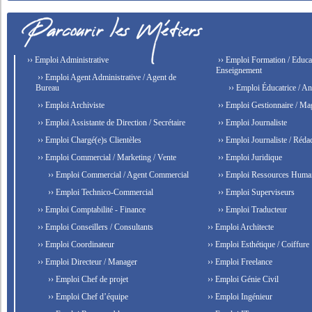
›› Emploi Administrative
›› Emploi Formation / Educat
Enseignement
›› Emploi Agent Administrative / Agent de
Bureau
›› Emploi Éducatrice / An
›› Emploi Archiviste
›› Emploi Gestionnaire / Ma
›› Emploi Assistante de Direction / Secrétaire
›› Emploi Journaliste
›› Emploi Chargé(e)s Clientèles
›› Emploi Journaliste / Rédac
›› Emploi Commercial / Marketing / Vente
›› Emploi Juridique
›› Emploi Commercial / Agent Commercial
›› Emploi Ressources Huma
›› Emploi Technico-Commercial
›› Emploi Superviseurs
›› Emploi Comptabilité - Finance
›› Emploi Traducteur
›› Emploi Conseillers / Consultants
›› Emploi Architecte
›› Emploi Coordinateur
›› Emploi Esthétique / Coiffure
›› Emploi Directeur / Manager
›› Emploi Freelance
›› Emploi Chef de projet
›› Emploi Génie Civil
›› Emploi Chef d’équipe
›› Emploi Ingénieur