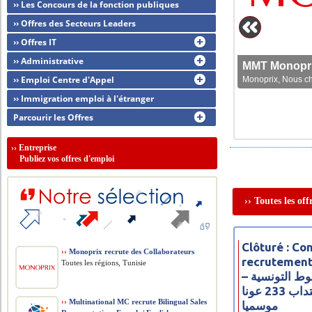
›› Les Concours de la fonction publiques
›› Offres des Secteurs Leaders
›› Offres IT
›› Administrative
MMT Monoprix
›› Emploi Centre d'Appel
Monoprix, Nous che
›› Immigration emploi à l'étranger
Parcourir les Offres
››
Entreprise
Publiez vos offres d'emploi
›› Toutes les of
Clôturé : Co
››
Monoprix recrute des Collaborateurs
recrutement
Toutes les régions, Tunisie
– مناظرة شركة الخطوط التونسية
للخدمات الأرضية لانتداب 233 عونا
››
Multinational MC recrute Bilingual Sales
موسميا