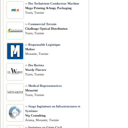
››
Des Techniciens Conducteur Machine
Mega Printing &Amp; Packaging
Tunis, Tunisie
››
Commercial Terrain
Challenge Optical Distribution
Tunis, Tunisie
››
Responsable Logistique
Maltex
Monastir, Tunisie
››
Des Barista
Wardy Flavors
Tunis, Tunisie
››
Medical Representatives
Menarini
Tunis, Tunisie
››
Stage Ingénieurs en Infrastructures et
Systèmes
Wg Consulting
Ariana, Monastir, Tunisie
››
Ingénieur en Génie Civil