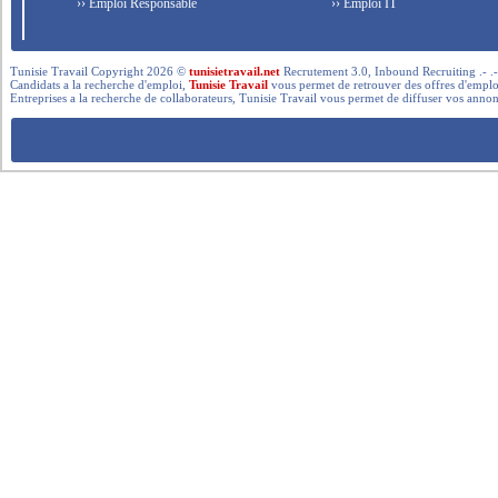
›› Emploi Responsable
›› Emploi IT
Tunisie Travail Copyright 2026 ©
tunisietravail.net
Recrutement 3.0, Inbound Recruiting .- .-.. --- 
Candidats a la recherche d'emploi,
Tunisie Travail
vous permet de retrouver des offres d'emploi 
Entreprises a la recherche de collaborateurs, Tunisie Travail vous permet de diffuser vos annon