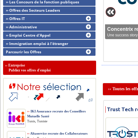
›› Les Concours de la fonction publiques
›› Offres des Secteurs Leaders
›› Offres IT
›› Administrative
Concentrix r
›› Emploi Centre d'Appel
Une success story 
›› Immigration emploi à l'étranger
Parcourir les Offres
››
Entreprise
Publiez vos offres d'emploi
›› Toutes les of
Trust Tech 
››
IKI Assurance recrute des Conseillers
Mutuelle Santé
Tunis, Tunisie
››
Altaservice recrute des Collaborateurs