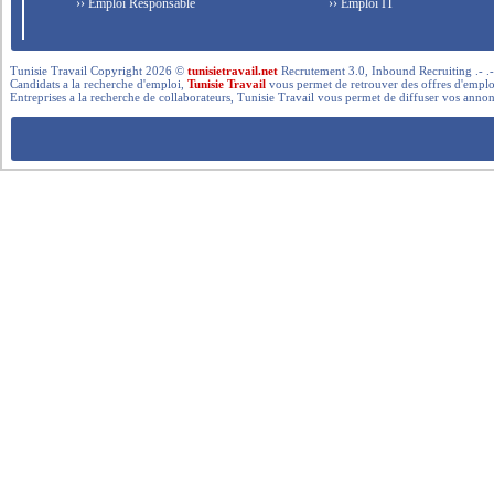
›› Emploi Responsable
›› Emploi IT
Tunisie Travail Copyright 2026 ©
tunisietravail.net
Recrutement 3.0, Inbound Recruiting .- .-.. --- 
Candidats a la recherche d'emploi,
Tunisie Travail
vous permet de retrouver des offres d'emploi 
Entreprises a la recherche de collaborateurs, Tunisie Travail vous permet de diffuser vos annon