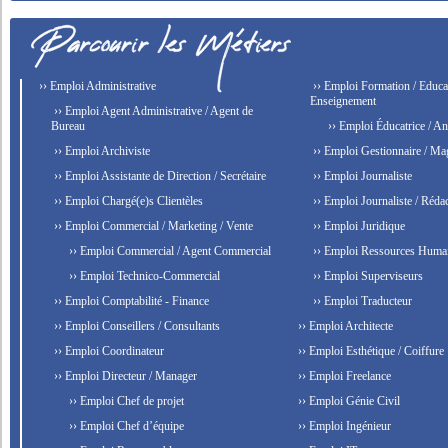
›› Emploi Administrative
›› Emploi Formation / Educat
Enseignement
›› Emploi Agent Administrative / Agent de
Bureau
›› Emploi Éducatrice / An
›› Emploi Archiviste
›› Emploi Gestionnaire / Ma
›› Emploi Assistante de Direction / Secrétaire
›› Emploi Journaliste
›› Emploi Chargé(e)s Clientèles
›› Emploi Journaliste / Rédac
›› Emploi Commercial / Marketing / Vente
›› Emploi Juridique
›› Emploi Commercial / Agent Commercial
›› Emploi Ressources Huma
›› Emploi Technico-Commercial
›› Emploi Superviseurs
›› Emploi Comptabilité - Finance
›› Emploi Traducteur
›› Emploi Conseillers / Consultants
›› Emploi Architecte
›› Emploi Coordinateur
›› Emploi Esthétique / Coiffure
›› Emploi Directeur / Manager
›› Emploi Freelance
›› Emploi Chef de projet
›› Emploi Génie Civil
›› Emploi Chef d’équipe
›› Emploi Ingénieur