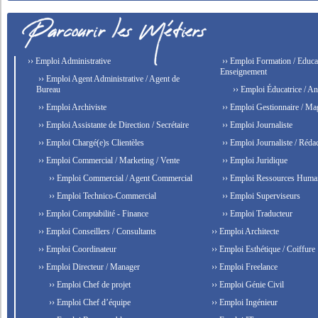
›› Emploi Administrative
›› Emploi Formation / Educat
Enseignement
›› Emploi Agent Administrative / Agent de
Bureau
›› Emploi Éducatrice / An
›› Emploi Archiviste
›› Emploi Gestionnaire / Ma
›› Emploi Assistante de Direction / Secrétaire
›› Emploi Journaliste
›› Emploi Chargé(e)s Clientèles
›› Emploi Journaliste / Rédac
›› Emploi Commercial / Marketing / Vente
›› Emploi Juridique
›› Emploi Commercial / Agent Commercial
›› Emploi Ressources Huma
›› Emploi Technico-Commercial
›› Emploi Superviseurs
›› Emploi Comptabilité - Finance
›› Emploi Traducteur
›› Emploi Conseillers / Consultants
›› Emploi Architecte
›› Emploi Coordinateur
›› Emploi Esthétique / Coiffure
›› Emploi Directeur / Manager
›› Emploi Freelance
›› Emploi Chef de projet
›› Emploi Génie Civil
›› Emploi Chef d’équipe
›› Emploi Ingénieur