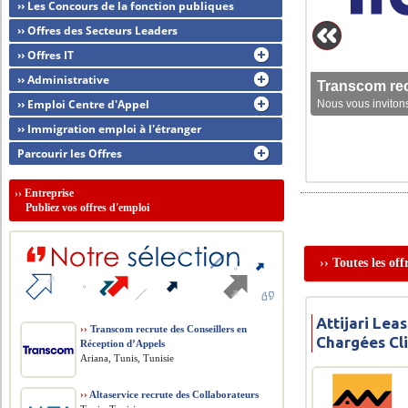
›› Les Concours de la fonction publiques
›› Offres des Secteurs Leaders
›› Offres IT
›› Administrative
Transcom rec
›› Emploi Centre d'Appel
Nous vous invitons
›› Immigration emploi à l'étranger
Parcourir les Offres
››
Entreprise
Publiez vos offres d'emploi
›› Toutes les off
Attijari Lea
››
Transcom recrute des Conseillers en
Chargées Cl
Réception d’Appels
Ariana, Tunis, Tunisie
››
Altaservice recrute des Collaborateurs