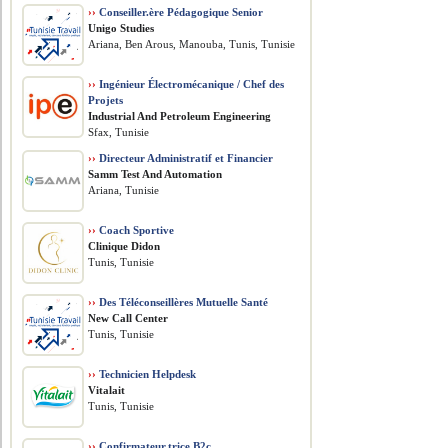
››
Conseiller.ère Pédagogique Senior
Unigo Studies
Ariana, Ben Arous, Manouba, Tunis, Tunisie
››
Ingénieur Électromécanique / Chef des
Projets
​Industrial And Petroleum Engineering
Sfax, Tunisie
››
Directeur Administratif et Financier
Samm Test And Automation
Ariana, Tunisie
››
Coach Sportive
Clinique Didon
Tunis, Tunisie
››
Des Téléconseillères Mutuelle Santé
New Call Center
Tunis, Tunisie
››
Technicien Helpdesk
Vitalait
Tunis, Tunisie
››
Confirmateur.trice B2c