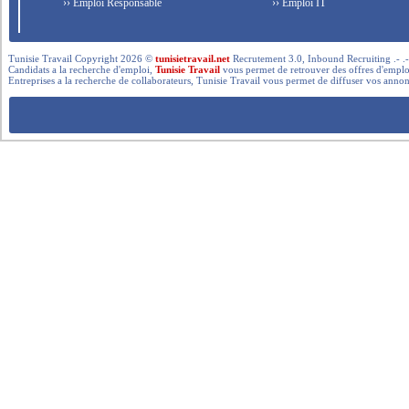
›› Emploi Responsable
›› Emploi IT
Tunisie Travail Copyright 2026 ©
tunisietravail.net
Recrutement 3.0, Inbound Recruiting .- .-.. --- 
Candidats a la recherche d'emploi,
Tunisie Travail
vous permet de retrouver des offres d'emploi 
Entreprises a la recherche de collaborateurs, Tunisie Travail vous permet de diffuser vos annon