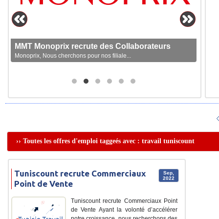
MMT Monoprix recrute des Collaborateurs
Monoprix, Nous cherchons pour nos filiale...
›› Toutes les offres d'emploi taggeés avec : travail tuniscount
Tuniscount recrute Commerciaux
Sep,
2022
Point de Vente
Tuniscount recrute Commerciaux Point
de Vente Ayant la volonté d’accélérer
notre croissance, nous recherchons des