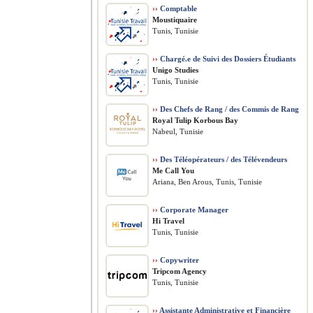
››
Comptable
Moustiquaire
Tunis, Tunisie
››
Chargé.e de Suivi des Dossiers Étudiants
Unigo Studies
Tunis, Tunisie
››
Des Chefs de Rang / des Commis de Rang
Royal Tulip Korbous Bay
Nabeul, Tunisie
››
Des Téléopérateurs / des Télévendeurs
Me Call You
Ariana, Ben Arous, Tunis, Tunisie
››
Corporate Manager
Hi Travel
Tunis, Tunisie
››
Copywriter
Tripcom Agency
Tunis, Tunisie
››
Assistante Administrative et Financière