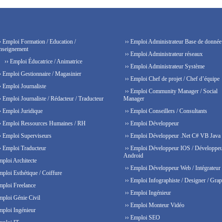
› Emploi Formation / Education /
›› Emploi Administrateur Base de donnée
nseignement
›› Emploi Administrateur réseaux
›› Emploi Éducatrice / Animatrice
›› Emploi Administrateur Système
› Emploi Gestionnaire / Magasinier
›› Emploi Chef de projet / Chef d’équipe
› Emploi Journaliste
›› Emploi Community Manager / Social
› Emploi Journaliste / Rédacteur / Traducteur
Manager
› Emploi Juridique
›› Emploi Conseillers / Consultants
› Emploi Ressources Humaines / RH
›› Emploi Développeur
› Emploi Superviseurs
›› Emploi Développeur .Net C# VB Java
› Emploi Traducteur
›› Emploi Développeur IOS / Développe
Android
mploi Architecte
›› Emploi Développeur Web / Intégrateur
mploi Esthétique / Coiffure
›› Emploi Infographiste / Designer / Grap
mploi Freelance
›› Emploi Ingénieur
mploi Génie Civil
›› Emploi Monteur Vidéo
mploi Ingénieur
›› Emploi SEO