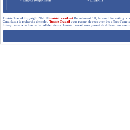
›› Emploi Responsable
›› Emploi IT
Tunisie Travail Copyright 2026 ©
tunisietravail.net
Recrutement 3.0, Inbound Recruiting .- .-.. --- 
Candidats a la recherche d'emploi,
Tunisie Travail
vous permet de retrouver des offres d'emploi 
Entreprises a la recherche de collaborateurs, Tunisie Travail vous permet de diffuser vos annon