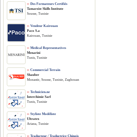
››
Des Formateurs Certifiés
Tamarzist Skills Institute
Sousse, Tunisie
››
Vendeur Kairouan
Paco S.a
Kairouan, Tunisie
››
Medical Representatives
Menarini
Tunis, Tunisie
››
Commercial Terrain
Shauber
Monastir, Sousse, Tunisie, Zaghouan
››
Technicien.ne
Interchimie Sarl
Tunis, Tunisie
››
Styliste Modéliste
Ultratex
Ariana, Tunisie
››
Traducteur / Traductrice Chinois