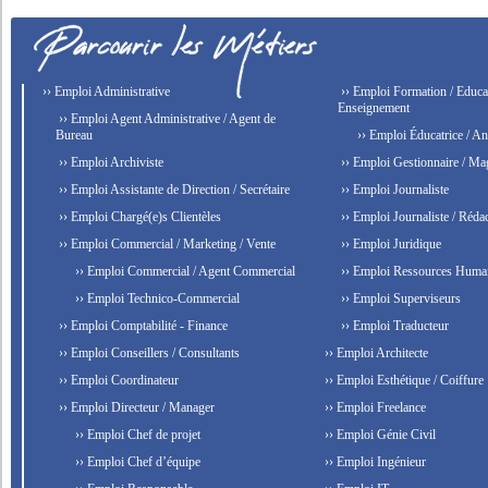
›› Emploi Administrative
›› Emploi Formation / Educat
Enseignement
›› Emploi Agent Administrative / Agent de
Bureau
›› Emploi Éducatrice / An
›› Emploi Archiviste
›› Emploi Gestionnaire / Ma
›› Emploi Assistante de Direction / Secrétaire
›› Emploi Journaliste
›› Emploi Chargé(e)s Clientèles
›› Emploi Journaliste / Rédac
›› Emploi Commercial / Marketing / Vente
›› Emploi Juridique
›› Emploi Commercial / Agent Commercial
›› Emploi Ressources Huma
›› Emploi Technico-Commercial
›› Emploi Superviseurs
›› Emploi Comptabilité - Finance
›› Emploi Traducteur
›› Emploi Conseillers / Consultants
›› Emploi Architecte
›› Emploi Coordinateur
›› Emploi Esthétique / Coiffure
›› Emploi Directeur / Manager
›› Emploi Freelance
›› Emploi Chef de projet
›› Emploi Génie Civil
›› Emploi Chef d’équipe
›› Emploi Ingénieur