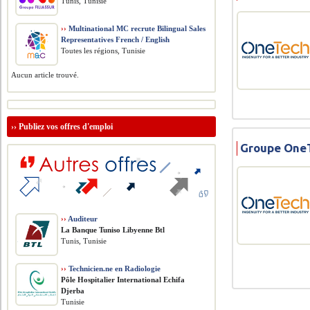
Tunis, Tunisie
››
Multinational MC recrute Bilingual Sales
Representatives French / English
Toutes les régions, Tunisie
Aucun article trouvé.
››
Publiez vos offres d'emploi
Groupe OneT
››
Auditeur
La Banque Tuniso Libyenne Btl
Tunis, Tunisie
››
Technicien.ne en Radiologie
Pôle Hospitalier International Echifa
Djerba
Tunisie