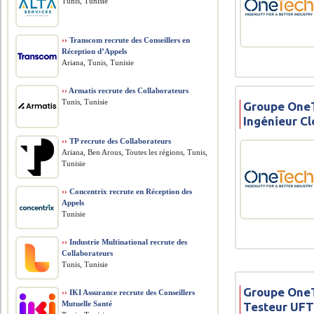
Tunis, Tunisie
››
Transcom recrute des Conseillers en
Réception d’Appels
Ariana, Tunis, Tunisie
››
Armatis recrute des Collaborateurs
Tunis, Tunisie
Groupe OneT
Ingénieur C
››
TP recrute des Collaborateurs
Ariana, Ben Arous, Toutes les régions, Tunis,
Tunisie
››
Concentrix recrute en Réception des
Appels
Tunisie
››
Industrie Multinational recrute des
Collaborateurs
Tunis, Tunisie
Groupe OneT
››
IKI Assurance recrute des Conseillers
Mutuelle Santé
Testeur UF