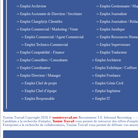
›› Emploi Archiviste
›› Emploi Gestionnaire / Ma
›› Emploi Assistante de Direction / Secrétaire
›› Emploi Journaliste
›› Emploi Chargé(e)s Clientèles
›› Emploi Journaliste / Rédac
›› Emploi Commercial / Marketing / Vente
›› Emploi Juridique
›› Emploi Commercial / Agent Commercial
›› Emploi Ressources Huma
›› Emploi Technico-Commercial
›› Emploi Superviseurs
›› Emploi Comptabilité - Finance
›› Emploi Traducteur
›› Emploi Conseillers / Consultants
›› Emploi Architecte
›› Emploi Coordinateur
›› Emploi Esthétique / Coiffure
›› Emploi Directeur / Manager
›› Emploi Freelance
›› Emploi Chef de projet
›› Emploi Génie Civil
›› Emploi Chef d’équipe
›› Emploi Ingénieur
›› Emploi Responsable
›› Emploi IT
Tunisie Travail Copyright 2026 ©
tunisietravail.net
Recrutement 3.0, Inbound Recruiting .- .-.. --- 
Candidats a la recherche d'emploi,
Tunisie Travail
vous permet de retrouver des offres d'emploi 
Entreprises a la recherche de collaborateurs, Tunisie Travail vous permet de diffuser vos annon