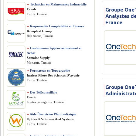
››
Technicien en Maintenance Industrielle
Groupe OneT
Farah
Tunis, Tunisie
Analystes de
France
››
Responsable Comptabilité et Finance
Boraplast Group
Ben Arous, Tunisie
››
Gestionnaire Approvisionnement et
Achat
Somalec Supply
Monastir, Tunisie
››
Formateur en Topographie
Institut Pilote Des Sciences D’avenir
Tunis, Tunisie
Groupe OneT
››
Des Téléconseillers
Administrat
Ecozio
Toutes les régions, Tunisie
››
Aide Électricien Photovoltaïque
Optiwatt Solutions And Systems
Tunis, Tunisie