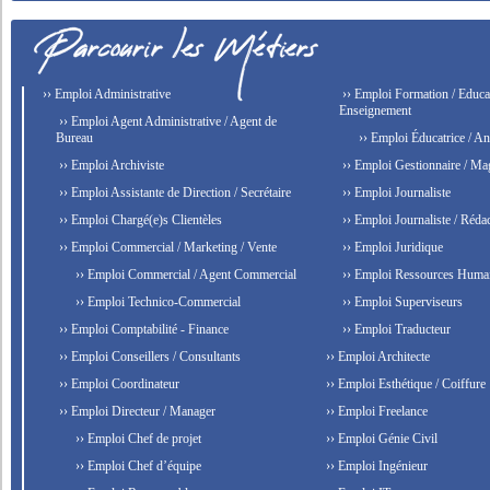
›› Emploi Administrative
›› Emploi Formation / Educat
Enseignement
›› Emploi Agent Administrative / Agent de
Bureau
›› Emploi Éducatrice / An
›› Emploi Archiviste
›› Emploi Gestionnaire / Ma
›› Emploi Assistante de Direction / Secrétaire
›› Emploi Journaliste
›› Emploi Chargé(e)s Clientèles
›› Emploi Journaliste / Rédac
›› Emploi Commercial / Marketing / Vente
›› Emploi Juridique
›› Emploi Commercial / Agent Commercial
›› Emploi Ressources Huma
›› Emploi Technico-Commercial
›› Emploi Superviseurs
›› Emploi Comptabilité - Finance
›› Emploi Traducteur
›› Emploi Conseillers / Consultants
›› Emploi Architecte
›› Emploi Coordinateur
›› Emploi Esthétique / Coiffure
›› Emploi Directeur / Manager
›› Emploi Freelance
›› Emploi Chef de projet
›› Emploi Génie Civil
›› Emploi Chef d’équipe
›› Emploi Ingénieur