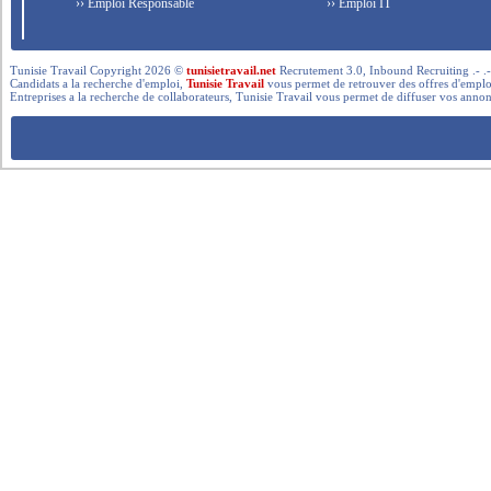
›› Emploi Responsable
›› Emploi IT
Tunisie Travail Copyright 2026 ©
tunisietravail.net
Recrutement 3.0, Inbound Recruiting .- .-.. --- 
Candidats a la recherche d'emploi,
Tunisie Travail
vous permet de retrouver des offres d'emploi 
Entreprises a la recherche de collaborateurs, Tunisie Travail vous permet de diffuser vos annon