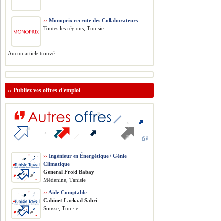
››
Monoprix recrute des Collaborateurs
Toutes les régions, Tunisie
Aucun article trouvé.
››
Publiez vos offres d'emploi
››
Ingénieur en Énergétique / Génie
Climatique
General Froid Babay
Médenine, Tunisie
››
Aide Comptable
Cabinet Lachaal Sabri
Sousse, Tunisie