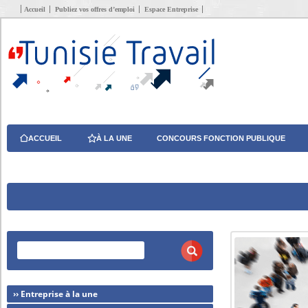
Accueil
Publiez vos offres d’emploi
Espace Entreprise
ACCUEIL
À LA UNE
CONCOURS FONCTION PUBLIQUE
›› Entreprise à la une