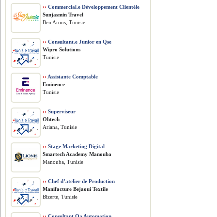
››
Commercial.e Développement Clientèle
Sunjasmin Travel
Ben Arous, Tunisie
››
Consultant.e Junior en Qse
Wipro Solutions
Tunisie
››
Assistante Comptable
Eminence
Tunisie
››
Superviseur
Ohtech
Ariana, Tunisie
››
Stage Marketing Digital
Smartech Academy Manouba
Manouba, Tunisie
››
Chef d’atelier de Production
Manifacture Bejaoui Textile
Bizerte, Tunisie
››
Consultant Qa Automation