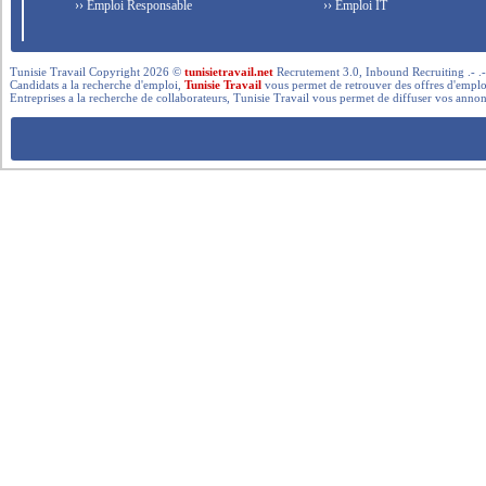
›› Emploi Responsable
›› Emploi IT
Tunisie Travail Copyright 2026 ©
tunisietravail.net
Recrutement 3.0, Inbound Recruiting .- .-.. --- 
Candidats a la recherche d'emploi,
Tunisie Travail
vous permet de retrouver des offres d'emploi 
Entreprises a la recherche de collaborateurs, Tunisie Travail vous permet de diffuser vos annon