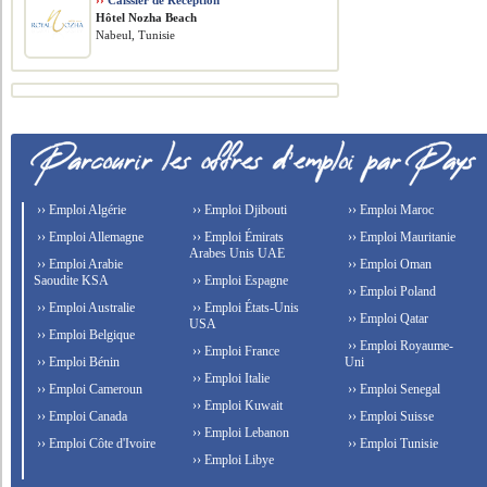
››
Caissier de Réception
Hôtel Nozha Beach
Nabeul, Tunisie
›› Emploi Algérie
›› Emploi Djibouti
›› Emploi Maroc
›› Emploi Allemagne
›› Emploi Émirats
›› Emploi Mauritanie
Arabes Unis UAE
›› Emploi Arabie
›› Emploi Oman
Saoudite KSA
›› Emploi Espagne
›› Emploi Poland
›› Emploi Australie
›› Emploi États-Unis
›› Emploi Qatar
USA
›› Emploi Belgique
›› Emploi Royaume-
›› Emploi France
›› Emploi Bénin
Uni
›› Emploi Italie
›› Emploi Cameroun
›› Emploi Senegal
›› Emploi Kuwait
›› Emploi Canada
›› Emploi Suisse
›› Emploi Lebanon
›› Emploi Côte d'Ivoire
›› Emploi Tunisie
›› Emploi Libye