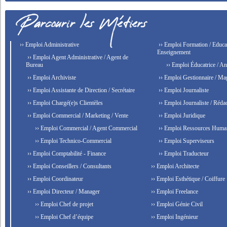
›› Emploi Administrative
›› Emploi Formation / Educat
Enseignement
›› Emploi Agent Administrative / Agent de
Bureau
›› Emploi Éducatrice / An
›› Emploi Archiviste
›› Emploi Gestionnaire / Ma
›› Emploi Assistante de Direction / Secrétaire
›› Emploi Journaliste
›› Emploi Chargé(e)s Clientèles
›› Emploi Journaliste / Rédac
›› Emploi Commercial / Marketing / Vente
›› Emploi Juridique
›› Emploi Commercial / Agent Commercial
›› Emploi Ressources Huma
›› Emploi Technico-Commercial
›› Emploi Superviseurs
›› Emploi Comptabilité - Finance
›› Emploi Traducteur
›› Emploi Conseillers / Consultants
›› Emploi Architecte
›› Emploi Coordinateur
›› Emploi Esthétique / Coiffure
›› Emploi Directeur / Manager
›› Emploi Freelance
›› Emploi Chef de projet
›› Emploi Génie Civil
›› Emploi Chef d’équipe
›› Emploi Ingénieur