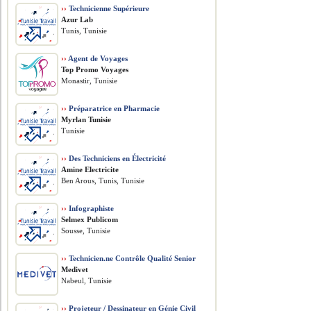
››
Technicienne Supérieure
Azur Lab
Tunis, Tunisie
››
Agent de Voyages
Top Promo Voyages
Monastir, Tunisie
››
Préparatrice en Pharmacie
Myrlan Tunisie
Tunisie
››
Des Techniciens en Électricité
Amine Electricite
Ben Arous, Tunis, Tunisie
››
Infographiste
Selmex Publicom
Sousse, Tunisie
››
Technicien.ne Contrôle Qualité Senior
Medivet
Nabeul, Tunisie
››
Projeteur / Dessinateur en Génie Civil