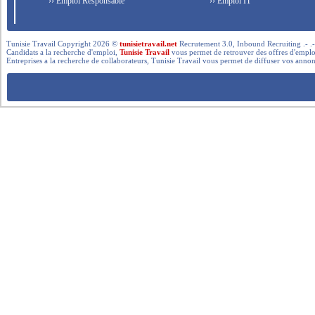
›› Emploi Responsable
›› Emploi IT
Tunisie Travail Copyright 2026 ©
tunisietravail.net
Recrutement 3.0, Inbound Recruiting .- .-.. --- 
Candidats a la recherche d'emploi,
Tunisie Travail
vous permet de retrouver des offres d'emploi 
Entreprises a la recherche de collaborateurs, Tunisie Travail vous permet de diffuser vos annon