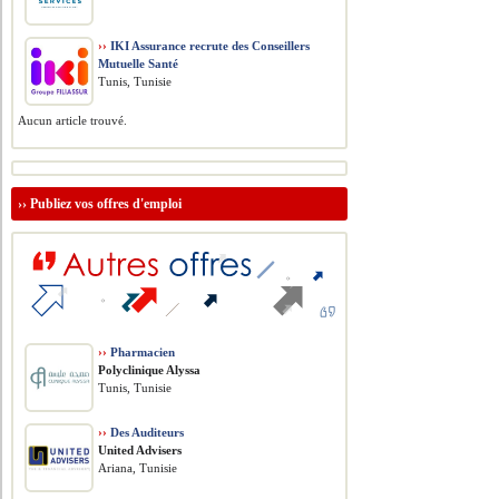
››
IKI Assurance recrute des Conseillers
Mutuelle Santé
Tunis, Tunisie
Aucun article trouvé.
››
Publiez vos offres d'emploi
››
Pharmacien
Polyclinique Alyssa
Tunis, Tunisie
››
Des Auditeurs
United Advisers
Ariana, Tunisie