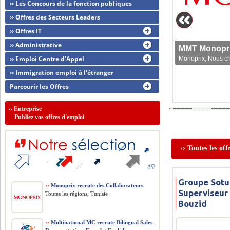
›› Les Concours de la fonction publiques
›› Offres des Secteurs Leaders
›› Offres IT
›› Administrative
MMT Monoprix
›› Emploi Centre d'Appel
Monoprix, Nous che
›› Immigration emploi à l'étranger
Parcourir les Offres
››
Entreprise
Publiez vos offres d'emploi
›› Toutes les o
Groupe Sotu
››
Monoprix recrute des Collaborateurs
Superviseur
Toutes les régions, Tunisie
Bouzid
››
Multinational MC recrute Bilingual Sales