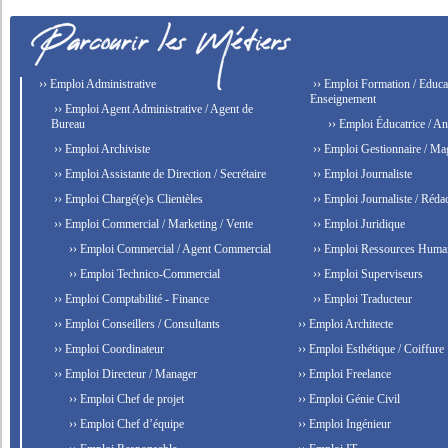
›› Emploi Administrative
›› Emploi Formation / Educat
Enseignement
›› Emploi Agent Administrative / Agent de
Bureau
›› Emploi Éducatrice / An
›› Emploi Archiviste
›› Emploi Gestionnaire / Ma
›› Emploi Assistante de Direction / Secrétaire
›› Emploi Journaliste
›› Emploi Chargé(e)s Clientèles
›› Emploi Journaliste / Rédac
›› Emploi Commercial / Marketing / Vente
›› Emploi Juridique
›› Emploi Commercial / Agent Commercial
›› Emploi Ressources Huma
›› Emploi Technico-Commercial
›› Emploi Superviseurs
›› Emploi Comptabilité - Finance
›› Emploi Traducteur
›› Emploi Conseillers / Consultants
›› Emploi Architecte
›› Emploi Coordinateur
›› Emploi Esthétique / Coiffure
›› Emploi Directeur / Manager
›› Emploi Freelance
›› Emploi Chef de projet
›› Emploi Génie Civil
›› Emploi Chef d’équipe
›› Emploi Ingénieur