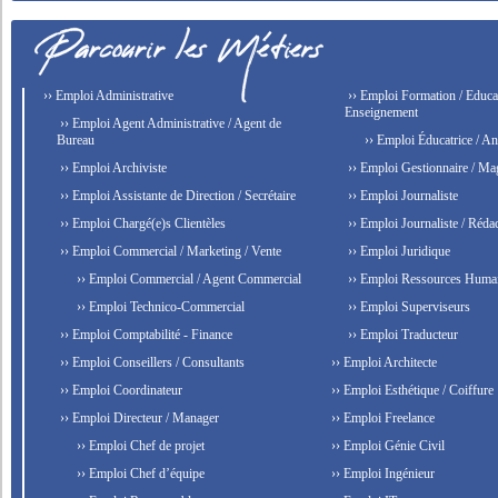
›› Emploi Administrative
›› Emploi Formation / Educat
Enseignement
›› Emploi Agent Administrative / Agent de
Bureau
›› Emploi Éducatrice / An
›› Emploi Archiviste
›› Emploi Gestionnaire / Ma
›› Emploi Assistante de Direction / Secrétaire
›› Emploi Journaliste
›› Emploi Chargé(e)s Clientèles
›› Emploi Journaliste / Rédac
›› Emploi Commercial / Marketing / Vente
›› Emploi Juridique
›› Emploi Commercial / Agent Commercial
›› Emploi Ressources Huma
›› Emploi Technico-Commercial
›› Emploi Superviseurs
›› Emploi Comptabilité - Finance
›› Emploi Traducteur
›› Emploi Conseillers / Consultants
›› Emploi Architecte
›› Emploi Coordinateur
›› Emploi Esthétique / Coiffure
›› Emploi Directeur / Manager
›› Emploi Freelance
›› Emploi Chef de projet
›› Emploi Génie Civil
›› Emploi Chef d’équipe
›› Emploi Ingénieur