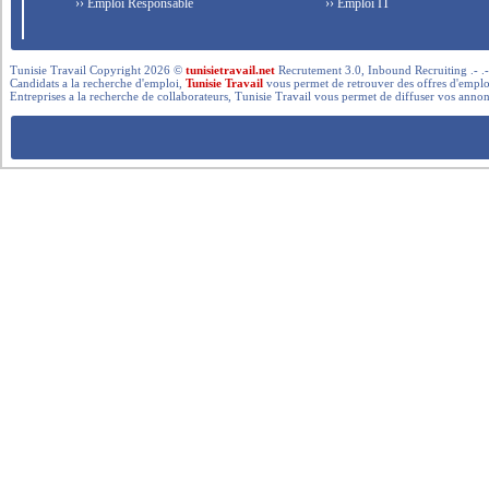
›› Emploi Responsable
›› Emploi IT
Tunisie Travail Copyright 2026 ©
tunisietravail.net
Recrutement 3.0, Inbound Recruiting .- .-.. --- 
Candidats a la recherche d'emploi,
Tunisie Travail
vous permet de retrouver des offres d'emploi 
Entreprises a la recherche de collaborateurs, Tunisie Travail vous permet de diffuser vos annon