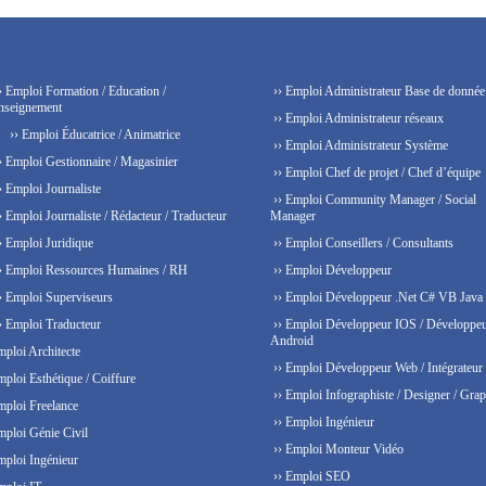
› Emploi Formation / Education /
›› Emploi Administrateur Base de donnée
nseignement
›› Emploi Administrateur réseaux
›› Emploi Éducatrice / Animatrice
›› Emploi Administrateur Système
› Emploi Gestionnaire / Magasinier
›› Emploi Chef de projet / Chef d’équipe
› Emploi Journaliste
›› Emploi Community Manager / Social
› Emploi Journaliste / Rédacteur / Traducteur
Manager
› Emploi Juridique
›› Emploi Conseillers / Consultants
› Emploi Ressources Humaines / RH
›› Emploi Développeur
› Emploi Superviseurs
›› Emploi Développeur .Net C# VB Java
› Emploi Traducteur
›› Emploi Développeur IOS / Développe
Android
mploi Architecte
›› Emploi Développeur Web / Intégrateur
mploi Esthétique / Coiffure
›› Emploi Infographiste / Designer / Grap
mploi Freelance
›› Emploi Ingénieur
mploi Génie Civil
›› Emploi Monteur Vidéo
mploi Ingénieur
›› Emploi SEO