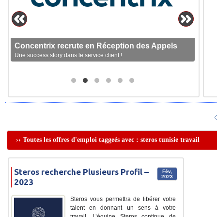
Concentrix recrute en Réception des Appels
Une success story dans le service client !
›› Toutes les offres d'emploi taggeés avec : steros tunisie travail
Steros recherche Plusieurs Profil –
Fév,
2023
2023
Steros vous permettra de libérer votre
talent en donnant un sens à votre
travail. L’équipe Steros continue de