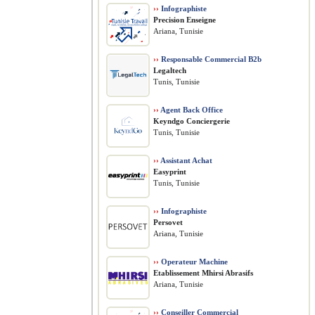
››
Infographiste
Precision Enseigne
Ariana, Tunisie
››
Responsable Commercial B2b
Legaltech
Tunis, Tunisie
››
Agent Back Office
Keyndgo Conciergerie
Tunis, Tunisie
››
Assistant Achat
Easyprint
Tunis, Tunisie
››
Infographiste
Persovet
Ariana, Tunisie
››
Operateur Machine
Etablissement Mhirsi Abrasifs
Ariana, Tunisie
››
Conseiller Commercial