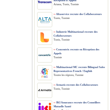
Réception d’Appels
Ariana, Tunis, Tunisie
››
Altaservice recrute des Collaborateurs
Tunis, Tunisie
››
Industrie Multinational recrute des
Collaborateurs
Tunis, Tunisie
››
Concentrix recrute en Réception des
Appels
Tunisie
››
Multinational MC recrute Bilingual Sales
Representatives French / English
Toutes les régions, Tunisie
››
Armatis recrute des Collaborateurs
Tunis, Tunisie
››
IKI Assurance recrute des Conseillers
Mutuelle Santé