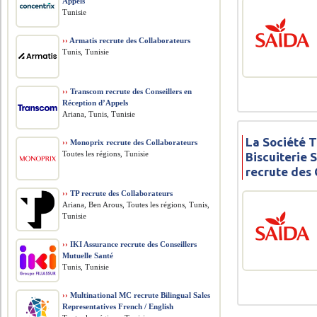
Appels
Tunisie
››
Armatis recrute des Collaborateurs
Tunis, Tunisie
››
Transcom recrute des Conseillers en
Réception d’Appels
Ariana, Tunis, Tunisie
La Société 
››
Monoprix recrute des Collaborateurs
Toutes les régions, Tunisie
Biscuiterie 
recrute des 
››
TP recrute des Collaborateurs
Ariana, Ben Arous, Toutes les régions, Tunis,
Tunisie
››
IKI Assurance recrute des Conseillers
Mutuelle Santé
Tunis, Tunisie
››
Multinational MC recrute Bilingual Sales
Representatives French / English