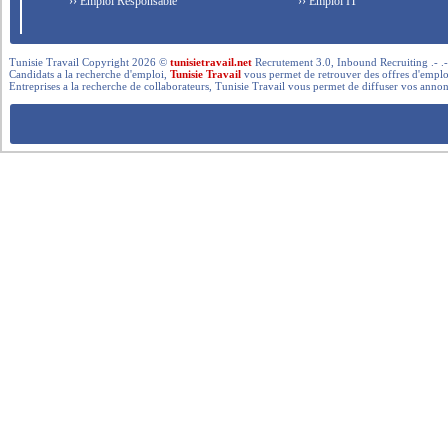
›› Emploi Responsable
›› Emploi IT
Tunisie Travail Copyright 2026 ©
tunisietravail.net
Recrutement 3.0, Inbound Recruiting .- .-.. --- 
Candidats a la recherche d'emploi,
Tunisie Travail
vous permet de retrouver des offres d'emploi 
Entreprises a la recherche de collaborateurs, Tunisie Travail vous permet de diffuser vos annon