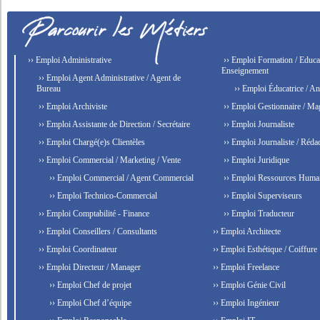
›› Emploi Administrative
›› Emploi Formation / Educat
Enseignement
›› Emploi Agent Administrative / Agent de
Bureau
›› Emploi Éducatrice / An
›› Emploi Archiviste
›› Emploi Gestionnaire / Ma
›› Emploi Assistante de Direction / Secrétaire
›› Emploi Journaliste
›› Emploi Chargé(e)s Clientèles
›› Emploi Journaliste / Rédac
›› Emploi Commercial / Marketing / Vente
›› Emploi Juridique
›› Emploi Commercial / Agent Commercial
›› Emploi Ressources Huma
›› Emploi Technico-Commercial
›› Emploi Superviseurs
›› Emploi Comptabilité - Finance
›› Emploi Traducteur
›› Emploi Conseillers / Consultants
›› Emploi Architecte
›› Emploi Coordinateur
›› Emploi Esthétique / Coiffure
›› Emploi Directeur / Manager
›› Emploi Freelance
›› Emploi Chef de projet
›› Emploi Génie Civil
›› Emploi Chef d’équipe
›› Emploi Ingénieur