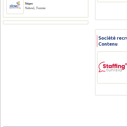
Sitpec
Nabeul, Tunisie
Société recr
Contenu