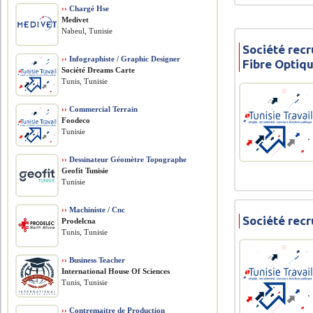
››
Chargé Hse
Medivet
Nabeul, Tunisie
Société recr
››
Infographiste / Graphic Designer
Fibre Optiq
Société Dreams Carte
Tunis, Tunisie
››
Commercial Terrain
Foodeco
Tunisie
››
Dessinateur Géomètre Topographe
Geofit Tunisie
Tunisie
››
Machiniste / Cnc
Société recr
Prodelcna
Tunis, Tunisie
››
Business Teacher
International House Of Sciences
Tunis, Tunisie
››
Contremaitre de Production