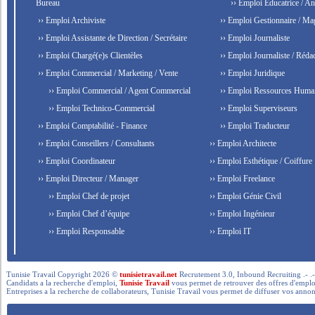
Bureau
›› Emploi Éducatrice / An
›› Emploi Archiviste
›› Emploi Gestionnaire / Ma
›› Emploi Assistante de Direction / Secrétaire
›› Emploi Journaliste
›› Emploi Chargé(e)s Clientèles
›› Emploi Journaliste / Rédac
›› Emploi Commercial / Marketing / Vente
›› Emploi Juridique
›› Emploi Commercial / Agent Commercial
›› Emploi Ressources Huma
›› Emploi Technico-Commercial
›› Emploi Superviseurs
›› Emploi Comptabilité - Finance
›› Emploi Traducteur
›› Emploi Conseillers / Consultants
›› Emploi Architecte
›› Emploi Coordinateur
›› Emploi Esthétique / Coiffure
›› Emploi Directeur / Manager
›› Emploi Freelance
›› Emploi Chef de projet
›› Emploi Génie Civil
›› Emploi Chef d’équipe
›› Emploi Ingénieur
›› Emploi Responsable
›› Emploi IT
Tunisie Travail Copyright 2026 ©
tunisietravail.net
Recrutement 3.0, Inbound Recruiting .- .-.. --- 
Candidats a la recherche d'emploi,
Tunisie Travail
vous permet de retrouver des offres d'emploi 
Entreprises a la recherche de collaborateurs, Tunisie Travail vous permet de diffuser vos annon