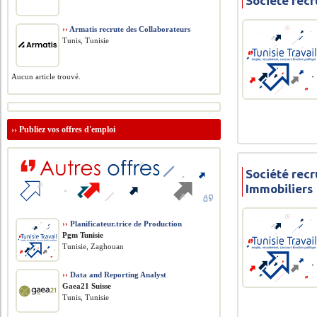
Société recr
››
Armatis recrute des Collaborateurs
Tunis, Tunisie
Aucun article trouvé.
››
Publiez vos offres d'emploi
Société rec
Immobiliers
››
Planificateur.trice de Production
Pgm Tunisie
Tunisie, Zaghouan
››
Data and Reporting Analyst
Gaea21 Suisse
Tunis, Tunisie