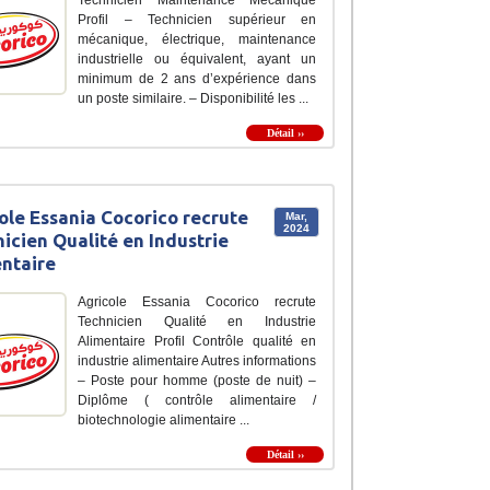
Profil – Technicien supérieur en
mécanique, électrique, maintenance
industrielle ou équivalent, ayant un
minimum de 2 ans d’expérience dans
un poste similaire. – Disponibilité les ...
Détail ››
ole Essania Cocorico recrute
Mar,
2024
icien Qualité en Industrie
ntaire
Agricole Essania Cocorico recrute
Technicien Qualité en Industrie
Alimentaire Profil Contrôle qualité en
industrie alimentaire Autres informations
– Poste pour homme (poste de nuit) –
Diplôme ( contrôle alimentaire /
biotechnologie alimentaire ...
Détail ››