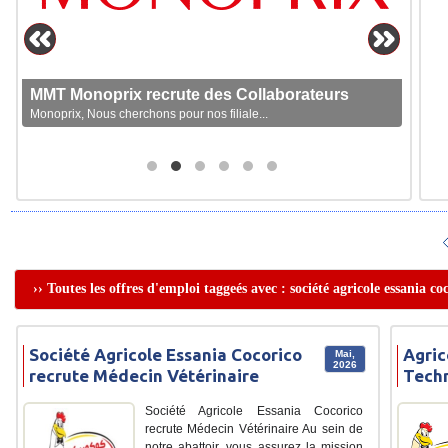
MMT Monoprix recrute des Collaborateurs
Monoprix, Nous cherchons pour nos filiale...
›› Toutes les offres d'emploi taggeés avec : société agricole essania c
Société Agricole Essania Cocorico
Agric
Mai,
2026
recrute Médecin Vétérinaire
Techn
Société Agricole Essania Cocorico
recrute Médecin Vétérinaire Au sein de
notre abattoir, vous assurez la mission