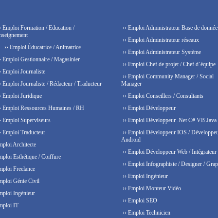
› Emploi Formation / Education /
›› Emploi Administrateur Base de donnée
nseignement
›› Emploi Administrateur réseaux
›› Emploi Éducatrice / Animatrice
›› Emploi Administrateur Système
› Emploi Gestionnaire / Magasinier
›› Emploi Chef de projet / Chef d’équipe
› Emploi Journaliste
›› Emploi Community Manager / Social
› Emploi Journaliste / Rédacteur / Traducteur
Manager
› Emploi Juridique
›› Emploi Conseillers / Consultants
› Emploi Ressources Humaines / RH
›› Emploi Développeur
› Emploi Superviseurs
›› Emploi Développeur .Net C# VB Java
› Emploi Traducteur
›› Emploi Développeur IOS / Développe
Android
mploi Architecte
›› Emploi Développeur Web / Intégrateur
mploi Esthétique / Coiffure
›› Emploi Infographiste / Designer / Grap
mploi Freelance
›› Emploi Ingénieur
mploi Génie Civil
›› Emploi Monteur Vidéo
mploi Ingénieur
›› Emploi SEO
mploi IT
›› Emploi Technicien