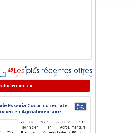
ocorico recrutement
ole Essania Cocorico recrute
Déc,
2025
icien en Agroalimentaire
Agricole Essania Cocorico recrute
Technicien en Agroalimentaire
Responsabilités principales • Effectuer