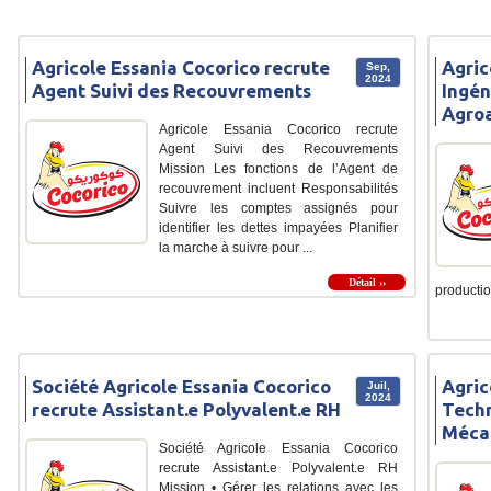
Agricole Essania Cocorico recrute
Agric
Sep,
2024
Agent Suivi des Recouvrements
Ingén
Agroa
Agricole Essania Cocorico recrute
Agent Suivi des Recouvrements
Mission Les fonctions de l’Agent de
recouvrement incluent Responsabilités
Suivre les comptes assignés pour
identifier les dettes impayées Planifier
la marche à suivre pour ...
Détail ››
production
Société Agricole Essania Cocorico
Agric
Juil,
2024
recrute Assistant.e Polyvalent.e RH
Tech
Méca
Société Agricole Essania Cocorico
recrute Assistant.e Polyvalent.e RH
Mission • Gérer les relations avec les