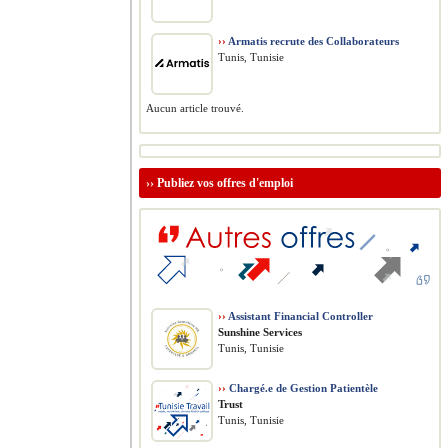
››
Armatis recrute des Collaborateurs
Tunis, Tunisie
Aucun article trouvé.
››
Publiez vos offres d'emploi
››
Assistant Financial Controller
Sunshine Services
Tunis, Tunisie
››
Chargé.e de Gestion Patientèle
Trust
Tunis, Tunisie