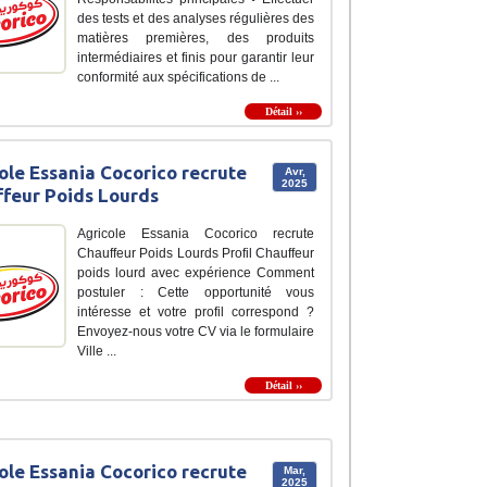
des tests et des analyses régulières des
matières premières, des produits
intermédiaires et finis pour garantir leur
conformité aux spécifications de ...
Détail ››
ole Essania Cocorico recrute
Avr,
2025
feur Poids Lourds
Agricole Essania Cocorico recrute
Chauffeur Poids Lourds Profil Chauffeur
poids lourd avec expérience Comment
postuler : Cette opportunité vous
intéresse et votre profil correspond ?
Envoyez-nous votre CV via le formulaire
Ville ...
Détail ››
ole Essania Cocorico recrute
Mar,
2025