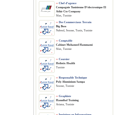
››
Chef d’agence
Compagnie Tunisienne D’electronique El
Athir Cte Company
Sfax, Tunisie
››
Des Commerciaux Terrain
Big Boss
Nabeul, Sousse, Tunis, Tunisie
››
Comptable
Cabinet Mohamed Hammami
Sfax, Tunisie
››
Coursier
Holistix Health
Tunisie
››
Responsable Technique
Poly Aluminium Sampa
Sousse, Tunisie
››
Graphiste
Hannibal Training
Ariana, Tunisie
››
Ingénieur en Informatique