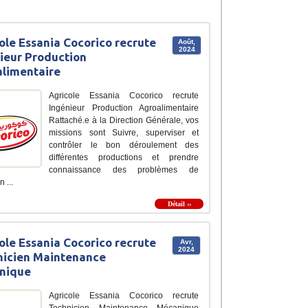
ole Essania Cocorico recrute
Août,
2024
ieur Production
limentaire
Agricole Essania Cocorico recrute
Ingénieur Production Agroalimentaire
Rattaché.e à la Direction Générale, vos
missions sont Suivre, superviser et
contrôler le bon déroulement des
différentes productions et prendre
connaissance des problèmes de
 ...
Détail ››
ole Essania Cocorico recrute
Avr,
2024
nicien Maintenance
nique
Agricole Essania Cocorico recrute
Technicien Maintenance Mécanique