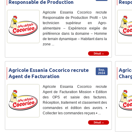
Responsable de Production
Respo
Agricole Essania Cocorico recrute
Responsable de Production Profil – Un
technicien supérieur en Agro-
alimentaire – Expérience exigée de
préférence dans la domaine – Homme
de terrain dynamique – Habitant dans la
zone ...
Détail ››
Agricole Essania Cocorico recrute
Agric
Sep,
2024
Agent de Facturation
Char
Agricole Essania Cocorico recrute
Agent de Facturation Mission • Edition
des OPS et saisie des factures.
Réception, traitement et classement des
commandes et édition des avoirs. •
Collecter les commandes reçues • ...
Détail ››