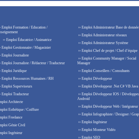
› Emploi Formation / Education /
›› Emploi Administrateur Base de donnée
nseignement
›› Emploi Administrateur réseaux
›› Emploi Éducatrice / Animatrice
›› Emploi Administrateur Système
› Emploi Gestionnaire / Magasinier
›› Emploi Chef de projet / Chef d’équipe
› Emploi Journaliste
›› Emploi Community Manager / Social
› Emploi Journaliste / Rédacteur / Traducteur
Manager
› Emploi Juridique
›› Emploi Conseillers / Consultants
› Emploi Ressources Humaines / RH
›› Emploi Développeur
› Emploi Superviseurs
›› Emploi Développeur .Net C# VB Java
› Emploi Traducteur
›› Emploi Développeur IOS / Développe
Android
mploi Architecte
›› Emploi Développeur Web / Intégrateur
mploi Esthétique / Coiffure
›› Emploi Infographiste / Designer / Grap
mploi Freelance
›› Emploi Ingénieur
mploi Génie Civil
›› Emploi Monteur Vidéo
mploi Ingénieur
›› Emploi SEO