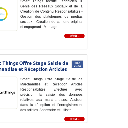
Smart Things recrute Technicien IT
Génie des Réseaux Sociaux et de la
Création de Contenu Responsabilités -
Gestion des plateformes de médias
sociaux - Création de contenu original
et engageant - Montage ...
Détail ››
 Things Offre Stage Saisie de
Mar,
2024
andise et Réception Articles
Smart Things Offre Stage Saisie de
Marchandise et Réception Articles
Responsabilités Effectuer avec
précision la saisie des données
relatives aux marchandises. Assister
dans la réception et l’enregistrement
des articles. Apprendre et utiliser ...
Détail ››