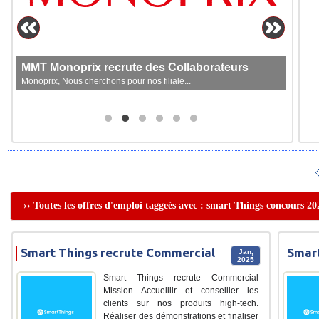
MMT Monoprix recrute des Collaborateurs
Monoprix, Nous cherchons pour nos filiale...
›› Toutes les offres d'emploi taggeés avec : smart Things concours 20
Smart Things recrute Commercial
Smart
Jan,
2025
Smart Things recrute Commercial
Mission Accueillir et conseiller les
clients sur nos produits high-tech.
Réaliser des démonstrations et finaliser