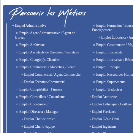
›› Emploi Administrative
›› Emploi Formation / Educat
Enseignement
›› Emploi Agent Administrative / Agent de
Bureau
›› Emploi Éducatrice / An
›› Emploi Archiviste
›› Emploi Gestionnaire / Ma
›› Emploi Assistante de Direction / Secrétaire
›› Emploi Journaliste
›› Emploi Chargé(e)s Clientèles
›› Emploi Journaliste / Rédac
›› Emploi Commercial / Marketing / Vente
›› Emploi Juridique
›› Emploi Commercial / Agent Commercial
›› Emploi Ressources Huma
›› Emploi Technico-Commercial
›› Emploi Superviseurs
›› Emploi Comptabilité - Finance
›› Emploi Traducteur
›› Emploi Conseillers / Consultants
›› Emploi Architecte
›› Emploi Coordinateur
›› Emploi Esthétique / Coiffure
›› Emploi Directeur / Manager
›› Emploi Freelance
›› Emploi Chef de projet
›› Emploi Génie Civil
›› Emploi Chef d’équipe
›› Emploi Ingénieur