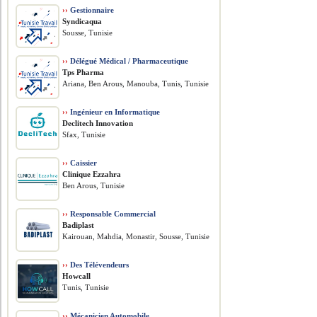
››
Gestionnaire
Syndicaqua
Sousse, Tunisie
››
Délégué Médical / Pharmaceutique
Tps Pharma
Ariana, Ben Arous, Manouba, Tunis, Tunisie
››
Ingénieur en Informatique
Declitech Innovation
Sfax, Tunisie
››
Caissier
Clinique Ezzahra
Ben Arous, Tunisie
››
Responsable Commercial
Badiplast
Kairouan, Mahdia, Monastir, Sousse, Tunisie
››
Des Télévendeurs
Howcall
Tunis, Tunisie
››
Mécanicien Automobile