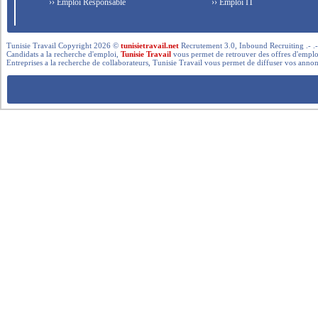
›› Emploi Responsable
›› Emploi IT
Tunisie Travail Copyright 2026 ©
tunisietravail.net
Recrutement 3.0, Inbound Recruiting .- .-.. --- 
Candidats a la recherche d'emploi,
Tunisie Travail
vous permet de retrouver des offres d'emploi 
Entreprises a la recherche de collaborateurs, Tunisie Travail vous permet de diffuser vos annon