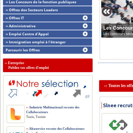
›› Les Concours de la fonction publiques
›› Offres des Secteurs Leaders
›› Offres IT
›› Administrative
Les Concour
›› Emploi Centre d'Appel
Les concours sect
›› Immigration emploi à l'étranger
Parcourir les Offres
››
Entreprise
Publiez vos offres d'emploi
›› Toutes les of
Slnee recrut
››
Industrie Multinational recrute des
Collaborateurs
Tunis, Tunisie
››
Altaservice recrute des Collaborateurs