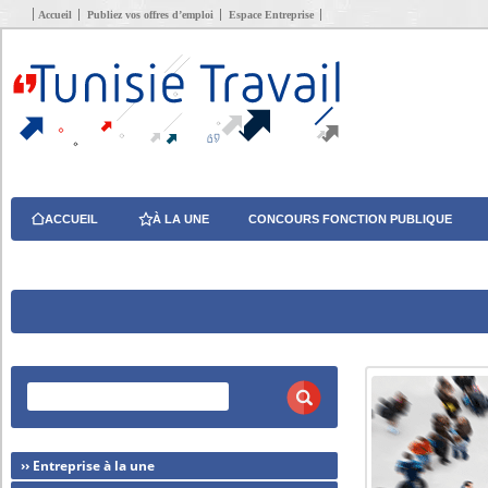
Accueil
Publiez vos offres d’emploi
Espace Entreprise
ACCUEIL
À LA UNE
CONCOURS FONCTION PUBLIQUE
›› Entreprise à la une