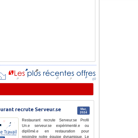
urant recrute Serveur.se
Mar,
2024
Restaurant recrute Serveur.se Profil
Un.e serveur.se expérimenté.e ou
diplômé.e en restauration pour
rejoindre notre équipe dynamique. Le