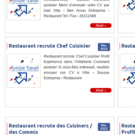
postuler Merci d’envoyer votre CV par
mail Ville › Ben Arous Entreprise ›
Restaurant Tel / Fax › 26212468
Détail ››
Restaurant recrute Chef Cuisinier
Resta
Mar,
2024
Restaurant recrute Chef Cuisinier Profil
Expérience dans l’hôtellerie Comment
postuler Si vous êtes intéressé, veuillez
envoyer vos CV à Ville › Sousse
Entreprise › Restaurant
Détail ››
Restaurant recrute des Cuisiners /
Resta
Mai,
2023
des Commis
Profi