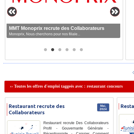
MMT Monoprix recrute des Collaborateurs
Monoprix, Nous cherchons pour nos filiale...
›› Toutes les offres d'emploi taggeés avec : restaurant concours
Restaurant recrute des
Resta
Mai,
2024
Collaborateurs
Restaurant recrute Des Collaborateurs
Profil - Gouvernante Générale -
Réceptionniste - Caissier Comment