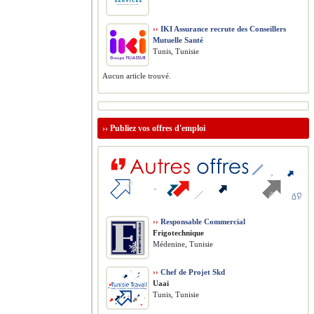
››
IKI Assurance recrute des Conseillers
Mutuelle Santé
Tunis, Tunisie
Aucun article trouvé.
››
Publiez vos offres d'emploi
››
Responsable Commercial
Frigotechnique
Médenine, Tunisie
››
Chef de Projet Skd
Uaai
Tunis, Tunisie