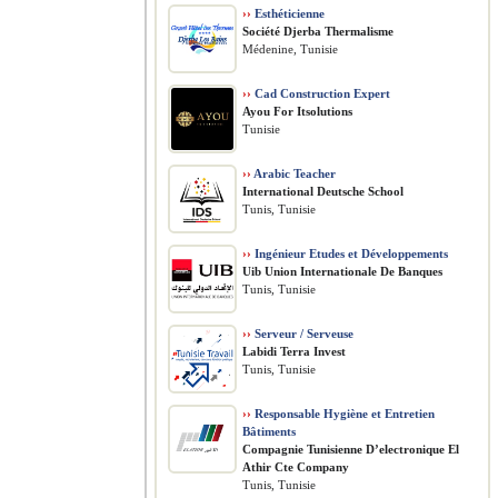
››
Esthéticienne
Société Djerba Thermalisme
Médenine, Tunisie
››
Cad Construction Expert
Ayou For Itsolutions
Tunisie
››
Arabic Teacher
International Deutsche School
Tunis, Tunisie
››
Ingénieur Etudes et Développements
Uib Union Internationale De Banques
Tunis, Tunisie
››
Serveur / Serveuse
Labidi Terra Invest
Tunis, Tunisie
››
Responsable Hygiène et Entretien
Bâtiments
Compagnie Tunisienne D’electronique El
Athir Cte Company
Tunis, Tunisie