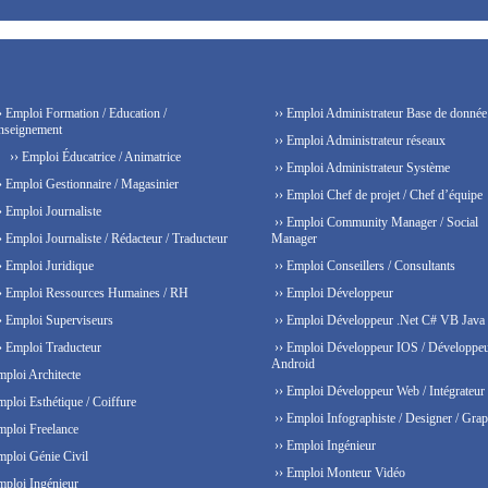
› Emploi Formation / Education /
›› Emploi Administrateur Base de donnée
nseignement
›› Emploi Administrateur réseaux
›› Emploi Éducatrice / Animatrice
›› Emploi Administrateur Système
› Emploi Gestionnaire / Magasinier
›› Emploi Chef de projet / Chef d’équipe
› Emploi Journaliste
›› Emploi Community Manager / Social
› Emploi Journaliste / Rédacteur / Traducteur
Manager
› Emploi Juridique
›› Emploi Conseillers / Consultants
› Emploi Ressources Humaines / RH
›› Emploi Développeur
› Emploi Superviseurs
›› Emploi Développeur .Net C# VB Java
› Emploi Traducteur
›› Emploi Développeur IOS / Développe
Android
mploi Architecte
›› Emploi Développeur Web / Intégrateur
mploi Esthétique / Coiffure
›› Emploi Infographiste / Designer / Grap
mploi Freelance
›› Emploi Ingénieur
mploi Génie Civil
›› Emploi Monteur Vidéo
mploi Ingénieur