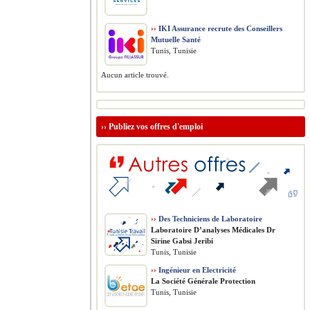
››
IKI Assurance recrute des Conseillers
Mutuelle Santé
Tunis, Tunisie
Aucun article trouvé.
››
Publiez vos offres d'emploi
››
Des Techniciens de Laboratoire
Laboratoire D’analyses Médicales Dr
Sirine Gabsi Jeribi
Tunis, Tunisie
››
Ingénieur en Electricité
La Société Générale Protection
Tunis, Tunisie