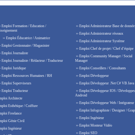
› Emploi Formation / Education /
›› Emploi Administrateur Base de donnée
nseignement
›› Emploi Administrateur réseaux
›› Emploi Éducatrice / Animatrice
›› Emploi Administrateur Système
› Emploi Gestionnaire / Magasinier
›› Emploi Chef de projet / Chef d’équipe
› Emploi Journaliste
›› Emploi Community Manager / Social
› Emploi Journaliste / Rédacteur / Traducteur
Manager
› Emploi Juridique
›› Emploi Conseillers / Consultants
› Emploi Ressources Humaines / RH
›› Emploi Développeur
› Emploi Superviseurs
›› Emploi Développeur .Net C# VB Java
› Emploi Traducteur
›› Emploi Développeur IOS / Développe
Android
mploi Architecte
›› Emploi Développeur Web / Intégrateur
mploi Esthétique / Coiffure
›› Emploi Infographiste / Designer / Grap
mploi Freelance
›› Emploi Ingénieur
mploi Génie Civil
›› Emploi Monteur Vidéo
mploi Ingénieur
›› Emploi SEO