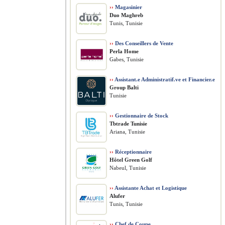
››
Magasinier
Duo Maghreb
Tunis, Tunisie
››
Des Conseillers de Vente
Perla Home
Gabes, Tunisie
››
Assistant.e Administratif.ve et Financier.e
Group Balti
Tunisie
››
Gestionnaire de Stock
Tbtrade Tunisie
Ariana, Tunisie
››
Réceptionnaire
Hôtel Green Golf
Nabeul, Tunisie
››
Assistante Achat et Logistique
Alufer
Tunis, Tunisie
››
Chef de Coupe