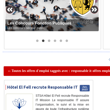
Les Concours Fonction Publiques
Les concours secteur public
›› Toutes les offres d'emploi taggeés avec : responsable it offres empl
Hôtel El Fell recrute Responsable IT
Jan,
2023
STSA Hôtel El Fell recrute Responsable
IT Mission Le responsable IT assure
l’organisation, le suivi et la mise en
œuvre de toute l’infrastructure système