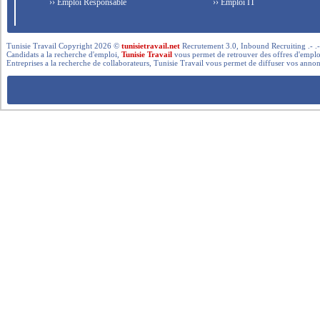
›› Emploi Responsable
›› Emploi IT
Tunisie Travail Copyright 2026 ©
tunisietravail.net
Recrutement 3.0, Inbound Recruiting .- .-.. --- 
Candidats a la recherche d'emploi,
Tunisie Travail
vous permet de retrouver des offres d'emploi 
Entreprises a la recherche de collaborateurs, Tunisie Travail vous permet de diffuser vos annon