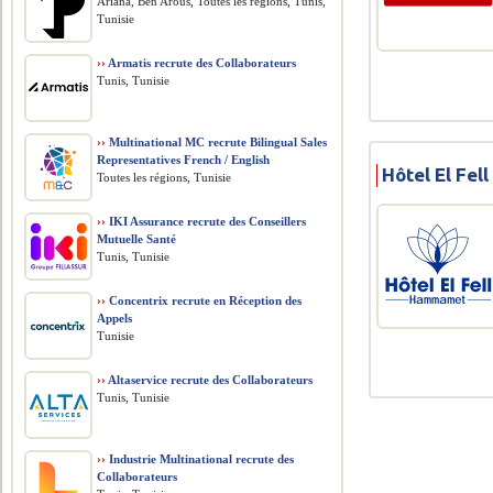
Ariana, Ben Arous, Toutes les régions, Tunis,
Tunisie
››
Armatis recrute des Collaborateurs
Tunis, Tunisie
››
Multinational MC recrute Bilingual Sales
Representatives French / English
Hôtel El Fel
Toutes les régions, Tunisie
››
IKI Assurance recrute des Conseillers
Mutuelle Santé
Tunis, Tunisie
››
Concentrix recrute en Réception des
Appels
Tunisie
››
Altaservice recrute des Collaborateurs
Tunis, Tunisie
››
Industrie Multinational recrute des
Collaborateurs