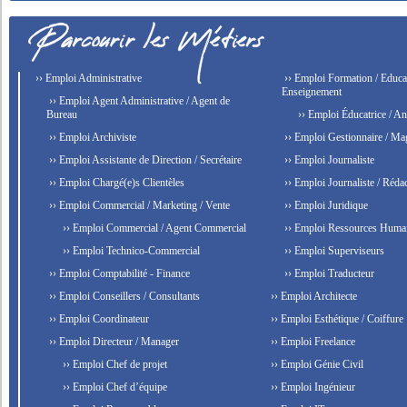
›› Emploi Administrative
›› Emploi Formation / Educat
Enseignement
›› Emploi Agent Administrative / Agent de
Bureau
›› Emploi Éducatrice / An
›› Emploi Archiviste
›› Emploi Gestionnaire / Ma
›› Emploi Assistante de Direction / Secrétaire
›› Emploi Journaliste
›› Emploi Chargé(e)s Clientèles
›› Emploi Journaliste / Rédac
›› Emploi Commercial / Marketing / Vente
›› Emploi Juridique
›› Emploi Commercial / Agent Commercial
›› Emploi Ressources Huma
›› Emploi Technico-Commercial
›› Emploi Superviseurs
›› Emploi Comptabilité - Finance
›› Emploi Traducteur
›› Emploi Conseillers / Consultants
›› Emploi Architecte
›› Emploi Coordinateur
›› Emploi Esthétique / Coiffure
›› Emploi Directeur / Manager
›› Emploi Freelance
›› Emploi Chef de projet
›› Emploi Génie Civil
›› Emploi Chef d’équipe
›› Emploi Ingénieur