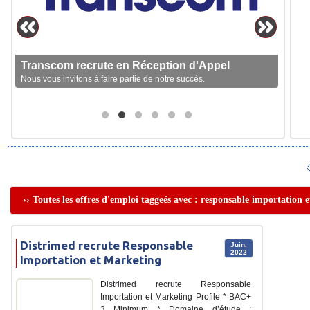
Transcom recrute en Réception d'Appel
Nous vous invitons à faire partie de notre succès.
›› Toutes les offres d'emploi taggeés avec : responsable importation 
Distrimed recrute Responsable
Juin,
2022
Importation et Marketing
Distrimed recrute Responsable
Importation et Marketing Profile * BAC+
3 Minimum * Domaine d’étude :