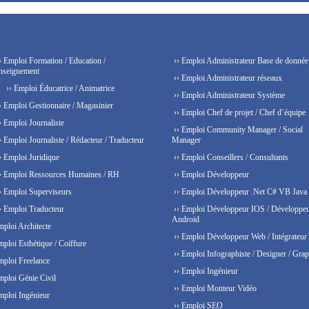
› Emploi Formation / Education /
›› Emploi Administrateur Base de donnée
nseignement
›› Emploi Administrateur réseaux
›› Emploi Éducatrice / Animatrice
›› Emploi Administrateur Système
› Emploi Gestionnaire / Magasinier
›› Emploi Chef de projet / Chef d’équipe
› Emploi Journaliste
›› Emploi Community Manager / Social
› Emploi Journaliste / Rédacteur / Traducteur
Manager
› Emploi Juridique
›› Emploi Conseillers / Consultants
› Emploi Ressources Humaines / RH
›› Emploi Développeur
› Emploi Superviseurs
›› Emploi Développeur .Net C# VB Java
› Emploi Traducteur
›› Emploi Développeur IOS / Développe
Android
mploi Architecte
›› Emploi Développeur Web / Intégrateur
mploi Esthétique / Coiffure
›› Emploi Infographiste / Designer / Grap
mploi Freelance
›› Emploi Ingénieur
mploi Génie Civil
›› Emploi Monteur Vidéo
mploi Ingénieur
›› Emploi SEO