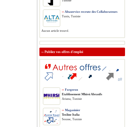
Tunisie
››
Altaservice recrute des Collaborateurs
Tunis, Tunisie
Aucun article trouvé.
››
Publiez vos offres d'emploi
››
Forgeron
Etablissement Mhirsi Abrasifs
Ariana, Tunisie
››
Magasinier
Texline Italia
Sousse, Tunisie