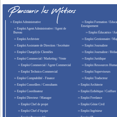
›› Emploi Administrative
›› Emploi Formation / Educat
Enseignement
›› Emploi Agent Administrative / Agent de
Bureau
›› Emploi Éducatrice / An
›› Emploi Archiviste
›› Emploi Gestionnaire / Ma
›› Emploi Assistante de Direction / Secrétaire
›› Emploi Journaliste
›› Emploi Chargé(e)s Clientèles
›› Emploi Journaliste / Rédac
›› Emploi Commercial / Marketing / Vente
›› Emploi Juridique
›› Emploi Commercial / Agent Commercial
›› Emploi Ressources Huma
›› Emploi Technico-Commercial
›› Emploi Superviseurs
›› Emploi Comptabilité - Finance
›› Emploi Traducteur
›› Emploi Conseillers / Consultants
›› Emploi Architecte
›› Emploi Coordinateur
›› Emploi Esthétique / Coiffure
›› Emploi Directeur / Manager
›› Emploi Freelance
›› Emploi Chef de projet
›› Emploi Génie Civil
›› Emploi Chef d’équipe
›› Emploi Ingénieur