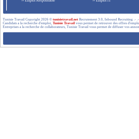
›› Emploi Responsable
›› Emploi IT
Tunisie Travail Copyright 2026 ©
tunisietravail.net
Recrutement 3.0, Inbound Recruiting .- .-.. --- 
Candidats a la recherche d'emploi,
Tunisie Travail
vous permet de retrouver des offres d'emploi 
Entreprises a la recherche de collaborateurs, Tunisie Travail vous permet de diffuser vos annon