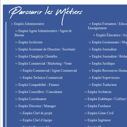
›› Emploi Administrative
›› Emploi Formation / Educat
Enseignement
›› Emploi Agent Administrative / Agent de
Bureau
›› Emploi Éducatrice / An
›› Emploi Archiviste
›› Emploi Gestionnaire / Ma
›› Emploi Assistante de Direction / Secrétaire
›› Emploi Journaliste
›› Emploi Chargé(e)s Clientèles
›› Emploi Journaliste / Rédac
›› Emploi Commercial / Marketing / Vente
›› Emploi Juridique
›› Emploi Commercial / Agent Commercial
›› Emploi Ressources Huma
›› Emploi Technico-Commercial
›› Emploi Superviseurs
›› Emploi Comptabilité - Finance
›› Emploi Traducteur
›› Emploi Conseillers / Consultants
›› Emploi Architecte
›› Emploi Coordinateur
›› Emploi Esthétique / Coiffure
›› Emploi Directeur / Manager
›› Emploi Freelance
›› Emploi Chef de projet
›› Emploi Génie Civil
›› Emploi Chef d’équipe
›› Emploi Ingénieur