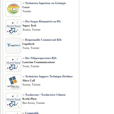
››
Technicien Supérieur en Géologie
Cerat
Tunisie
››
Des Stages Rémunérés en Pfe
Supra Tech
Ariana, Tunisie
››
Responsable Commercial B2b
Legaltech
Tunis, Tunisie
››
Des Téléprospecteurs B2b
Lancème Communications
Tunis, Tunisie
››
Technicien Support Technique Hotliner
Altra Call
Sousse, Tunisie
››
Traducteur / Traductrice Chinois
Kroki Plast
Ben Arous, Tunisie
››
Comptable