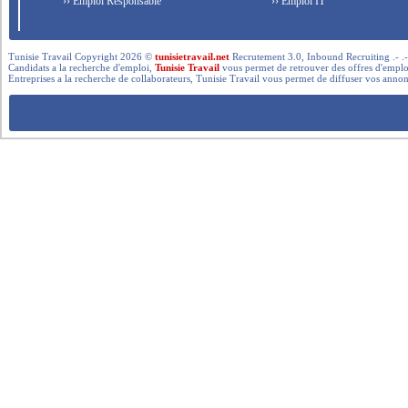
›› Emploi Responsable
›› Emploi IT
Tunisie Travail Copyright 2026 ©
tunisietravail.net
Recrutement 3.0, Inbound Recruiting .- .-.. --- 
Candidats a la recherche d'emploi,
Tunisie Travail
vous permet de retrouver des offres d'emploi 
Entreprises a la recherche de collaborateurs, Tunisie Travail vous permet de diffuser vos annon