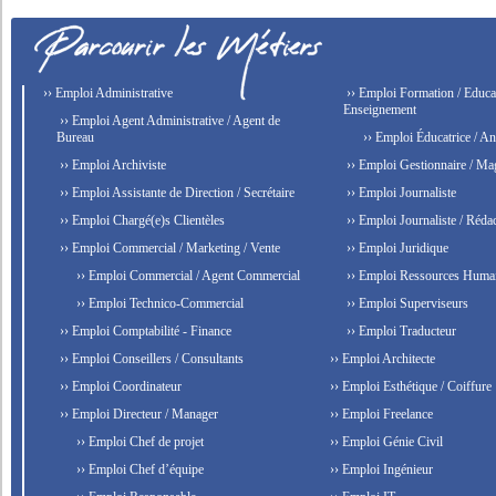
›› Emploi Administrative
›› Emploi Formation / Educat
Enseignement
›› Emploi Agent Administrative / Agent de
Bureau
›› Emploi Éducatrice / An
›› Emploi Archiviste
›› Emploi Gestionnaire / Ma
›› Emploi Assistante de Direction / Secrétaire
›› Emploi Journaliste
›› Emploi Chargé(e)s Clientèles
›› Emploi Journaliste / Rédac
›› Emploi Commercial / Marketing / Vente
›› Emploi Juridique
›› Emploi Commercial / Agent Commercial
›› Emploi Ressources Huma
›› Emploi Technico-Commercial
›› Emploi Superviseurs
›› Emploi Comptabilité - Finance
›› Emploi Traducteur
›› Emploi Conseillers / Consultants
›› Emploi Architecte
›› Emploi Coordinateur
›› Emploi Esthétique / Coiffure
›› Emploi Directeur / Manager
›› Emploi Freelance
›› Emploi Chef de projet
›› Emploi Génie Civil
›› Emploi Chef d’équipe
›› Emploi Ingénieur