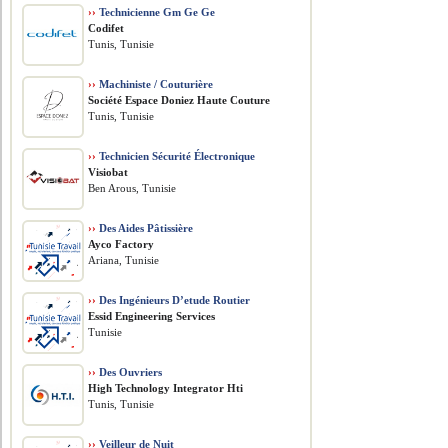
››
Technicienne Gm Ge Ge
Codifet
Tunis, Tunisie
››
Machiniste / Couturière
Société Espace Doniez Haute Couture
Tunis, Tunisie
››
Technicien Sécurité Électronique
Visiobat
Ben Arous, Tunisie
››
Des Aides Pâtissière
Ayco Factory
Ariana, Tunisie
››
Des Ingénieurs D’etude Routier
Essid Engineering Services
Tunisie
››
Des Ouvriers
High Technology Integrator Hti
Tunis, Tunisie
››
Veilleur de Nuit