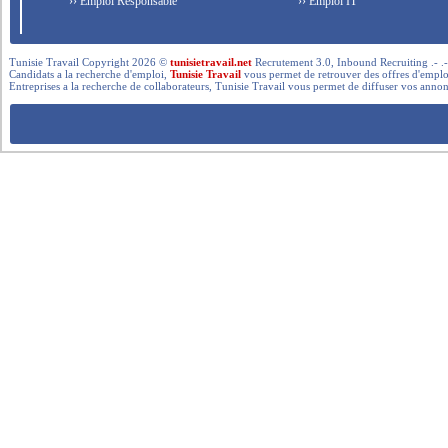
›› Emploi Responsable
›› Emploi IT
Tunisie Travail Copyright 2026 ©
tunisietravail.net
Recrutement 3.0, Inbound Recruiting .- .-.. --- 
Candidats a la recherche d'emploi,
Tunisie Travail
vous permet de retrouver des offres d'emploi 
Entreprises a la recherche de collaborateurs, Tunisie Travail vous permet de diffuser vos annon