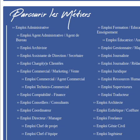
›› Emploi Administrative
›› Emploi Formation / Educat
Enseignement
›› Emploi Agent Administrative / Agent de
Bureau
›› Emploi Éducatrice / An
›› Emploi Archiviste
›› Emploi Gestionnaire / Ma
›› Emploi Assistante de Direction / Secrétaire
›› Emploi Journaliste
›› Emploi Chargé(e)s Clientèles
›› Emploi Journaliste / Rédac
›› Emploi Commercial / Marketing / Vente
›› Emploi Juridique
›› Emploi Commercial / Agent Commercial
›› Emploi Ressources Huma
›› Emploi Technico-Commercial
›› Emploi Superviseurs
›› Emploi Comptabilité - Finance
›› Emploi Traducteur
›› Emploi Conseillers / Consultants
›› Emploi Architecte
›› Emploi Coordinateur
›› Emploi Esthétique / Coiffure
›› Emploi Directeur / Manager
›› Emploi Freelance
›› Emploi Chef de projet
›› Emploi Génie Civil
›› Emploi Chef d’équipe
›› Emploi Ingénieur