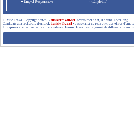
›› Emploi Responsable
›› Emploi IT
Tunisie Travail Copyright 2026 ©
tunisietravail.net
Recrutement 3.0, Inbound Recruiting .- .-.. --- 
Candidats a la recherche d'emploi,
Tunisie Travail
vous permet de retrouver des offres d'emploi 
Entreprises a la recherche de collaborateurs, Tunisie Travail vous permet de diffuser vos annon