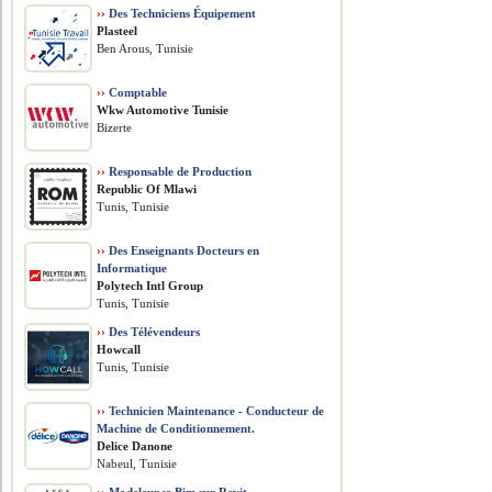
››
Des Techniciens Équipement
Plasteel
Ben Arous, Tunisie
››
Comptable
Wkw Automotive Tunisie
Bizerte
››
Responsable de Production
Republic Of Mlawi
Tunis, Tunisie
››
Des Enseignants Docteurs en
Informatique
Polytech Intl Group
Tunis, Tunisie
››
Des Télévendeurs
Howcall
Tunis, Tunisie
››
Technicien Maintenance - Conducteur de
Machine de Conditionnement.
Delice Danone
Nabeul, Tunisie