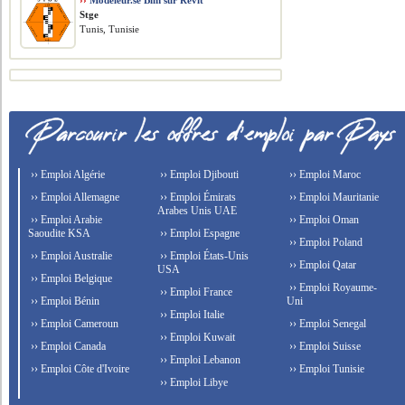
››
Modeleur.se Bim sur Revit
Stge
Tunis, Tunisie
›› Emploi Algérie
›› Emploi Djibouti
›› Emploi Maroc
›› Emploi Allemagne
›› Emploi Émirats
›› Emploi Mauritanie
Arabes Unis UAE
›› Emploi Arabie
›› Emploi Oman
Saoudite KSA
›› Emploi Espagne
›› Emploi Poland
›› Emploi Australie
›› Emploi États-Unis
›› Emploi Qatar
USA
›› Emploi Belgique
›› Emploi Royaume-
›› Emploi France
›› Emploi Bénin
Uni
›› Emploi Italie
›› Emploi Cameroun
›› Emploi Senegal
›› Emploi Kuwait
›› Emploi Canada
›› Emploi Suisse
›› Emploi Lebanon
›› Emploi Côte d'Ivoire
›› Emploi Tunisie
›› Emploi Libye