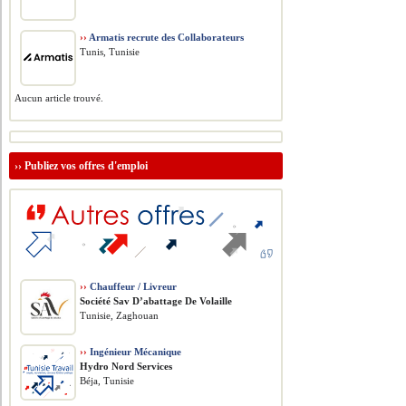
››
Armatis recrute des Collaborateurs
Tunis, Tunisie
Aucun article trouvé.
››
Publiez vos offres d'emploi
››
Chauffeur / Livreur
Société Sav D’abattage De Volaille
Tunisie, Zaghouan
››
Ingénieur Mécanique
Hydro Nord Services
Béja, Tunisie