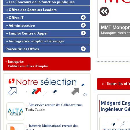
›› Les Concours de la fonction publiques
›› Offres des Secteurs Leaders
›› Offres IT
›› Administrative
MMT Monoprix
›› Emploi Centre d'Appel
Monoprix, Nous che
›› Immigration emploi à l'étranger
Parcourir les Offres
››
Entreprise
Publiez vos offres d'emploi
›› Toutes les o
Midgard Eng
››
Altaservice recrute des Collaborateurs
Ingénieur Gé
Tunis, Tunisie
››
Industrie Multinational recrute des