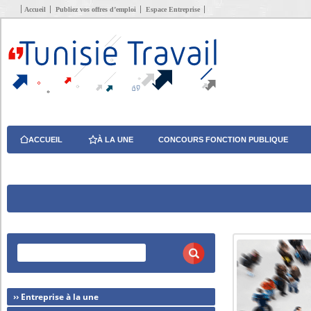
Accueil
Publiez vos offres d’emploi
Espace Entreprise
ACCUEIL
À LA UNE
CONCOURS FONCTION PUBLIQUE
›› Entreprise à la une