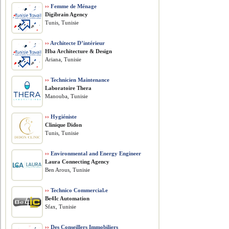
››
Femme de Ménage
Digibrain Agency
Tunis, Tunisie
››
Architecte D’intérieur
Hba Architecture & Design
Ariana, Tunisie
››
Technicien Maintenance
Laboratoire Thera
Manouba, Tunisie
››
Hygiéniste
Clinique Didon
Tunis, Tunisie
››
Environmental and Energy Engineer
Laura Connecting Agency
Ben Arous, Tunisie
››
Technico Commercial.e
Be4Ic Automation
Sfax, Tunisie
››
Des Conseillers Immobiliers