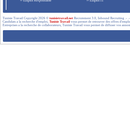
›› Emploi Responsable
›› Emploi IT
Tunisie Travail Copyright 2026 ©
tunisietravail.net
Recrutement 3.0, Inbound Recruiting .- .-.. --- 
Candidats a la recherche d'emploi,
Tunisie Travail
vous permet de retrouver des offres d'emploi 
Entreprises a la recherche de collaborateurs, Tunisie Travail vous permet de diffuser vos annon