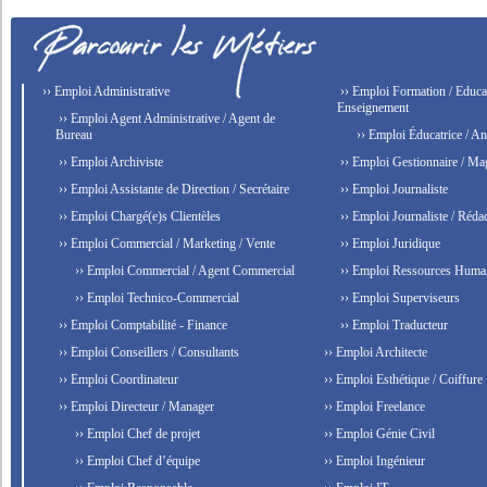
›› Emploi Administrative
›› Emploi Formation / Educat
Enseignement
›› Emploi Agent Administrative / Agent de
Bureau
›› Emploi Éducatrice / An
›› Emploi Archiviste
›› Emploi Gestionnaire / Ma
›› Emploi Assistante de Direction / Secrétaire
›› Emploi Journaliste
›› Emploi Chargé(e)s Clientèles
›› Emploi Journaliste / Rédac
›› Emploi Commercial / Marketing / Vente
›› Emploi Juridique
›› Emploi Commercial / Agent Commercial
›› Emploi Ressources Huma
›› Emploi Technico-Commercial
›› Emploi Superviseurs
›› Emploi Comptabilité - Finance
›› Emploi Traducteur
›› Emploi Conseillers / Consultants
›› Emploi Architecte
›› Emploi Coordinateur
›› Emploi Esthétique / Coiffure
›› Emploi Directeur / Manager
›› Emploi Freelance
›› Emploi Chef de projet
›› Emploi Génie Civil
›› Emploi Chef d’équipe
›› Emploi Ingénieur