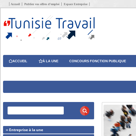
Accueil
Publiez vos offres d’emploi
Espace Entreprise
ACCUEIL
À LA UNE
CONCOURS FONCTION PUBLIQUE
›› Entreprise à la une