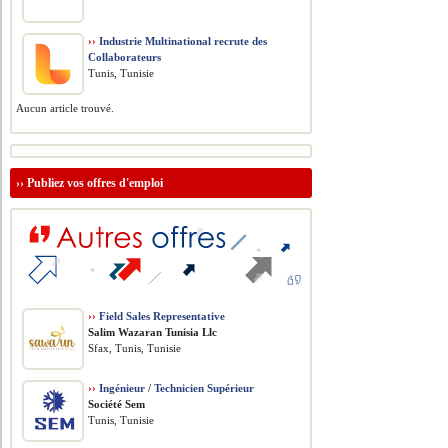
››
Industrie Multinational recrute des
Collaborateurs
Tunis, Tunisie
Aucun article trouvé.
››
Publiez vos offres d'emploi
››
Field Sales Representative
Salim Wazaran Tunisia Llc
Sfax, Tunis, Tunisie
››
Ingénieur / Technicien Supérieur
Société Sem
Tunis, Tunisie