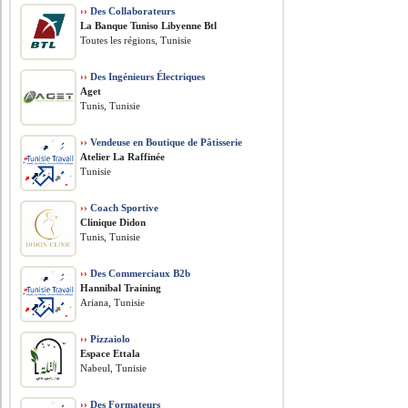
››
Des Collaborateurs
La Banque Tuniso Libyenne Btl
Toutes les régions, Tunisie
››
Des Ingénieurs Électriques
Aget
Tunis, Tunisie
››
Vendeuse en Boutique de Pâtisserie
Atelier La Raffinée
Tunisie
››
Coach Sportive
Clinique Didon
Tunis, Tunisie
››
Des Commerciaux B2b
Hannibal Training
Ariana, Tunisie
››
Pizzaiolo
Espace Ettala
Nabeul, Tunisie
››
Des Formateurs