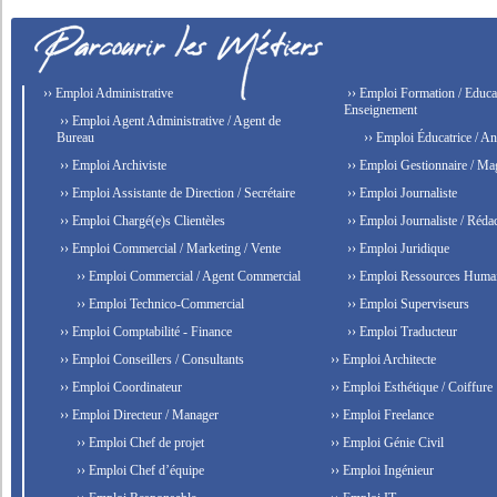
›› Emploi Administrative
›› Emploi Formation / Educat
Enseignement
›› Emploi Agent Administrative / Agent de
Bureau
›› Emploi Éducatrice / An
›› Emploi Archiviste
›› Emploi Gestionnaire / Ma
›› Emploi Assistante de Direction / Secrétaire
›› Emploi Journaliste
›› Emploi Chargé(e)s Clientèles
›› Emploi Journaliste / Rédac
›› Emploi Commercial / Marketing / Vente
›› Emploi Juridique
›› Emploi Commercial / Agent Commercial
›› Emploi Ressources Huma
›› Emploi Technico-Commercial
›› Emploi Superviseurs
›› Emploi Comptabilité - Finance
›› Emploi Traducteur
›› Emploi Conseillers / Consultants
›› Emploi Architecte
›› Emploi Coordinateur
›› Emploi Esthétique / Coiffure
›› Emploi Directeur / Manager
›› Emploi Freelance
›› Emploi Chef de projet
›› Emploi Génie Civil
›› Emploi Chef d’équipe
›› Emploi Ingénieur