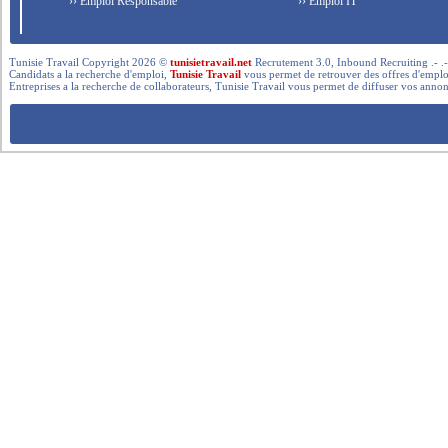
›› Emploi Responsable
›› Emploi IT
Tunisie Travail Copyright 2026 ©
tunisietravail.net
Recrutement 3.0, Inbound Recruiting .- .-.. --- 
Candidats a la recherche d'emploi,
Tunisie Travail
vous permet de retrouver des offres d'emploi 
Entreprises a la recherche de collaborateurs, Tunisie Travail vous permet de diffuser vos annon