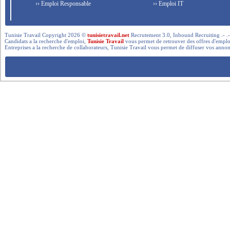
›› Emploi Responsable
›› Emploi IT
Tunisie Travail Copyright 2026 ©
tunisietravail.net
Recrutement 3.0, Inbound Recruiting .- .-.. --- 
Candidats a la recherche d'emploi,
Tunisie Travail
vous permet de retrouver des offres d'emploi 
Entreprises a la recherche de collaborateurs, Tunisie Travail vous permet de diffuser vos annon