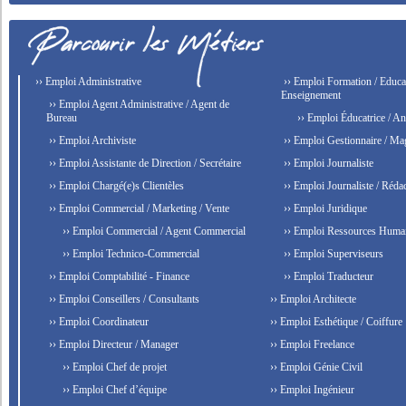
›› Emploi Administrative
›› Emploi Formation / Educat
Enseignement
›› Emploi Agent Administrative / Agent de
Bureau
›› Emploi Éducatrice / An
›› Emploi Archiviste
›› Emploi Gestionnaire / Ma
›› Emploi Assistante de Direction / Secrétaire
›› Emploi Journaliste
›› Emploi Chargé(e)s Clientèles
›› Emploi Journaliste / Rédac
›› Emploi Commercial / Marketing / Vente
›› Emploi Juridique
›› Emploi Commercial / Agent Commercial
›› Emploi Ressources Huma
›› Emploi Technico-Commercial
›› Emploi Superviseurs
›› Emploi Comptabilité - Finance
›› Emploi Traducteur
›› Emploi Conseillers / Consultants
›› Emploi Architecte
›› Emploi Coordinateur
›› Emploi Esthétique / Coiffure
›› Emploi Directeur / Manager
›› Emploi Freelance
›› Emploi Chef de projet
›› Emploi Génie Civil
›› Emploi Chef d’équipe
›› Emploi Ingénieur