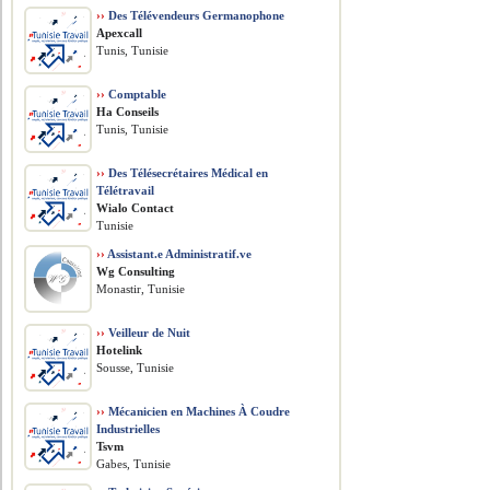
››
Des Télévendeurs Germanophone
Apexcall
Tunis, Tunisie
››
Comptable
Ha Conseils
Tunis, Tunisie
››
Des Télésecrétaires Médical en
Télétravail
Wialo Contact
Tunisie
››
Assistant.e Administratif.ve
Wg Consulting
Monastir, Tunisie
››
Veilleur de Nuit
Hotelink
Sousse, Tunisie
››
Mécanicien en Machines À Coudre
Industrielles
Tsvm
Gabes, Tunisie