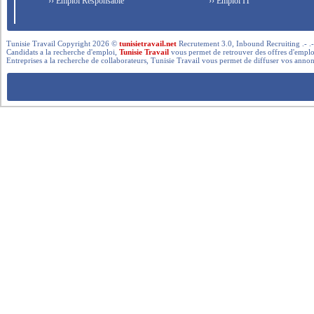
›› Emploi Responsable
›› Emploi IT
Tunisie Travail Copyright 2026 ©
tunisietravail.net
Recrutement 3.0, Inbound Recruiting .- .-.. --- 
Candidats a la recherche d'emploi,
Tunisie Travail
vous permet de retrouver des offres d'emploi 
Entreprises a la recherche de collaborateurs, Tunisie Travail vous permet de diffuser vos annon