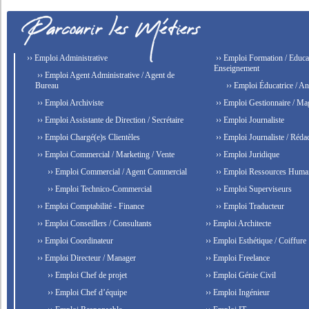
›› Emploi Administrative
›› Emploi Formation / Educat
Enseignement
›› Emploi Agent Administrative / Agent de
Bureau
›› Emploi Éducatrice / An
›› Emploi Archiviste
›› Emploi Gestionnaire / Ma
›› Emploi Assistante de Direction / Secrétaire
›› Emploi Journaliste
›› Emploi Chargé(e)s Clientèles
›› Emploi Journaliste / Rédac
›› Emploi Commercial / Marketing / Vente
›› Emploi Juridique
›› Emploi Commercial / Agent Commercial
›› Emploi Ressources Huma
›› Emploi Technico-Commercial
›› Emploi Superviseurs
›› Emploi Comptabilité - Finance
›› Emploi Traducteur
›› Emploi Conseillers / Consultants
›› Emploi Architecte
›› Emploi Coordinateur
›› Emploi Esthétique / Coiffure
›› Emploi Directeur / Manager
›› Emploi Freelance
›› Emploi Chef de projet
›› Emploi Génie Civil
›› Emploi Chef d’équipe
›› Emploi Ingénieur