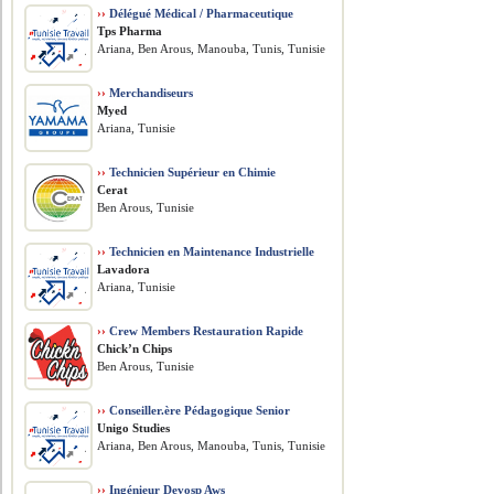
››
Délégué Médical / Pharmaceutique
Tps Pharma
Ariana, Ben Arous, Manouba, Tunis, Tunisie
››
Merchandiseurs
Myed
Ariana, Tunisie
››
Technicien Supérieur en Chimie
Cerat
Ben Arous, Tunisie
››
Technicien en Maintenance Industrielle
Lavadora
Ariana, Tunisie
››
Crew Members Restauration Rapide
Chick’n Chips
Ben Arous, Tunisie
››
Conseiller.ère Pédagogique Senior
Unigo Studies
Ariana, Ben Arous, Manouba, Tunis, Tunisie
››
Ingénieur Devosp Aws